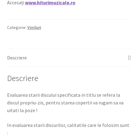
Accesați
www.hiturimuzicale.ro
Categorie:
Viniluri
Descriere
Descriere
Evaluarea starii discului specificata in titlu se refera la
discul propriu-zis, pentru starea copertii va rugam sa va
uitati la poze !
In evaluarea starii discurilor, calitatile care le folosim sunt
: