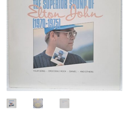
Echipamente
Listă produse
Oferta lunii
Contul meu
Blog
lei0,00