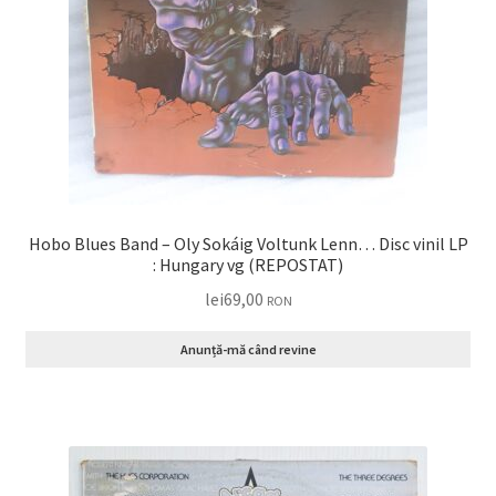
Hobo Blues Band – Oly Sokáig Voltunk Lenn… Disc vinil LP
: Hungary vg (REPOSTAT)
lei
69,00
RON
Anunță-mă când revine