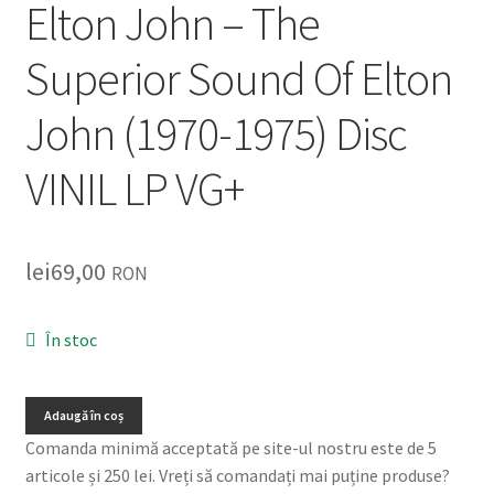
Elton John – The
Superior Sound Of Elton
John (1970-1975) Disc
VINIL LP VG+
lei
69,00
RON
În stoc
Adaugă în coș
Comanda minimă acceptată pe site-ul nostru este de 5
articole și 250 lei. Vreți să comandați mai puține produse?