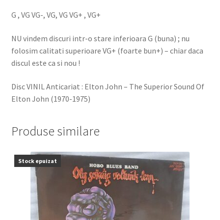
G , VG VG-, VG, VG VG+ , VG+
NU vindem discuri intr-o stare inferioara G (buna) ; nu
folosim calitati superioare VG+ (foarte bun+) – chiar daca
discul este ca si nou !
Disc VINIL Anticariat : Elton John – The Superior Sound Of
Elton John (1970-1975)
Produse similare
Stock epuizat