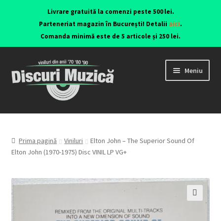
Livrare gratuită la comenzi peste 500 lei.
Parteneriat magazin în București! Detalii
aici
.
Comanda minimă este de 5 articole și 250 lei.
Meniu
Viniluri ediții originale anii 70-90
CD-uri originale
Prima pagină
Viniluri
Elton John – The Superior Sound Of
Elton John (1970-1975) Disc VINIL LP VG+
Contact
🔍