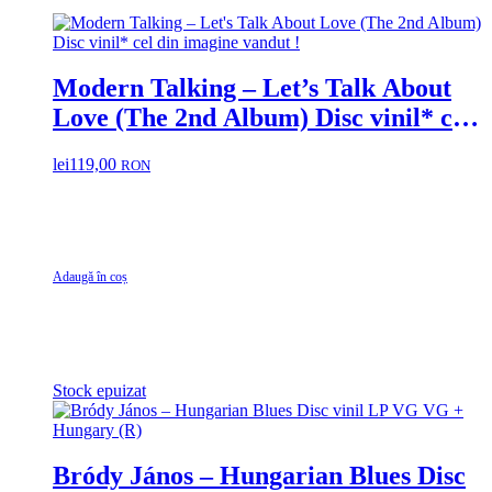
Modern Talking – Let’s Talk About
Love (The 2nd Album) Disc vinil* cel
din imagine vandut !
lei
119,00
RON
Adaugă în coș
Stock epuizat
Bródy János – Hungarian Blues Disc