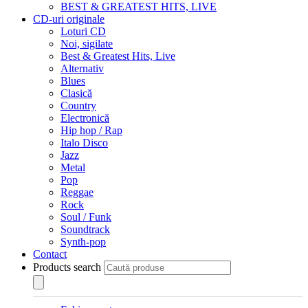
BEST & GREATEST HITS, LIVE
CD-uri originale
Loturi CD
Noi, sigilate
Best & Greatest Hits, Live
Alternativ
Blues
Clasică
Country
Electronică
Hip hop / Rap
Italo Disco
Jazz
Metal
Pop
Reggae
Rock
Soul / Funk
Soundtrack
Synth-pop
Contact
Products search