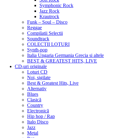
Symphonic Rock
Jazz Rock
Krautrock
Funk – Soul – Disco
Reggae
Compilatii Selectii
Soundtrack
COLECTII LOTURI
Synth-pop
Italia Ungaria Germania Grecia si altele
BEST & GREATEST HITS, LIVE
CD-uri originale
Loturi CD
Noi, sigilate
Best & Greatest Hits, Live
Alternativ
Blues
Clasică
Country
Electronică
Hip hop / Rap
Italo Disco
Jazz
Metal