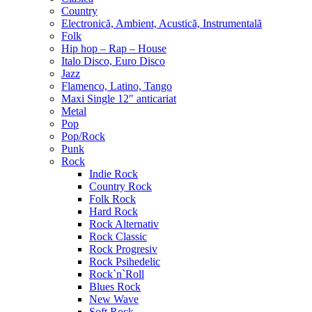
Country
Electronică, Ambient, Acustică, Instrumentală
Folk
Hip hop – Rap – House
Italo Disco, Euro Disco
Jazz
Flamenco, Latino, Tango
Maxi Single 12″ anticariat
Metal
Pop
Pop/Rock
Punk
Rock
Indie Rock
Country Rock
Folk Rock
Hard Rock
Rock Alternativ
Rock Classic
Rock Progresiv
Rock Psihedelic
Rock`n`Roll
Blues Rock
New Wave
Soft Rock