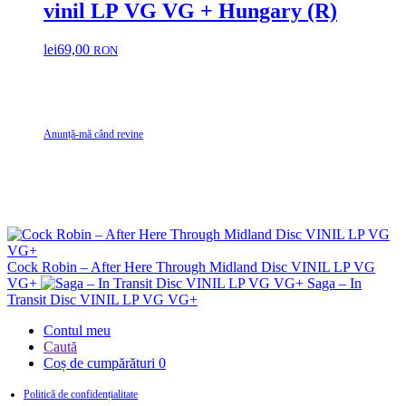
vinil LP VG VG + Hungary (R)
lei
69,00
RON
Anunță-mă când revine
Cock Robin – After Here Through Midland Disc VINIL LP VG
VG+
Saga – In
Transit Disc VINIL LP VG VG+
Contul meu
Caută
Coș de cumpărături
0
Politică de confidențialitate