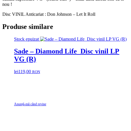
nou !
Disc VINIL Anticariat : Don Johnson – Let It Roll
Produse similare
Stock epuizat
Sade – Diamond Life Disc vinil LP
VG (R)
lei
119,00
RON
Anunță-mă când revine