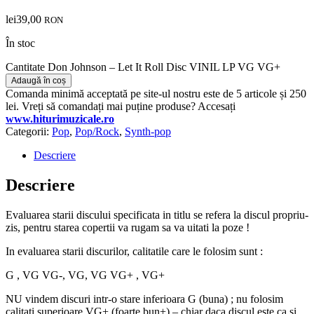
lei
39,00
RON
În stoc
Cantitate Don Johnson – Let It Roll Disc VINIL LP VG VG+
Adaugă în coș
Comanda minimă acceptată pe site-ul nostru este de 5 articole și 250
lei. Vreți să comandați mai puține produse? Accesați
www.hiturimuzicale.ro
Categorii:
Pop
,
Pop/Rock
,
Synth-pop
Descriere
Descriere
Evaluarea starii discului specificata in titlu se refera la discul propriu-
zis, pentru starea copertii va rugam sa va uitati la poze !
In evaluarea starii discurilor, calitatile care le folosim sunt :
G , VG VG-, VG, VG VG+ , VG+
NU vindem discuri intr-o stare inferioara G (buna) ; nu folosim
calitati superioare VG+ (foarte bun+) – chiar daca discul este ca si