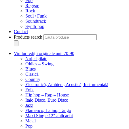
Pop
Reggae
Rock
Soul / Funk
Soundtrack
Synth-pop
Contact
Products search
Viniluri ediții originale anii 70-90
Noi, sigilate
Oldies – Swing
Blues
Clasică
Country
Electronică, Ambient, Acustică, Instrumentală
Folk
Hip hop – Rap – House
Italo Disco, Euro Disco
Jazz
Flamenco, Latino, Tango
Maxi Single 12″ anticariat
Metal
Pop