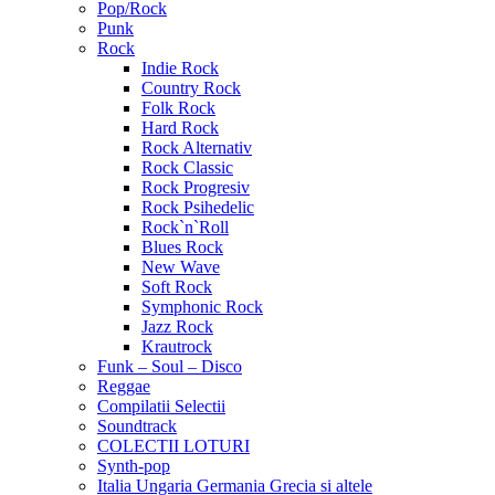
Pop/Rock
Punk
Rock
Indie Rock
Country Rock
Folk Rock
Hard Rock
Rock Alternativ
Rock Classic
Rock Progresiv
Rock Psihedelic
Rock`n`Roll
Blues Rock
New Wave
Soft Rock
Symphonic Rock
Jazz Rock
Krautrock
Funk – Soul – Disco
Reggae
Compilatii Selectii
Soundtrack
COLECTII LOTURI
Synth-pop
Italia Ungaria Germania Grecia si altele