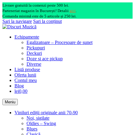
Livrare gratuită la comenzi peste 500 lei.
Parteneriat magazin în București! Detalii
aici
.
Comanda minimă este de 5 articole și 250 lei.
Sari la navigare
Sari la conținut
Echipamente
Egalizatoare – Procesoare de sunet
Pickupuri
Deckuri
Doze si ace pickup
Diverse
Listă produse
Oferta lunii
Contul meu
Blog
lei0,00
Meniu
Viniluri ediții originale anii 70-90
Noi, sigilate
Oldies – Swing
Blues
Clasică