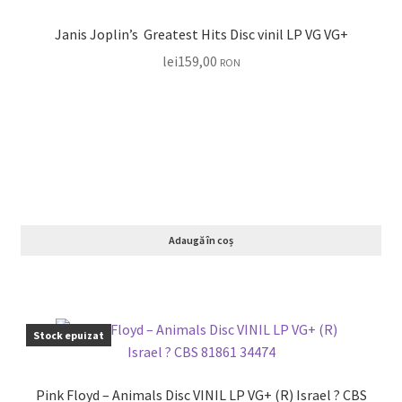
Janis Joplin’s Greatest Hits Disc vinil LP VG VG+
lei
159,00
RON
Adaugă în coș
Stock epuizat
Pink Floyd – Animals Disc VINIL LP VG+ (R) Israel ? CBS