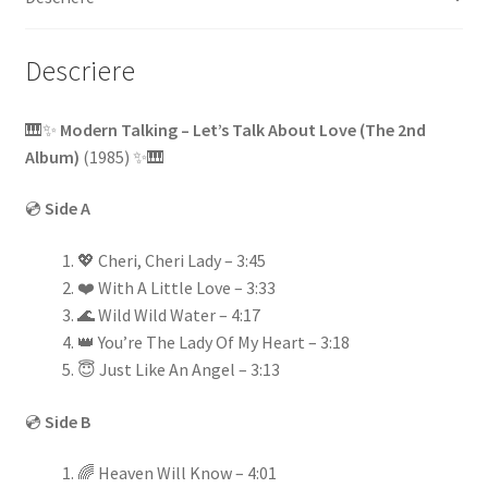
Descriere
🎹✨
Modern Talking – Let’s Talk About Love (The 2nd
Album)
(1985) ✨🎹
💿
Side A
💖 Cheri, Cheri Lady – 3:45
❤️ With A Little Love – 3:33
🌊 Wild Wild Water – 4:17
👑 You’re The Lady Of My Heart – 3:18
😇 Just Like An Angel – 3:13
💿
Side B
🌈 Heaven Will Know – 4:01