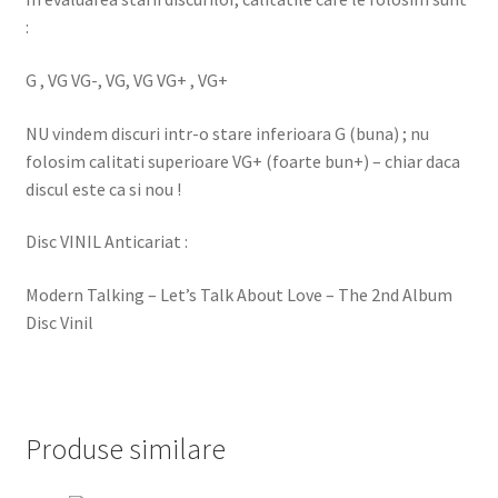
:
G , VG VG-, VG, VG VG+ , VG+
NU vindem discuri intr-o stare inferioara G (buna) ; nu
folosim calitati superioare VG+ (foarte bun+) – chiar daca
discul este ca si nou !
Disc VINIL Anticariat :
Modern Talking – Let’s Talk About Love – The 2nd Album
Disc Vinil
Produse similare