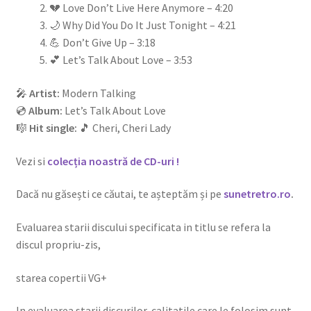
💔 Love Don’t Live Here Anymore – 4:20
🌙 Why Did You Do It Just Tonight – 4:21
💪 Don’t Give Up – 3:18
💕 Let’s Talk About Love – 3:53
🎤
Artist:
Modern Talking
💿
Album:
Let’s Talk About Love
🎼
Hit single:
🎵
Cheri, Cheri Lady
Vezi si
colecția noastră de CD-uri !
Dacă nu găsești ce căutai, te așteptăm și pe
sunetretro.ro
.
Evaluarea starii discului specificata in titlu se refera la
discul propriu-zis,
starea copertii VG+
In evaluarea starii discurilor, calitatile care le folosim sunt