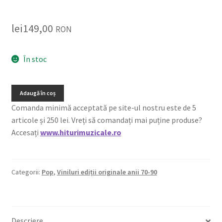
lei
149,00
RON
În stoc
Adaugă în coș
Comanda minimă acceptată pe site-ul nostru este de 5
articole și 250 lei. Vreți să comandați mai puține produse?
Accesați
www.hiturimuzicale.ro
Categorii:
Pop
,
Viniluri ediții originale anii 70-90
Descriere