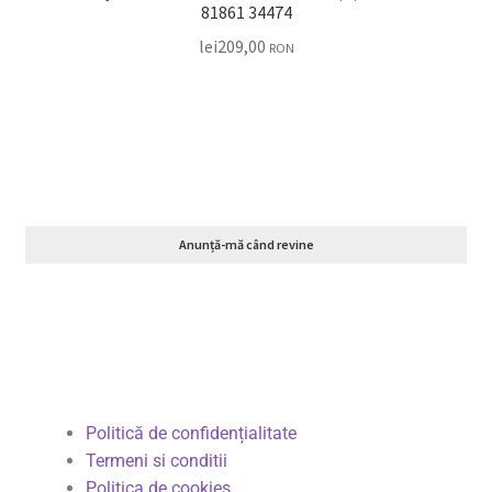
81861 34474
lei
209,00
RON
Anunță-mă când revine
Politică de confidențialitate
Termeni si conditii
Politica de cookies