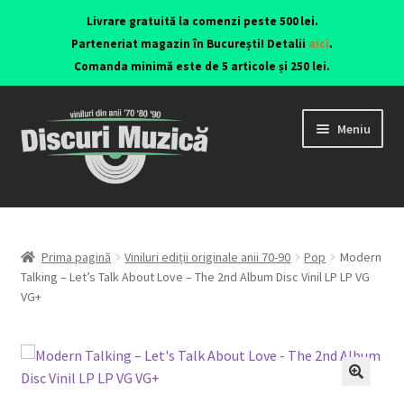
Livrare gratuită la comenzi peste 500 lei.
Parteneriat magazin în București! Detalii
aici
.
Comanda minimă este de 5 articole și 250 lei.
Meniu
Viniluri ediții originale anii 70-90
CD-uri originale
Prima pagină
Viniluri ediții originale anii 70-90
Pop
Modern
Talking – Let’s Talk About Love – The 2nd Album Disc Vinil LP LP VG
VG+
Contact
🔍