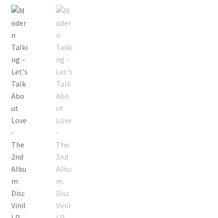
Echipamente
Listă produse
Oferta lunii
Contul meu
Blog
lei0,00