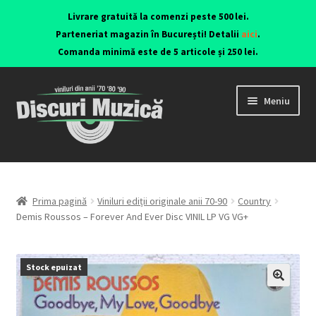
Livrare gratuită la comenzi peste 500 lei.
Parteneriat magazin în București! Detalii
aici
.
Comanda minimă este de 5 articole și 250 lei.
Meniu
Viniluri ediții originale anii 70-90
CD-uri originale
Prima pagină
Viniluri ediții originale anii 70-90
Country
Demis Roussos – Forever And Ever Disc VINIL LP VG VG+
Contact
Stock epuizat
🔍