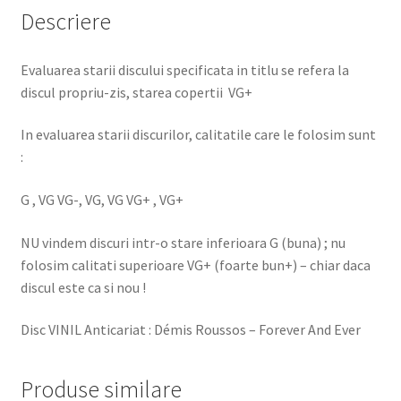
Descriere
Evaluarea starii discului specificata in titlu se refera la
discul propriu-zis, starea copertii VG+
In evaluarea starii discurilor, calitatile care le folosim sunt
:
G , VG VG-, VG, VG VG+ , VG+
NU vindem discuri intr-o stare inferioara G (buna) ; nu
folosim calitati superioare VG+ (foarte bun+) – chiar daca
discul este ca si nou !
Disc VINIL Anticariat : Démis Roussos – Forever And Ever
Produse similare