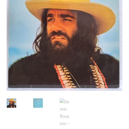
Echipamente
Listă produse
Oferta lunii
Contul meu
Blog
lei0,00