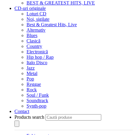
BEST & GREATEST HITS, LIVE
CD-uri originale
Loturi CD
Noi, sigilate
Best & Greatest Hits, Live
Alternativ
Blues
Clasică
Country
Electronică
Hip hop / Rap
Italo Disco
Jazz
Metal
Pop
Reggae
Rock
Soul / Funk
Soundtrack
Synth-pop
Contact
Products search