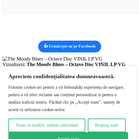
👍 Urmărește-ne pe Facebook
Vizualizezi:
The Moody Blues – Octave Disc VINIL LP VG
lei
69,00
Prețul inițial a fost: lei69,00.
lei
57,00
Prețul curent este:
lei57,00.
Apreciem confidențialitatea dumneavoastră.
RON
Adaugă în coș
0
Folosim cookie-uri pentru a vă îmbunătăți experiența de navigare,
pentru a vă oferi reclame sau conținut personalizat și pentru a
0
analiza traficul nostru. Făcând clic pe „Accept toate”, sunteți de
Coșul tău
Coșul tău este gol
Întoarce-te la cumpărături
acord cu utilizarea cookie-urilor.
Continuă cumpărăturile
Vreau să modific setările individual
Resping toate
Accept toate