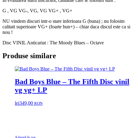
In evaluarea starii discurilor, calitatile care le folosim sunt :
G , VG VG-, VG, VG VG+ , VG+
NU vindem discuri intr-o stare inferioara G (buna) ; nu folosim
calitati superioare VG+ (foarte bun+) – chiar daca discul este ca si
nou !
Disc VINIL Anticariat : The Moody Blues – Octave
Produse similare
Bad Boys Blue ‎– The Fifth Disc vinil
vg vg+ LP
lei
349,00
RON
Adaugă în coș