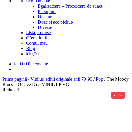
Echipamente
Egalizatoare – Procesoare de sunet
Pickupuri
Deckuri
Doze si ace pickup
Diverse
Listă produse
Oferta lunii
Contul meu
Blog
lei0,00
lei
0,00
0 elemente
Prima pagină
/
Viniluri ediții originale anii 70-90
/
Pop
/
The Moody
Blues – Octave Disc VINIL LP VG
Reduceri!
-17%