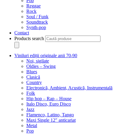
Pop
Reggae
Rock
Soul / Funk
Soundtrack
Synth-pop
Contact
Products search
Viniluri ediții originale anii 70-90
Noi, sigilate
Oldies – Swing
Blues
Clasică
Country
Electronică, Ambient, Acustică, Instrumentală
Folk
Hip hop – Rap – House
Italo Disco, Euro Disco
Jazz
Flamenco, Latino, Tango
Maxi Single 12″ anticariat
Metal
Pop