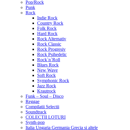
Pop/Rock
Punk
Rock
Indie Rock
Country Rock
Folk Rock
Hard Rock
Rock Alternativ
Rock Classic
Rock Progresiv
Rock Psihedelic
Rock`n`Roll
Blues Rock
New Wave
Soft Rock
Symphonic Rock
Jazz Rock
Krautrock
Funk – Soul – Disco
Reggae
Compilatii Selectii
Soundtrack
COLECTII LOTURI
Synth-pop
Italia Ungaria Germania Grecia si altele