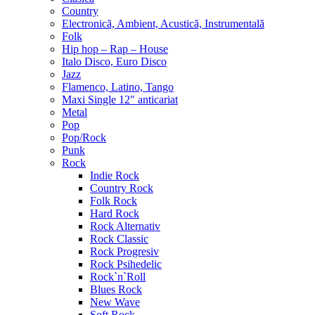
Country
Electronică, Ambient, Acustică, Instrumentală
Folk
Hip hop – Rap – House
Italo Disco, Euro Disco
Jazz
Flamenco, Latino, Tango
Maxi Single 12″ anticariat
Metal
Pop
Pop/Rock
Punk
Rock
Indie Rock
Country Rock
Folk Rock
Hard Rock
Rock Alternativ
Rock Classic
Rock Progresiv
Rock Psihedelic
Rock`n`Roll
Blues Rock
New Wave
Soft Rock