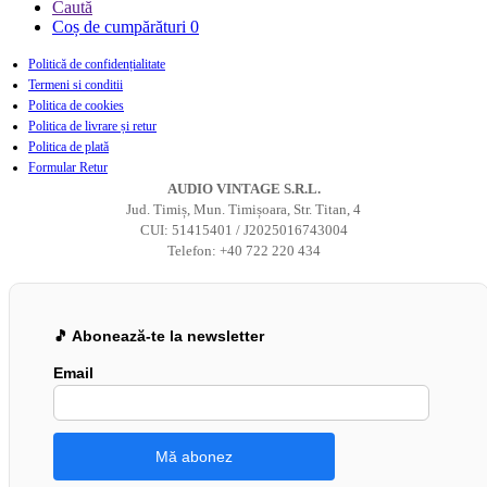
Caută
Coș de cumpărături
0
Politică de confidențialitate
Termeni si conditii
Politica de cookies
Politica de livrare și retur
Politica de plată
Formular Retur
AUDIO VINTAGE S.R.L.
Jud. Timiș, Mun. Timișoara, Str. Titan, 4
CUI: 51415401 / J2025016743004
Telefon: +40 722 220 434
🎵 Abonează-te la newsletter
Email