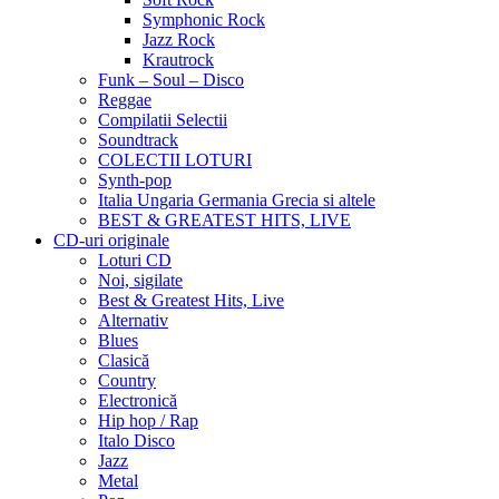
Symphonic Rock
Jazz Rock
Krautrock
Funk – Soul – Disco
Reggae
Compilatii Selectii
Soundtrack
COLECTII LOTURI
Synth-pop
Italia Ungaria Germania Grecia si altele
BEST & GREATEST HITS, LIVE
CD-uri originale
Loturi CD
Noi, sigilate
Best & Greatest Hits, Live
Alternativ
Blues
Clasică
Country
Electronică
Hip hop / Rap
Italo Disco
Jazz
Metal