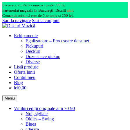
Livrare gratuită la comenzi peste 500 lei.
Parteneriat magazin în București! Detalii
aici
.
Comanda minimă este de 5 articole și 250 lei.
Sari la navigare
Sari la conținut
Echipamente
Egalizatoare – Procesoare de sunet
Pickupuri
Deckuri
Doze si ace pickup
Diverse
Listă produse
Oferta lunii
Contul meu
Blog
lei0,00
Meniu
Viniluri ediții originale anii 70-90
Noi, sigilate
Oldies – Swing
Blues
Clasică