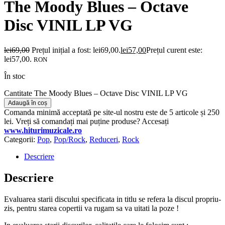
The Moody Blues – Octave
Disc VINIL LP VG
lei
69,00
Prețul inițial a fost: lei69,00.
lei
57,00
Prețul curent este:
lei57,00.
RON
În stoc
Cantitate The Moody Blues – Octave Disc VINIL LP VG
Adaugă în coș
Comanda minimă acceptată pe site-ul nostru este de 5 articole și 250
lei. Vreți să comandați mai puține produse? Accesați
www.hiturimuzicale.ro
Categorii:
Pop
,
Pop/Rock
,
Reduceri
,
Rock
Descriere
Descriere
Evaluarea starii discului specificata in titlu se refera la discul propriu-
zis, pentru starea copertii va rugam sa va uitati la poze !