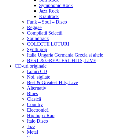
Symphonic Rock
Jazz Rock
Krautrock
Funk – Soul – Disco
Reggae
Compilatii Selectii
Soundtrack
COLECTII LOTURI
Synth-pop
Italia Ungaria Germania Grecia si altele
BEST & GREATEST HITS, LIVE
CD-uri originale
Loturi CD
Noi, sigilate
Best & Greatest Hits, Live
Alternativ
Blues
Clasică
Country
Electronică
Hip hop / Rap
Italo Disco
Jazz
Metal