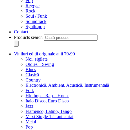
Pop
Reggae
Rock
Soul / Funk
Soundtrack
Synth-pop
Contact
Products search
Viniluri ediții originale anii 70-90
Noi, sigilate
Oldies – Swing
Blues
Clasică
Country
Electronică, Ambient, Acustică, Instrumentală
Folk
Hip hop – Rap – House
Italo Disco, Euro Disco
Jazz
Flamenco, Latino, Tango
Maxi Single 12″ anticariat
Metal
Pop