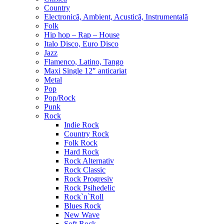
Country
Electronică, Ambient, Acustică, Instrumentală
Folk
Hip hop – Rap – House
Italo Disco, Euro Disco
Jazz
Flamenco, Latino, Tango
Maxi Single 12″ anticariat
Metal
Pop
Pop/Rock
Punk
Rock
Indie Rock
Country Rock
Folk Rock
Hard Rock
Rock Alternativ
Rock Classic
Rock Progresiv
Rock Psihedelic
Rock`n`Roll
Blues Rock
New Wave
Soft Rock