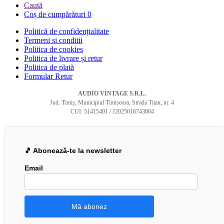
Caută
Coș de cumpărături
0
Politică de confidențialitate
Termeni si conditii
Politica de cookies
Politica de livrare și retur
Politica de plată
Formular Retur
AUDIO VINTAGE S.R.L.
Jud. Timiș, Municipiul Timișoara, Strada Titan, nr. 4
CUI: 51415401 / J2025016743004
🎵 Abonează-te la newsletter
Email