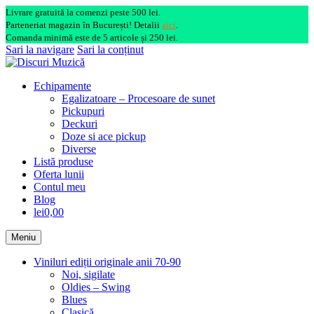
Livrare gratuită la comenzi peste 500 lei.
Parteneriat magazin în București! Detalii
aici
.
Comanda minimă este de 5 articole și 250 lei.
Sari la navigare
Sari la conținut
Echipamente
Egalizatoare – Procesoare de sunet
Pickupuri
Deckuri
Doze si ace pickup
Diverse
Listă produse
Oferta lunii
Contul meu
Blog
lei0,00
Meniu
Viniluri ediții originale anii 70-90
Noi, sigilate
Oldies – Swing
Blues
Clasică