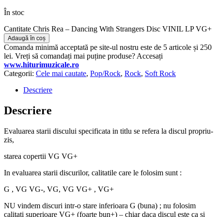
În stoc
Cantitate Chris Rea – Dancing With Strangers Disc VINIL LP VG+
Adaugă în coș
Comanda minimă acceptată pe site-ul nostru este de 5 articole și 250
lei. Vreți să comandați mai puține produse? Accesați
www.hiturimuzicale.ro
Categorii:
Cele mai cautate
,
Pop/Rock
,
Rock
,
Soft Rock
Descriere
Descriere
Evaluarea starii discului specificata in titlu se refera la discul propriu-
zis,
starea copertii VG VG+
In evaluarea starii discurilor, calitatile care le folosim sunt :
G , VG VG-, VG, VG VG+ , VG+
NU vindem discuri intr-o stare inferioara G (buna) ; nu folosim
calitati superioare VG+ (foarte bun+) – chiar daca discul este ca si