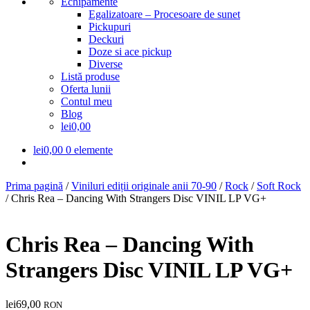
Echipamente
Egalizatoare – Procesoare de sunet
Pickupuri
Deckuri
Doze si ace pickup
Diverse
Listă produse
Oferta lunii
Contul meu
Blog
lei0,00
lei
0,00
0 elemente
Prima pagină
/
Viniluri ediții originale anii 70-90
/
Rock
/
Soft Rock
/
Chris Rea – Dancing With Strangers Disc VINIL LP VG+
Chris Rea – Dancing With
Strangers Disc VINIL LP VG+
lei
69,00
RON