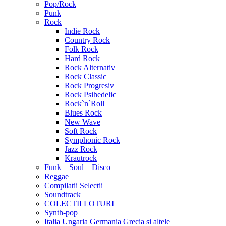
Pop/Rock
Punk
Rock
Indie Rock
Country Rock
Folk Rock
Hard Rock
Rock Alternativ
Rock Classic
Rock Progresiv
Rock Psihedelic
Rock`n`Roll
Blues Rock
New Wave
Soft Rock
Symphonic Rock
Jazz Rock
Krautrock
Funk – Soul – Disco
Reggae
Compilatii Selectii
Soundtrack
COLECTII LOTURI
Synth-pop
Italia Ungaria Germania Grecia si altele