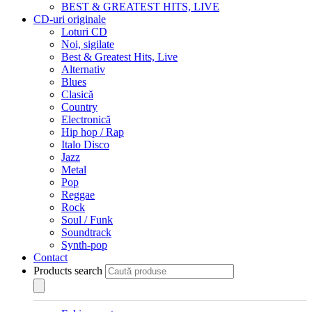
BEST & GREATEST HITS, LIVE
CD-uri originale
Loturi CD
Noi, sigilate
Best & Greatest Hits, Live
Alternativ
Blues
Clasică
Country
Electronică
Hip hop / Rap
Italo Disco
Jazz
Metal
Pop
Reggae
Rock
Soul / Funk
Soundtrack
Synth-pop
Contact
Products search