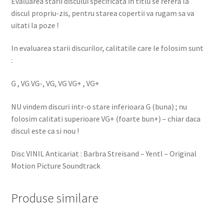
Evaluarea starii discului specificata in titlu se refera la
discul propriu-zis, pentru starea copertii va rugam sa va
uitati la poze !
In evaluarea starii discurilor, calitatile care le folosim sunt
:
G , VG VG-, VG, VG VG+ , VG+
NU vindem discuri intr-o stare inferioara G (buna) ; nu
folosim calitati superioare VG+ (foarte bun+) – chiar daca
discul este ca si nou !
Disc VINIL Anticariat : Barbra Streisand – Yentl – Original
Motion Picture Soundtrack
Produse similare