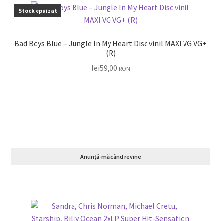
Stock epuizat
Bad Boys Blue – Jungle In My Heart Disc vinil MAXI VG VG+
(R)
lei
59,00
RON
Anunță-mă când revine