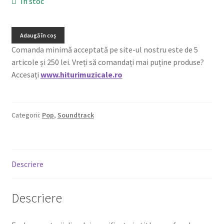
În stoc
Adaugă în coș
Comanda minimă acceptată pe site-ul nostru este de 5
articole și 250 lei. Vreți să comandați mai puține produse?
Accesați
www.hiturimuzicale.ro
Categorii:
Pop
,
Soundtrack
Descriere
Descriere