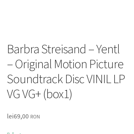
Listă produse
Oferta lunii
Contul meu
Barbra Streisand – Yentl
Blog
– Original Motion Picture
lei0,00
Soundtrack Disc VINIL LP
VG VG+ (box1)
lei
69,00
RON