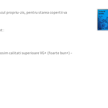
iscul propriu-zis, pentru starea copertii va
t :
olosim calitati superioare VG+ (foarte bun+) –