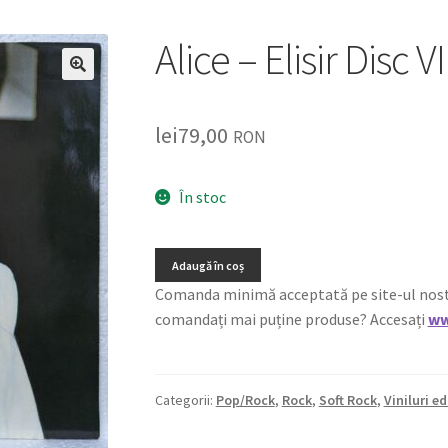
Alice – Elisir Disc 
🔍
lei
79,00
RON
În stoc
Adaugă în coș
Comanda minimă acceptată pe site-ul nostru e
comandați mai puține produse? Accesați
ww
Categorii:
Pop/Rock
,
Rock
,
Soft Rock
,
Viniluri ed