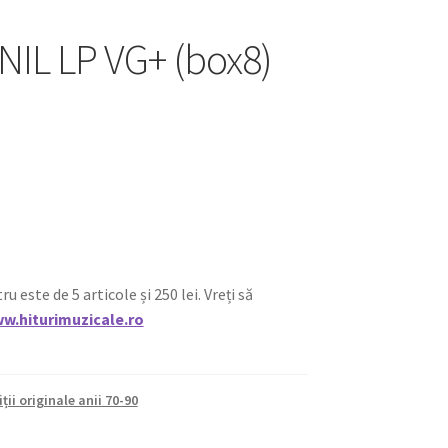
VINIL LP VG+ (box8)
ste de 5 articole și 250 lei. Vreți să
w.hiturimuzicale.ro
iții originale anii 70-90