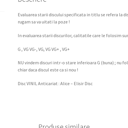
Evaluarea starii discului specificata in titlu se refera la d
rugam sa va uitati la poze !
In evaluarea starii discurilor, calitatile care le folosim sun
G , VG VG-, VG, VG VG+ , VG+
NU vindem discuri intr-o stare inferioara G (buna) ; nu f
chiar daca discul este ca si nou !
Disc VINIL Anticariat : Alice – Elisir Disc
Produse similare