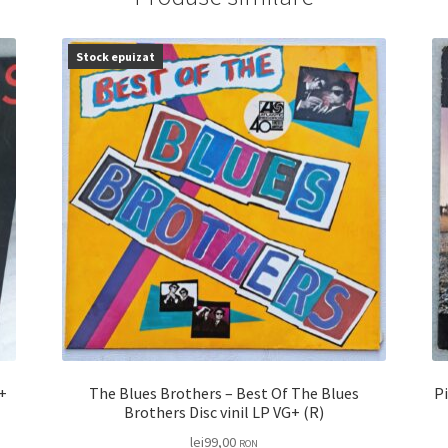
Stock epuizat
G VG+
The Blues Brothers – Best Of The Blues
Pi
Brothers Disc vinil LP VG+ (R)
lei
99,00
RON