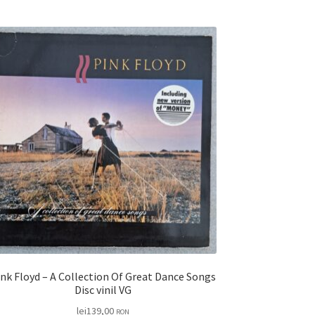
nk Floyd – A Collection Of Great Dance Songs
Disc vinil VG
lei
139,00
RON