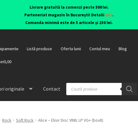
Livrare gratuită la comenzi peste 500 lei.
Parteneriat magazin în București! Detalii
aici
.
Comanda minimă este de 5 articole și 250 lei.
hipamente
Listă produse
Oferta lunii
Contul meu
Blog
lei0,00
ri originale
Contact
Rock
Soft Rock
Alice – Elisir Disc VINIL LP VG+ (box8)