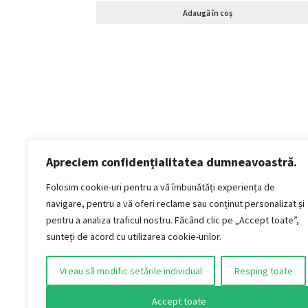
Adaugă în coș
Apreciem confidențialitatea dumneavoastră.
Politică de confidențialitate
Termeni si conditii
Folosim cookie-uri pentru a vă îmbunătăți experiența de
Politica de cookies
navigare, pentru a vă oferi reclame sau conținut personalizat și
Politica de livrare și retur
pentru a analiza traficul nostru. Făcând clic pe „Accept toate”,
Politica de plată
sunteți de acord cu utilizarea cookie-urilor.
Formular Retur
Vreau să modific setările individual
Resping toate
AUDIO VINTAGE S.R.L.
Jud. Timiș, Municipiul Timișoara, Strada Titan,
Accept toate
nr. 4