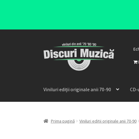
Ec
Viniluri ediții originale anii 70-90
CD-u
Prima pagină
Viniluri ediții originale anii 70-90