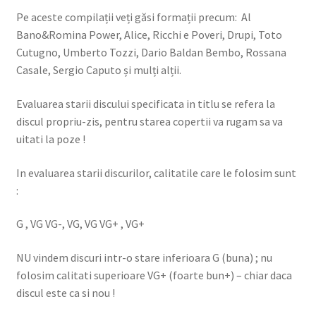
Pe aceste compilații veți găsi formații precum: Al
Bano&Romina Power, Alice, Ricchi e Poveri, Drupi, Toto
Cutugno, Umberto Tozzi, Dario Baldan Bembo, Rossana
Casale, Sergio Caputo și mulți alții.
Evaluarea starii discului specificata in titlu se refera la
discul propriu-zis, pentru starea copertii va rugam sa va
uitati la poze !
In evaluarea starii discurilor, calitatile care le folosim sunt
:
G , VG VG-, VG, VG VG+ , VG+
NU vindem discuri intr-o stare inferioara G (buna) ; nu
folosim calitati superioare VG+ (foarte bun+) – chiar daca
discul este ca si nou !