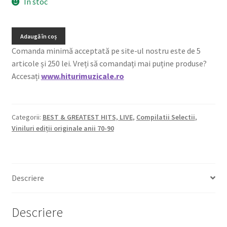
În stoc
Adaugă în coș
Comanda minimă acceptată pe site-ul nostru este de 5
articole și 250 lei. Vreți să comandați mai puține produse?
Accesați
www.hiturimuzicale.ro
Categorii:
BEST & GREATEST HITS, LIVE
,
Compilatii Selectii
,
Viniluri ediții originale anii 70-90
Descriere
Descriere