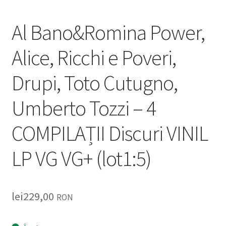
Al Bano&Romina Power,
Alice, Ricchi e Poveri,
Drupi, Toto Cutugno,
Umberto Tozzi – 4
COMPILAȚII Discuri VINIL
LP VG VG+ (lot1:5)
lei
229,00
RON