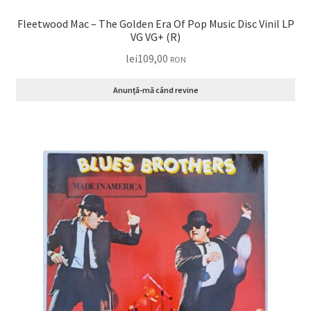
Fleetwood Mac – The Golden Era Of Pop Music Disc Vinil LP
VG VG+ (R)
lei
109,00
RON
Anunță-mă când revine