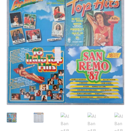
Echipamente
🔍
Listă produse
Oferta lunii
Contul meu
Blog
lei0,00