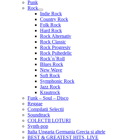
Punk
Rock
Extinde
Indie Rock
meniul
Country Rock
copil
Folk Rock
Hard Rock
Rock Alternativ
Rock Classic
Rock Progresiv
Rock Psihedelic
Rock`n`Roll
Blues Rock
New Wave
Soft Rock
Symphonic Rock
Jazz Rock
Krautrock
Funk – Soul – Disco
Reggae
Compilatii Selectii
Soundtrack
COLECTII LOTURI
Synth-pop
Italia Ungaria Germania Grecia si altele
BEST & GREATEST HITS, LIVE