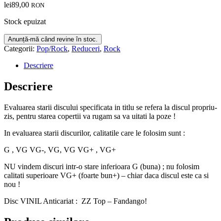
lei
89,00
RON
Stock epuizat
Categorii:
Pop/Rock
,
Reduceri
,
Rock
Descriere
Descriere
Evaluarea starii discului specificata in titlu se refera la discul propriu-
zis, pentru starea copertii va rugam sa va uitati la poze !
In evaluarea starii discurilor, calitatile care le folosim sunt :
G , VG VG-, VG, VG VG+ , VG+
NU vindem discuri intr-o stare inferioara G (buna) ; nu folosim
calitati superioare VG+ (foarte bun+) – chiar daca discul este ca si
nou !
Disc VINIL Anticariat : ZZ Top – Fandango!