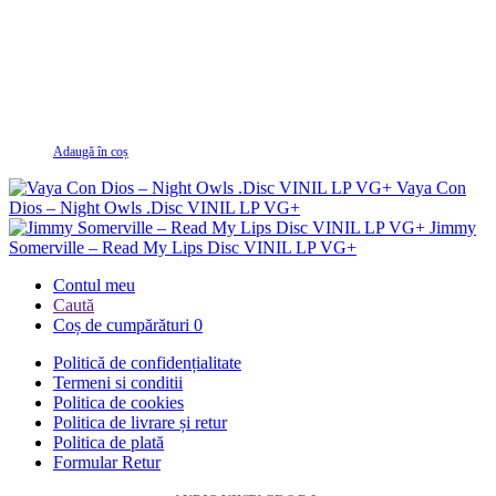
Adaugă în coș
Vaya Con
Dios – Night Owls .Disc VINIL LP VG+
Jimmy
Somerville – Read My Lips Disc VINIL LP VG+
Contul meu
Caută
Coș de cumpărături
0
Politică de confidențialitate
Termeni si conditii
Politica de cookies
Politica de livrare și retur
Politica de plată
Formular Retur