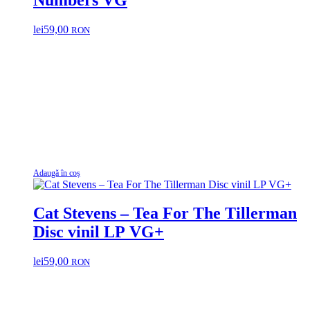
Numbers VG
lei
59,00
RON
Adaugă în coș
Cat Stevens – Tea For The Tillerman
Disc vinil LP VG+
lei
59,00
RON