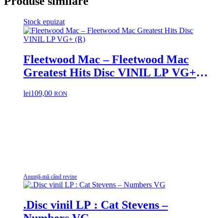
Produse similare
Stock epuizat
Fleetwood Mac – Fleetwood Mac
Greatest Hits Disc VINIL LP VG+
(R)
lei
109,00
RON
Anunță-mă când revine
.Disc vinil LP : Cat Stevens –