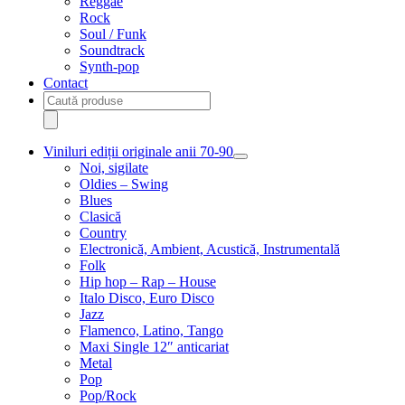
Reggae
Rock
Soul / Funk
Soundtrack
Synth-pop
Contact
Products
search
Viniluri ediții originale anii 70-90
Extinde
Noi, sigilate
meniul
Oldies – Swing
copil
Blues
Clasică
Country
Electronică, Ambient, Acustică, Instrumentală
Folk
Hip hop – Rap – House
Italo Disco, Euro Disco
Jazz
Flamenco, Latino, Tango
Maxi Single 12″ anticariat
Metal
Pop
Pop/Rock