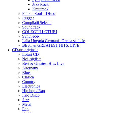
Jazz Rock
Krautrock
Funk – Soul – Disco
Reggae
Compilatii Selectii
Soundtrack
COLECTII LOTURI
Synth-pop
Italia Ungaria Germania Grecia si altele
BEST & GREATEST HITS, LIVE
CD-uri originale
Loturi CD
Noi, sigilate
Best & Greatest Hits, Live
Alternativ
Blues
Clasică
Country
Electronică
Hip hop / Rap
Italo Disco
Jazz
Metal
Pop