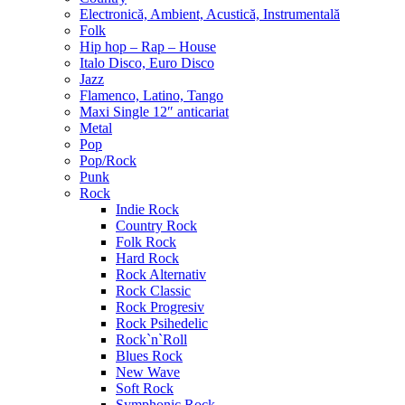
Electronică, Ambient, Acustică, Instrumentală
Folk
Hip hop – Rap – House
Italo Disco, Euro Disco
Jazz
Flamenco, Latino, Tango
Maxi Single 12″ anticariat
Metal
Pop
Pop/Rock
Punk
Rock
Indie Rock
Country Rock
Folk Rock
Hard Rock
Rock Alternativ
Rock Classic
Rock Progresiv
Rock Psihedelic
Rock`n`Roll
Blues Rock
New Wave
Soft Rock
Symphonic Rock