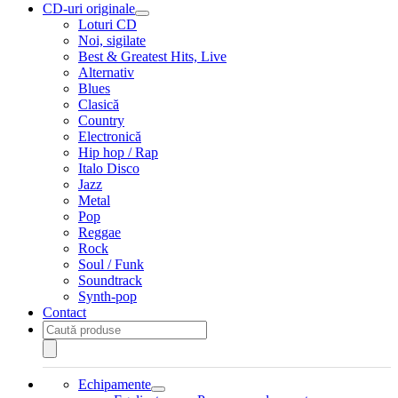
CD-uri originale
Extinde
Loturi CD
meniul
Noi, sigilate
copil
Best & Greatest Hits, Live
Alternativ
Blues
Clasică
Country
Electronică
Hip hop / Rap
Italo Disco
Jazz
Metal
Pop
Reggae
Rock
Soul / Funk
Soundtrack
Synth-pop
Contact
Products
search
Echipamente
Extinde