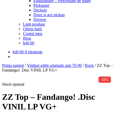
Egalizatoare – Procesoare de sunet
meniul
Pickupuri
copil
Deckuri
Doze si ace pickup
Diverse
Listă produse
Oferta lunii
Contul meu
Blog
lei0,00
lei
0,00
0 elemente
Prima pagină
/
Viniluri ediții originale anii 70-90
/
Rock
/
ZZ Top –
Fandango! .Disc VINIL LP VG+
-12%
Stock epuizat
ZZ Top – Fandango! .Disc
VINIL LP VG+