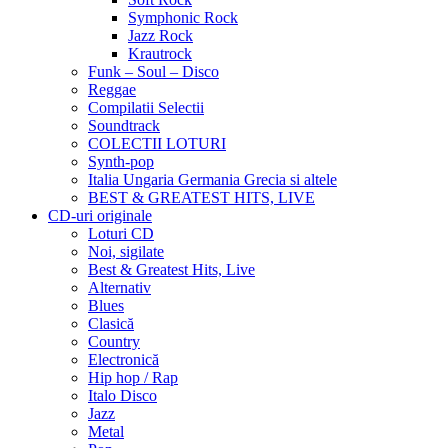
Symphonic Rock
Jazz Rock
Krautrock
Funk – Soul – Disco
Reggae
Compilatii Selectii
Soundtrack
COLECTII LOTURI
Synth-pop
Italia Ungaria Germania Grecia si altele
BEST & GREATEST HITS, LIVE
CD-uri originale
Loturi CD
Noi, sigilate
Best & Greatest Hits, Live
Alternativ
Blues
Clasică
Country
Electronică
Hip hop / Rap
Italo Disco
Jazz
Metal