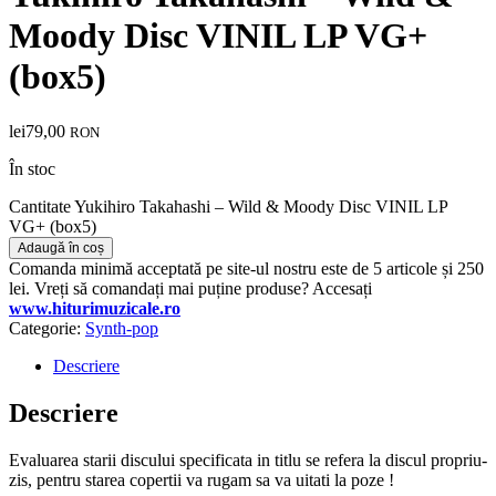
Moody Disc VINIL LP VG+
(box5)
lei
79,00
RON
În stoc
Cantitate Yukihiro Takahashi – Wild & Moody Disc VINIL LP
VG+ (box5)
Adaugă în coș
Comanda minimă acceptată pe site-ul nostru este de 5 articole și 250
lei. Vreți să comandați mai puține produse? Accesați
www.hiturimuzicale.ro
Categorie:
Synth-pop
Descriere
Descriere
Evaluarea starii discului specificata in titlu se refera la discul propriu-
zis, pentru starea copertii va rugam sa va uitati la poze !