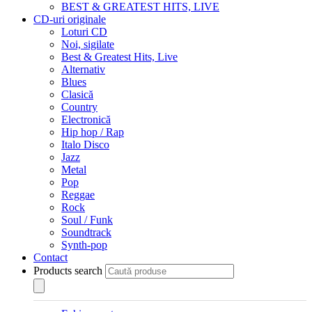
BEST & GREATEST HITS, LIVE
CD-uri originale
Loturi CD
Noi, sigilate
Best & Greatest Hits, Live
Alternativ
Blues
Clasică
Country
Electronică
Hip hop / Rap
Italo Disco
Jazz
Metal
Pop
Reggae
Rock
Soul / Funk
Soundtrack
Synth-pop
Contact
Products search