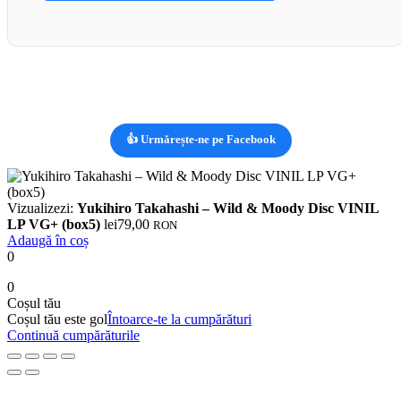
👍 Urmărește-ne pe Facebook
Vizualizezi:
Yukihiro Takahashi – Wild & Moody Disc VINIL
LP VG+ (box5)
lei
79,00
RON
Adaugă în coș
0
0
Coșul tău
Coșul tău este gol
Întoarce-te la cumpărături
Continuă cumpărăturile