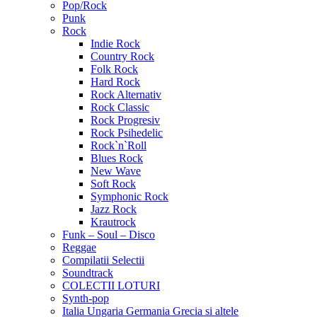
Pop/Rock
Punk
Rock
Indie Rock
Country Rock
Folk Rock
Hard Rock
Rock Alternativ
Rock Classic
Rock Progresiv
Rock Psihedelic
Rock`n`Roll
Blues Rock
New Wave
Soft Rock
Symphonic Rock
Jazz Rock
Krautrock
Funk – Soul – Disco
Reggae
Compilatii Selectii
Soundtrack
COLECTII LOTURI
Synth-pop
Italia Ungaria Germania Grecia si altele