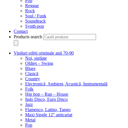
Pop
Reggae
Rock
Soul / Funk
Soundtrack
Synth-pop
Contact
Products search
Viniluri ediții originale anii 70-90
Noi, sigilate
Oldies – Swing
Blues
Clasică
Country
Electronică, Ambient, Acustică, Instrumentală
Folk
Hip hop – Rap – House
Italo Disco, Euro Disco
Jazz
Flamenco, Latino, Tango
Maxi Single 12″ anticariat
Metal
Pop