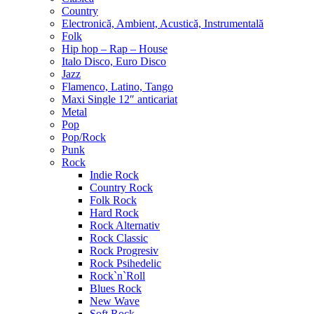
Country
Electronică, Ambient, Acustică, Instrumentală
Folk
Hip hop – Rap – House
Italo Disco, Euro Disco
Jazz
Flamenco, Latino, Tango
Maxi Single 12″ anticariat
Metal
Pop
Pop/Rock
Punk
Rock
Indie Rock
Country Rock
Folk Rock
Hard Rock
Rock Alternativ
Rock Classic
Rock Progresiv
Rock Psihedelic
Rock`n`Roll
Blues Rock
New Wave
Soft Rock