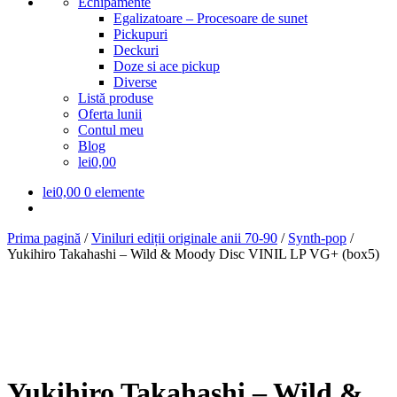
Echipamente
Egalizatoare – Procesoare de sunet
Pickupuri
Deckuri
Doze si ace pickup
Diverse
Listă produse
Oferta lunii
Contul meu
Blog
lei0,00
lei
0,00
0 elemente
Prima pagină
/
Viniluri ediții originale anii 70-90
/
Synth-pop
/
Yukihiro Takahashi – Wild & Moody Disc VINIL LP VG+ (box5)
Yukihiro Takahashi – Wild &