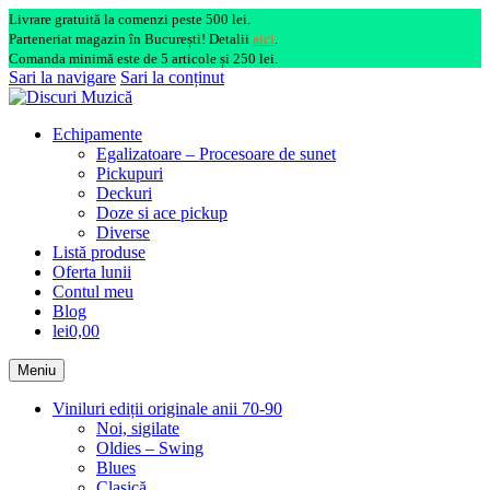
Livrare gratuită la comenzi peste 500 lei.
Parteneriat magazin în București! Detalii
aici
.
Comanda minimă este de 5 articole și 250 lei.
Sari la navigare
Sari la conținut
Echipamente
Egalizatoare – Procesoare de sunet
Pickupuri
Deckuri
Doze si ace pickup
Diverse
Listă produse
Oferta lunii
Contul meu
Blog
lei0,00
Meniu
Viniluri ediții originale anii 70-90
Noi, sigilate
Oldies – Swing
Blues
Clasică