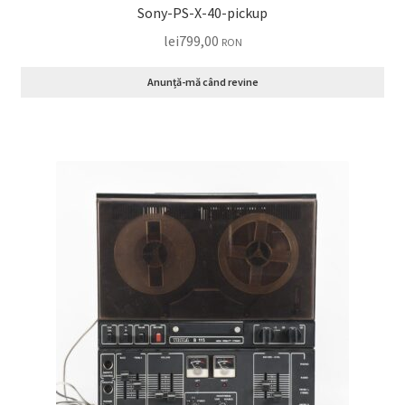
Sony-PS-X-40-pickup
lei
799,00
RON
Anunță-mă când revine