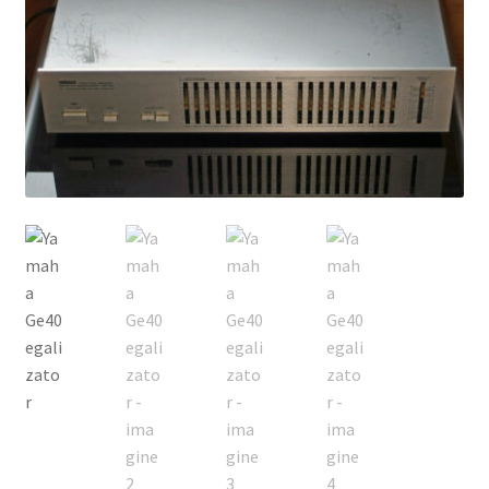
Echipamente
Listă produse
Oferta lunii
Contul meu
Blog
lei0,00