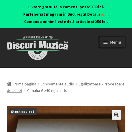
Livrare gratuită la comenzi peste 500 lei.
Parteneriat magazin în București! Detalii
aici
.
Comanda minimă este de 5 articole și 250 lei.
Meniu
Viniluri ediții originale anii 70-90
CD-uri originale
Prima pagină
Echipamente audio
Egalizatoare - Procesoare
de sunet
Yamaha Ge40 egalizator
Contact
Stock epuizat
🔍