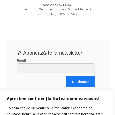
AUDIO VINTAGE S.R.L.
Jud. Timiș, Municipiul Timișoara, Strada Titan, nr. 4
CUI: 51415401 / J2025016743004
🎵 Abonează-te la newsletter
Email
Apreciem confidențialitatea dumneavoastră.
Folosim cookie-uri pentru a vă îmbunătăți experiența de
navigare, pentru a vă oferi reclame sau conținut personalizat și