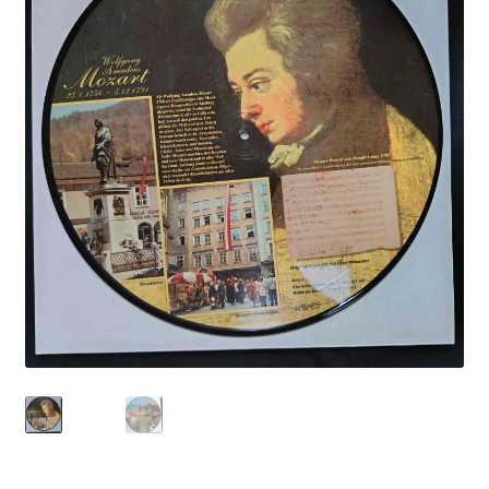
Echipamente
Listă produse
Oferta lunii
Contul meu
Blog
lei0,00