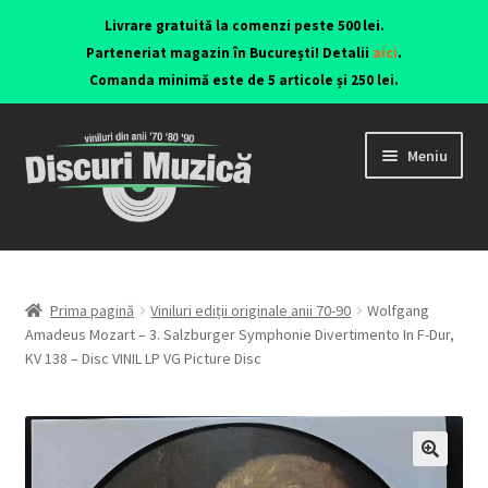
Livrare gratuită la comenzi peste 500 lei.
Parteneriat magazin în București! Detalii
aici
.
Comanda minimă este de 5 articole și 250 lei.
Meniu
Viniluri ediții originale anii 70-90
CD-uri originale
Prima pagină
Viniluri ediții originale anii 70-90
Wolfgang
Amadeus Mozart – 3. Salzburger Symphonie Divertimento In F-Dur,
KV 138 – Disc VINIL LP VG Picture Disc
Contact
🔍