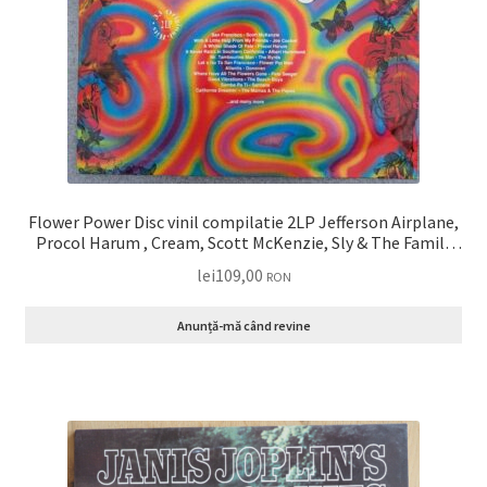
Flower Power Disc vinil compilatie 2LP Jefferson Airplane,
Procol Harum , Cream, Scott McKenzie, Sly & The Family
Stone, The Byrds, Joan Baez … VG+
lei
109,00
RON
Anunță-mă când revine