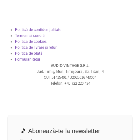
Politică de confidențialitate
Termeni si conditii
Politica de cookies
Politica de livrare și retur
Politica de plată
Formular Retur
AUDIO VINTAGE S.R.L.
Jud. Timiș, Mun. Timișoara, Str. Titan, 4
CUI: 51415401 / J2025016743004
Telefon: +40 722 220 434
🎵 Abonează-te la newsletter