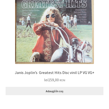
Janis Joplin’s Greatest Hits Disc vinil LP VG VG+
lei
159,00
RON
Adaugă în coș