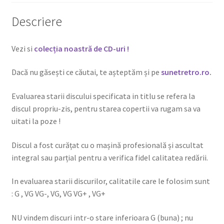
Descriere
Vezi si
colecția noastră de CD-uri !
Dacă nu găsești ce căutai, te așteptăm și pe
sunetretro.ro
.
Evaluarea starii discului specificata in titlu se refera la
discul propriu-zis, pentru starea copertii va rugam sa va
uitati la poze !
Discul a fost curățat cu o mașină profesională și ascultat
integral sau parțial pentru a verifica fidel calitatea redării.
In evaluarea starii discurilor, calitatile care le folosim sunt
: G , VG VG-, VG, VG VG+ , VG+
NU vindem discuri intr-o stare inferioara G (buna) ; nu