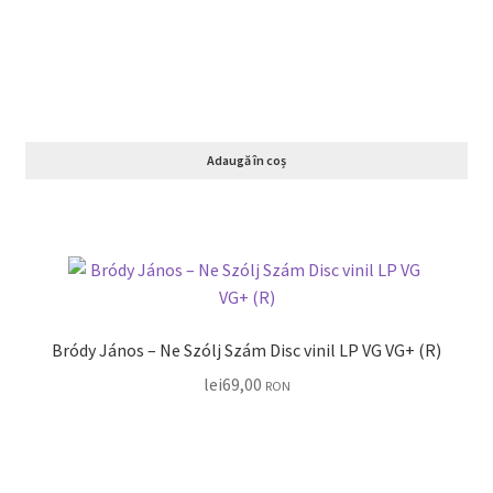
Adaugă în coș
Bródy János – Ne Szólj Szám Disc vinil LP VG VG+ (R)
lei
69,00
RON