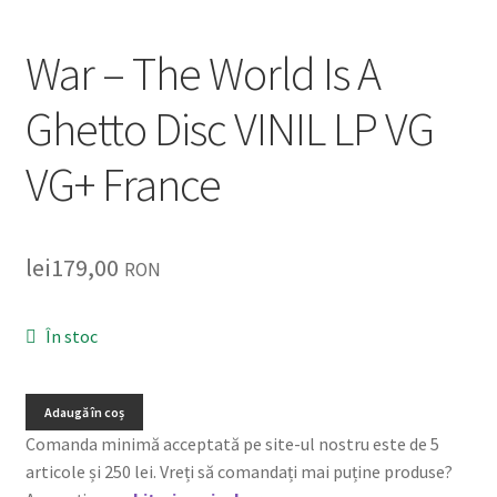
Listă produse
War – The World Is A
Oferta lunii
Ghetto Disc VINIL LP VG
Contul meu
VG+ France
Blog
lei0,00
lei
179,00
RON
În stoc
Adaugă în coș
Comanda minimă acceptată pe site-ul nostru este de 5
articole și 250 lei. Vreți să comandați mai puține produse?