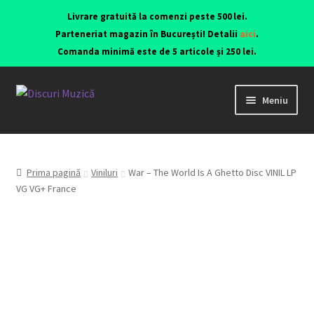
Livrare gratuită la comenzi peste 500 lei.
Parteneriat magazin în București! Detalii
aici
.
Comanda minimă este de 5 articole și 250 lei.
Meniu
Viniluri ediții originale anii 70-90
CD-uri originale
Prima pagină
Viniluri
War – The World Is A Ghetto Disc VINIL LP
VG VG+ France
Contact
Echipamente