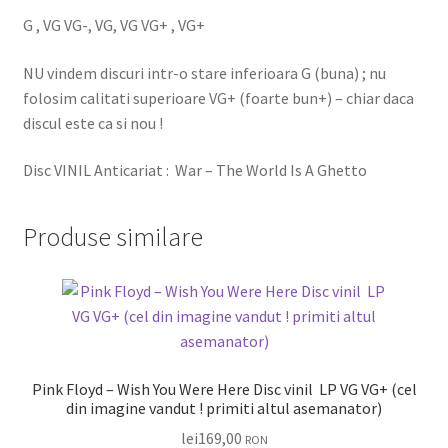
G , VG VG-, VG, VG VG+ , VG+
NU vindem discuri intr-o stare inferioara G (buna) ; nu
folosim calitati superioare VG+ (foarte bun+) – chiar daca
discul este ca si nou !
Disc VINIL Anticariat : War – The World Is A Ghetto
Produse similare
Pink Floyd – Wish You Were Here Disc vinil LP VG VG+ (cel
din imagine vandut ! primiti altul asemanator)
lei
169,00
RON