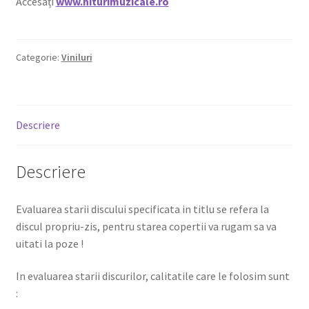
Accesați
www.hiturimuzicale.ro
Categorie:
Viniluri
Descriere
Descriere
Evaluarea starii discului specificata in titlu se refera la
discul propriu-zis, pentru starea copertii va rugam sa va
uitati la poze !
In evaluarea starii discurilor, calitatile care le folosim sunt
: