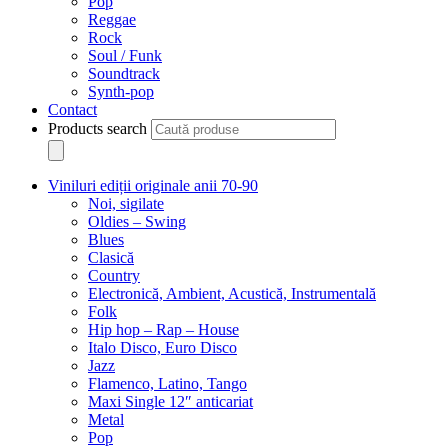
Pop
Reggae
Rock
Soul / Funk
Soundtrack
Synth-pop
Contact
Products search
Viniluri ediții originale anii 70-90
Noi, sigilate
Oldies – Swing
Blues
Clasică
Country
Electronică, Ambient, Acustică, Instrumentală
Folk
Hip hop – Rap – House
Italo Disco, Euro Disco
Jazz
Flamenco, Latino, Tango
Maxi Single 12″ anticariat
Metal
Pop