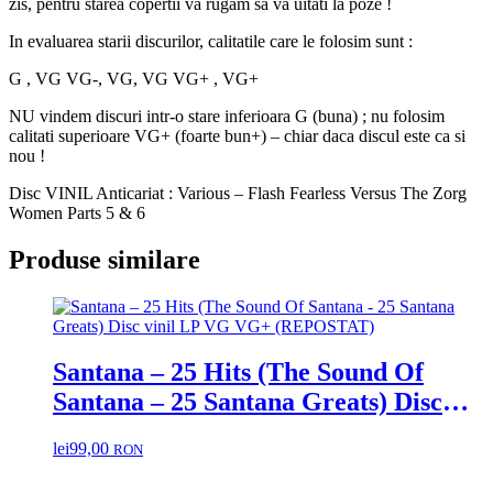
zis, pentru starea copertii va rugam sa va uitati la poze !
In evaluarea starii discurilor, calitatile care le folosim sunt :
G , VG VG-, VG, VG VG+ , VG+
NU vindem discuri intr-o stare inferioara G (buna) ; nu folosim
calitati superioare VG+ (foarte bun+) – chiar daca discul este ca si
nou !
Disc VINIL Anticariat : Various – Flash Fearless Versus The Zorg
Women Parts 5 & 6
Produse similare
Santana – 25 Hits (The Sound Of
Santana – 25 Santana Greats) Disc
vinil LP VG VG+ (REPOSTAT)
lei
99,00
RON