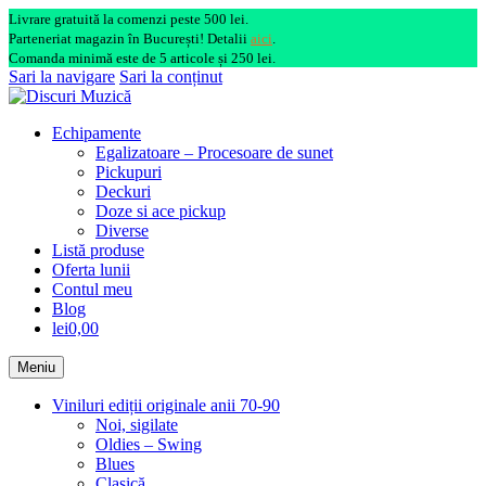
Livrare gratuită la comenzi peste 500 lei.
Parteneriat magazin în București! Detalii
aici
.
Comanda minimă este de 5 articole și 250 lei.
Sari la navigare
Sari la conținut
Echipamente
Egalizatoare – Procesoare de sunet
Pickupuri
Deckuri
Doze si ace pickup
Diverse
Listă produse
Oferta lunii
Contul meu
Blog
lei0,00
Meniu
Viniluri ediții originale anii 70-90
Noi, sigilate
Oldies – Swing
Blues
Clasică