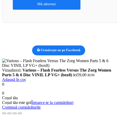
👍 Urmărește-ne pe Facebook
Vizualizezi:
Various – Flash Fearless Versus The Zorg Women
Parts 5 & 6 Disc VINIL LP VG+ (box8)
lei
59,00
RON
Adaugă în coș
0
0
Coșul tău
Coșul tău este gol
Întoarce-te la cumpărături
Continuă cumpărăturile