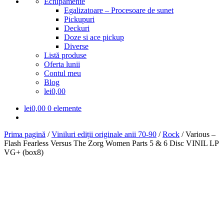
Echipamente
Egalizatoare – Procesoare de sunet
Pickupuri
Deckuri
Doze si ace pickup
Diverse
Listă produse
Oferta lunii
Contul meu
Blog
lei0,00
lei
0,00
0 elemente
Prima pagină
/
Viniluri ediții originale anii 70-90
/
Rock
/
Various –
Flash Fearless Versus The Zorg Women Parts 5 & 6 Disc VINIL LP
VG+ (box8)