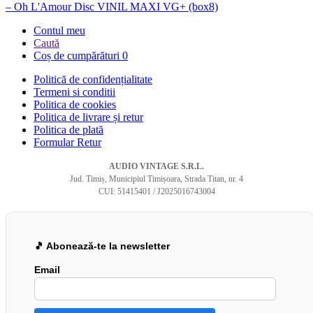
– Oh L'Amour Disc VINIL MAXI VG+ (box8)
Contul meu
Caută
Coș de cumpărături
0
Politică de confidențialitate
Termeni si conditii
Politica de cookies
Politica de livrare și retur
Politica de plată
Formular Retur
AUDIO VINTAGE S.R.L.
Jud. Timiș, Municipiul Timișoara, Strada Titan, nr. 4
CUI: 51415401 / J2025016743004
🎵 Abonează-te la newsletter
Email