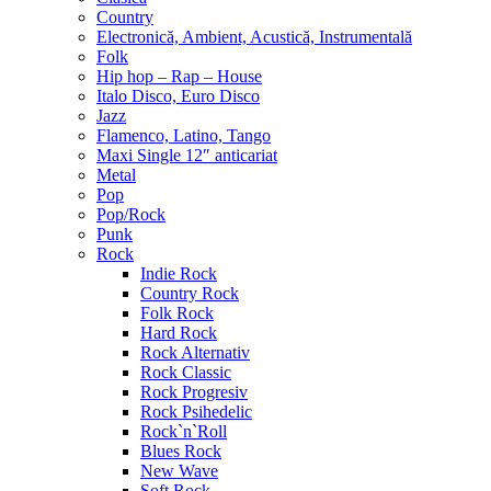
Country
Electronică, Ambient, Acustică, Instrumentală
Folk
Hip hop – Rap – House
Italo Disco, Euro Disco
Jazz
Flamenco, Latino, Tango
Maxi Single 12″ anticariat
Metal
Pop
Pop/Rock
Punk
Rock
Indie Rock
Country Rock
Folk Rock
Hard Rock
Rock Alternativ
Rock Classic
Rock Progresiv
Rock Psihedelic
Rock`n`Roll
Blues Rock
New Wave
Soft Rock