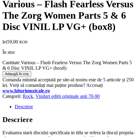
Various – Flash Fearless Versus
The Zorg Women Parts 5 & 6
Disc VINIL LP VG+ (box8)
lei
59,00
RON
În stoc
Cantitate Various – Flash Fearless Versus The Zorg Women Parts 5
& 6 Disc VINIL LP VG+ (box8)
Adaugă în coș
Comanda minimă acceptată pe site-ul nostru este de 5 articole și 250
lei. Vreți să comandați mai puține produse? Accesați
www.hiturimuzicale.ro
Categorii:
Rock
,
Viniluri ediții originale anii 70-90
Descriere
Descriere
Evaluarea starii discului specificata in titlu se refera la discul propriu-