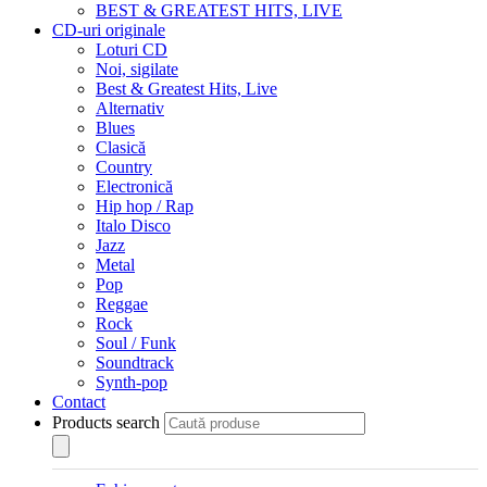
BEST & GREATEST HITS, LIVE
CD-uri originale
Loturi CD
Noi, sigilate
Best & Greatest Hits, Live
Alternativ
Blues
Clasică
Country
Electronică
Hip hop / Rap
Italo Disco
Jazz
Metal
Pop
Reggae
Rock
Soul / Funk
Soundtrack
Synth-pop
Contact
Products search