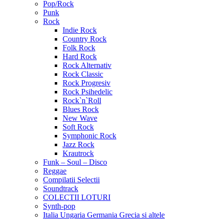
Pop/Rock
Punk
Rock
Indie Rock
Country Rock
Folk Rock
Hard Rock
Rock Alternativ
Rock Classic
Rock Progresiv
Rock Psihedelic
Rock`n`Roll
Blues Rock
New Wave
Soft Rock
Symphonic Rock
Jazz Rock
Krautrock
Funk – Soul – Disco
Reggae
Compilatii Selectii
Soundtrack
COLECTII LOTURI
Synth-pop
Italia Ungaria Germania Grecia si altele