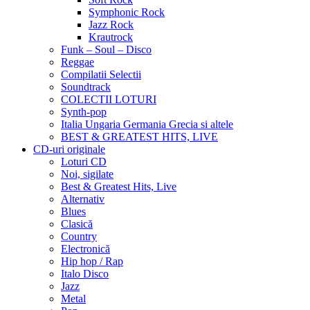
Symphonic Rock
Jazz Rock
Krautrock
Funk – Soul – Disco
Reggae
Compilatii Selectii
Soundtrack
COLECTII LOTURI
Synth-pop
Italia Ungaria Germania Grecia si altele
BEST & GREATEST HITS, LIVE
CD-uri originale
Loturi CD
Noi, sigilate
Best & Greatest Hits, Live
Alternativ
Blues
Clasică
Country
Electronică
Hip hop / Rap
Italo Disco
Jazz
Metal