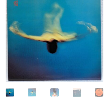
Echipamente
Listă produse
Oferta lunii
Contul meu
Blog
lei0,00