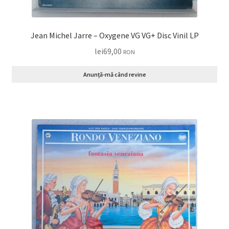
Jean Michel Jarre – Oxygene VG VG+ Disc Vinil LP
lei
69,00
RON
Anunță-mă când revine