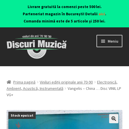
Livrare gratuită la comenzi peste 500 lei.
Parteneriat magazin în București! Detalii
aici
.
Comanda minimă este de 5 articole și 250 lei.
Meniu
Viniluri ediții originale anii 70-90
CD-uri originale
Prima pagină
Viniluri ediții originale anii 70-90
Electronică,
Ambient, Acustică, Instrumentală
Vangelis – China … Disc VINIL LP
VG+
Contact
Stock epuizat
🔍