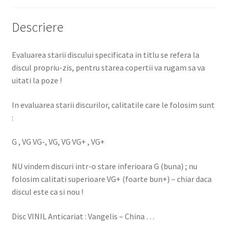
Descriere
Evaluarea starii discului specificata in titlu se refera la
discul propriu-zis, pentru starea copertii va rugam sa va
uitati la poze !
In evaluarea starii discurilor, calitatile care le folosim sunt
:
G , VG VG-, VG, VG VG+ , VG+
NU vindem discuri intr-o stare inferioara G (buna) ; nu
folosim calitati superioare VG+ (foarte bun+) – chiar daca
discul este ca si nou !
Disc VINIL Anticariat : Vangelis – China …