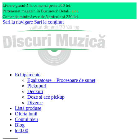
Livrare gratuită la comenzi peste 500 lei.
Parteneriat magazin în București! Detalii
aici
.
Comanda minimă este de 5 articole și 250 lei.
Sari la navigare
Sari la conținut
Echipamente
Egalizatoare – Procesoare de sunet
Pickupuri
Deckuri
Doze si ace pickup
Diverse
Listă produse
Oferta lunii
Contul meu
Blog
lei0,00