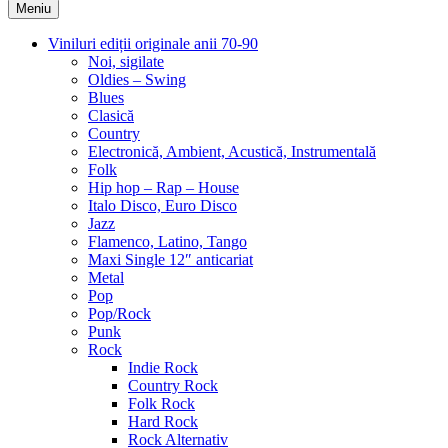
Meniu
Viniluri ediții originale anii 70-90
Noi, sigilate
Oldies – Swing
Blues
Clasică
Country
Electronică, Ambient, Acustică, Instrumentală
Folk
Hip hop – Rap – House
Italo Disco, Euro Disco
Jazz
Flamenco, Latino, Tango
Maxi Single 12″ anticariat
Metal
Pop
Pop/Rock
Punk
Rock
Indie Rock
Country Rock
Folk Rock
Hard Rock
Rock Alternativ