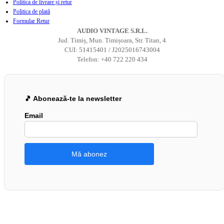
Politica de livrare și retur
Politica de plată
Formular Retur
AUDIO VINTAGE S.R.L.
Jud. Timiș, Mun. Timișoara, Str. Titan, 4
CUI: 51415401 / J2025016743004
Telefon: +40 722 220 434
🎵 Abonează-te la newsletter
Email