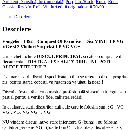
Ambient, Acustică, Instrumentală
,
Pop
,
Pop/Rock
,
Rock
,
Rock
Classic
,
Rock`n`Roll
,
Viniluri ediții originale anii 70-90
Descriere
Descriere
Vangelis ‎– 1492 – Conquest Of Paradise – Disc VINIL LP VG
VG+ și 3 Viniluri Surpriză LP VG VG+
Un pachet include
DISCUL PRINCIPAL
și câte o compilație din
fiecare colaj,
TOATE ALESE ALEATORIU
.
NU POȚI
ALEGE TITLURILE.
Evaluarea starii discului specificata in titlu se refera la discul propriu-
zis, pentru starea copertii va rugam sa va uitati la poze !
Discul a fost curățat cu o mașină profesională și ascultat integral sau
parțial pentru a verifica fidel calitatea redării.
In evaluarea starii discurilor, calitatile care le folosim sunt : G , VG
VG-, VG, VG VG+ , VG+
NU vindem discuri intr-o stare inferioara G (buna) ; nu folosim
calitati superioare VG+ (foarte bun+) – chiar daca discul este ca si