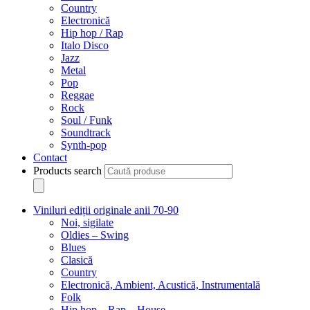
Country
Electronică
Hip hop / Rap
Italo Disco
Jazz
Metal
Pop
Reggae
Rock
Soul / Funk
Soundtrack
Synth-pop
Contact
Products search
Viniluri ediții originale anii 70-90
Noi, sigilate
Oldies – Swing
Blues
Clasică
Country
Electronică, Ambient, Acustică, Instrumentală
Folk
Hip hop – Rap – House