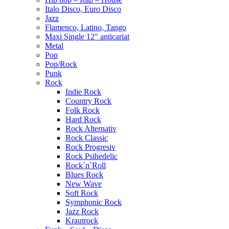
Italo Disco, Euro Disco
Jazz
Flamenco, Latino, Tango
Maxi Single 12″ anticariat
Metal
Pop
Pop/Rock
Punk
Rock
Indie Rock
Country Rock
Folk Rock
Hard Rock
Rock Alternativ
Rock Classic
Rock Progresiv
Rock Psihedelic
Rock`n`Roll
Blues Rock
New Wave
Soft Rock
Symphonic Rock
Jazz Rock
Krautrock