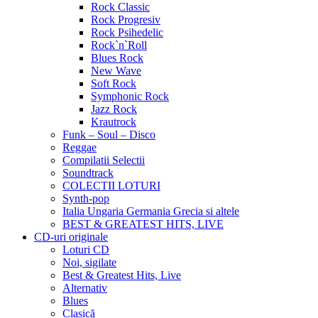
Rock Classic
Rock Progresiv
Rock Psihedelic
Rock`n`Roll
Blues Rock
New Wave
Soft Rock
Symphonic Rock
Jazz Rock
Krautrock
Funk – Soul – Disco
Reggae
Compilatii Selectii
Soundtrack
COLECTII LOTURI
Synth-pop
Italia Ungaria Germania Grecia si altele
BEST & GREATEST HITS, LIVE
CD-uri originale
Loturi CD
Noi, sigilate
Best & Greatest Hits, Live
Alternativ
Blues
Clasică