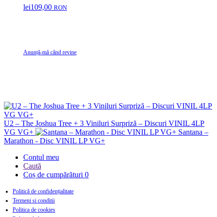
lei
109,00
RON
Anunță-mă când revine
U2 – The Joshua Tree + 3 Viniluri Surpriză – Discuri VINIL 4LP
VG VG+
Santana –
Marathon - Disc VINIL LP VG+
Contul meu
Caută
Coș de cumpărături
0
Politică de confidențialitate
Termeni si conditii
Politica de cookies