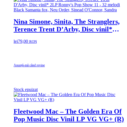
Nina Simone, Sinita, The Stranglers,
Terence Trent D’Arby, Disc vinil*
2LP Ronny’s Pop Show 11 – 32
lei
79,00
RON
melodi Black Samanta fox, Neu
Order, Sinead O’Connor, Sandra
Anunță-mă când revine
Stock epuizat
Fleetwood Mac – The Golden Era Of
Pop Music Disc Vinil LP VG VG+ (R)