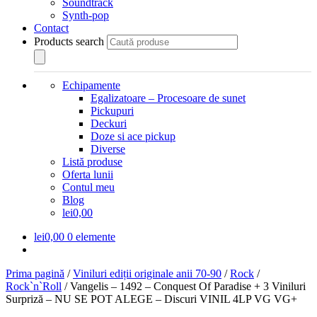
Soundtrack
Synth-pop
Contact
Products search
Echipamente
Egalizatoare – Procesoare de sunet
Pickupuri
Deckuri
Doze si ace pickup
Diverse
Listă produse
Oferta lunii
Contul meu
Blog
lei0,00
lei
0,00
0 elemente
Prima pagină
/
Viniluri ediții originale anii 70-90
/
Rock
/
Rock`n`Roll
/
Vangelis ‎– 1492 – Conquest Of Paradise + 3 Viniluri
Surpriză – NU SE POT ALEGE – Discuri VINIL 4LP VG VG+