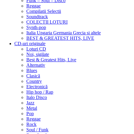
Funk – Soul – Disco
Reggae
Compilatii Selectii
Soundtrack
COLECTII LOTURI
Synth-pop
Italia Ungaria Germania Grecia si altele
BEST & GREATEST HITS, LIVE
CD-uri originale
Loturi CD
Noi, sigilate
Best & Greatest Hits, Live
Alternativ
Blues
Clasică
Country
Electronică
Hip hop / Rap
Italo Disco
Jazz
Metal
Pop
Reggae
Rock
Soul / Funk