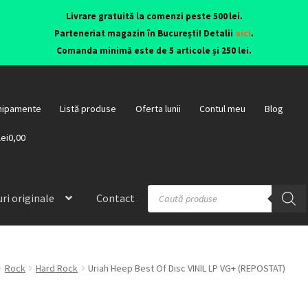
Livrare gratuită la comenzi peste 500 lei.
Parteneriat magazin în București! Detalii
aici
.
Comanda minimă este de 5 articole și 250 lei.
hipamente
Listă produse
Oferta lunii
Contul meu
Blog
lei0,00
ri originale
Contact
Rock
Hard Rock
Uriah Heep Best Of Disc VINIL LP VG+ (REPOSTAT)