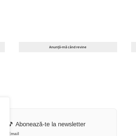
Anunță-mă când revine
🎵 Abonează-te la newsletter
Email