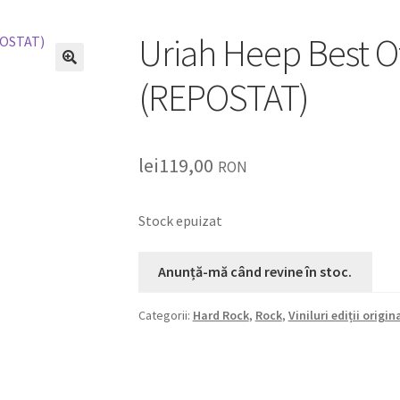
Uriah Heep Best Of
🔍
(REPOSTAT)
lei
119,00
RON
Stock epuizat
Categorii:
Hard Rock
,
Rock
,
Viniluri ediții origin