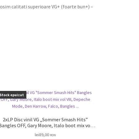
olosim calitati superioare VG+ (foarte bun+) –
Stock epuizat
2xLP Disc vinil VG „Sommer Smash Hits”
Bangles OFF, Gary Moore, Italo boot mix vol
II, Depeche Mode, Den Harrow, Falco, Bangles
lei
89,00
RON
…