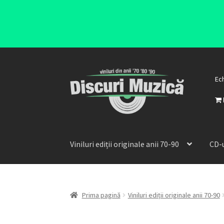
Ec
Viniluri ediții originale anii 70-90
CD-u
Prima pagină
Viniluri ediții originale anii 70-90