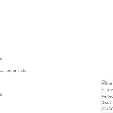
ro
.
iscul propriu-zis,
t :