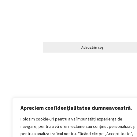
Adaugă în coș
Apreciem confidențialitatea dumneavoastră.
Politică de confidențialitate
Termeni si conditii
Folosim cookie-uri pentru a vă îmbunătăți experiența de
Politica de cookies
navigare, pentru a vă oferi reclame sau conținut personalizat și
Politica de livrare și retur
pentru a analiza traficul nostru. Făcând clic pe „Accept toate”,