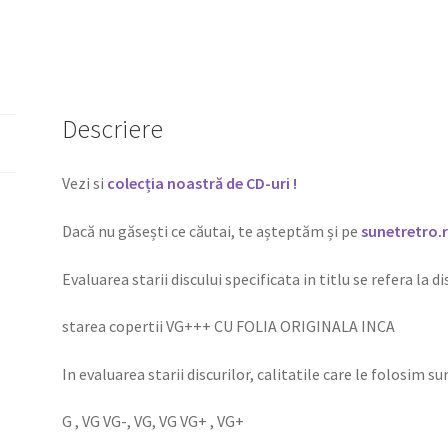
Descriere
Vezi si
colecția noastră de CD-uri !
Dacă nu găsești ce căutai, te așteptăm și pe
sunetretro.
Evaluarea starii discului specificata in titlu se refera la d
starea copertii VG+++ CU FOLIA ORIGINALA INCA
In evaluarea starii discurilor, calitatile care le folosim sun
G , VG VG-, VG, VG VG+ , VG+