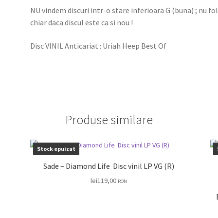
NU vindem discuri intr-o stare inferioara G (buna) ; nu f
chiar daca discul este ca si nou !
Disc VINIL Anticariat : Uriah Heep Best Of
Produse similare
Stock epuizat
Sade – Diamond Life Disc vinil LP VG (R)
lei
119,00
RON
VI