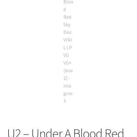
U2 ‎– Under A Blood Red