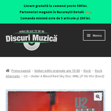
Livrare gratuită la comenzi peste 500 lei.
Parteneriat magazin în București! Detalii
aici
.
Comanda minimă este de 5 articole și 250 lei.
Meniu
Viniluri ediții originale anii 70-90
CD-uri originale
Prima pagină
Viniluri ediții originale anii 70-90
Rock
Rock
Alternativ
U2 ‎– Under A Blood Red Sky Disc VINIL LP VG VG+ (box2)
Contact
🔍