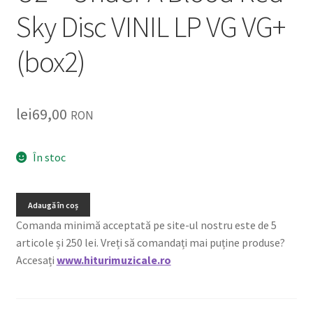
Sky Disc VINIL LP VG VG+
(box2)
lei
69,00
RON
În stoc
Adaugă în coș
Comanda minimă acceptată pe site-ul nostru este de 5
articole și 250 lei. Vreți să comandați mai puține produse?
Accesați
www.hiturimuzicale.ro