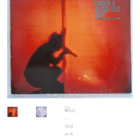
Echipamente
Listă produse
Oferta lunii
Contul meu
Blog
lei0,00