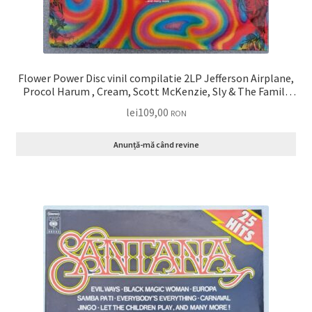
Flower Power Disc vinil compilatie 2LP Jefferson Airplane,
Procol Harum , Cream, Scott McKenzie, Sly & The Family
Stone, The Byrds, Joan Baez … VG+
lei
109,00
RON
Anunță-mă când revine