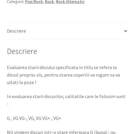
Categorii:
Pop/Rock
,
Rock
,
Rock Alternativ
Descriere
Descriere
Evaluarea starii discului specificata in titlu se refera la
discul propriu-zis, pentru starea copertii va rugam sa va
uitati la poze !
In evaluarea starii discurilor, calitatile care le folosim sunt
:
G , VG VG-, VG, VG VG+ , VG+
NU vindem discuri intr-o stare inferioara G (buna) ; nu