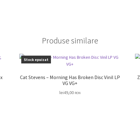
Produse similare
Stock epuizat
Cat Stevens – Morning Has Broken Disc Vinil LP
ZZ
VG VG+
lei
49,00
RON