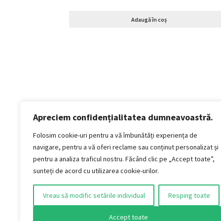
Adaugă în coș
Apreciem confidențialitatea dumneavoastră.
Politică de confidențialitate
Termeni si conditii
Folosim cookie-uri pentru a vă îmbunătăți experiența de
Politica de cookies
navigare, pentru a vă oferi reclame sau conținut personalizat și
Politica de livrare și retur
pentru a analiza traficul nostru. Făcând clic pe „Accept toate”,
Politica de plată
sunteți de acord cu utilizarea cookie-urilor.
Formular Retur
Vreau să modific setările individual
Resping toate
AUDIO VINTAGE S.R.L.
Jud. Timiș, Municipiul Timișoara, Strada Titan,
Accept toate