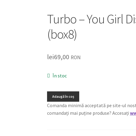
Turbo – You Girl D
(box8)
lei
69,00
RON
În stoc
Adaugă în coș
Comanda minimă acceptată pe site-ul nostru e
comandați mai puține produse? Accesați
ww