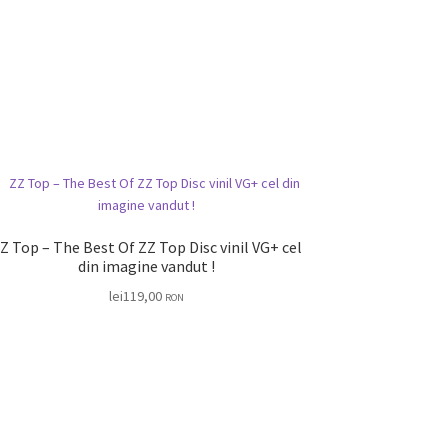
 Top – The Best Of ZZ Top Disc vinil VG+ cel
din imagine vandut !
lei
119,00
RON