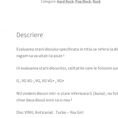
Categorii:
Hard Rock
,
Pop/Rock
,
Rock
Descriere
Evaluarea starii discului specificata in titlu se refera la d
rugam sa va uitati la poze !
In evaluarea starii discurilor, calitatile care le folosim sun
G , VG VG-, VG, VG VG+ , VG+
NU vindem discuri intr-o stare inferioara G (buna) ; nu f
chiar daca discul este ca si nou !
Disc VINIL Anticariat : Turbo – You Girl