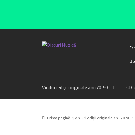
Ec
l
Viniluri ediții originale anii 70-90
CD-u
Prima pagină
Viniluri ediții originale anii 70-90