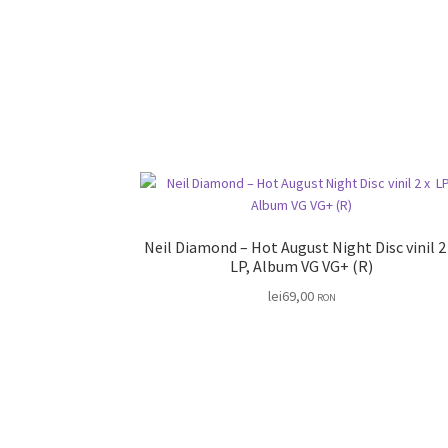
Neil Diamond – Hot August Night Disc vinil 2 x
LP, Album VG VG+ (R)
lei
69,00
RON