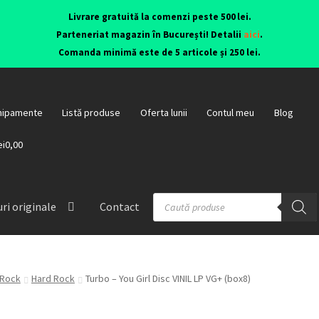
Livrare gratuită la comenzi peste 500 lei.
Parteneriat magazin în București! Detalii
aici
.
Comanda minimă este de 5 articole și 250 lei.
hipamente
Listă produse
Oferta lunii
Contul meu
Blog
ei0,00
ri originale
Contact
Rock
Hard Rock
Turbo – You Girl Disc VINIL LP VG+ (box8)