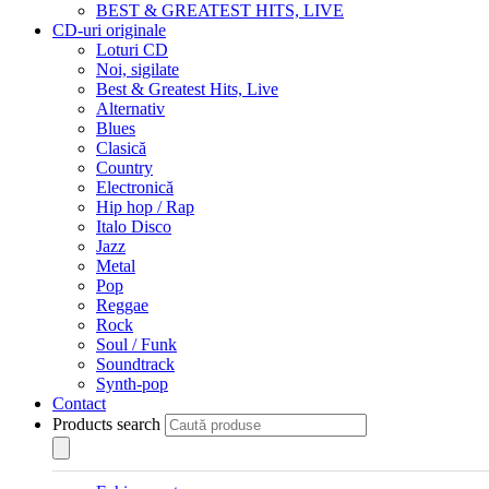
BEST & GREATEST HITS, LIVE
CD-uri originale
Loturi CD
Noi, sigilate
Best & Greatest Hits, Live
Alternativ
Blues
Clasică
Country
Electronică
Hip hop / Rap
Italo Disco
Jazz
Metal
Pop
Reggae
Rock
Soul / Funk
Soundtrack
Synth-pop
Contact
Products search