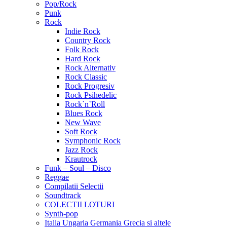
Pop/Rock
Punk
Rock
Indie Rock
Country Rock
Folk Rock
Hard Rock
Rock Alternativ
Rock Classic
Rock Progresiv
Rock Psihedelic
Rock`n`Roll
Blues Rock
New Wave
Soft Rock
Symphonic Rock
Jazz Rock
Krautrock
Funk – Soul – Disco
Reggae
Compilatii Selectii
Soundtrack
COLECTII LOTURI
Synth-pop
Italia Ungaria Germania Grecia si altele