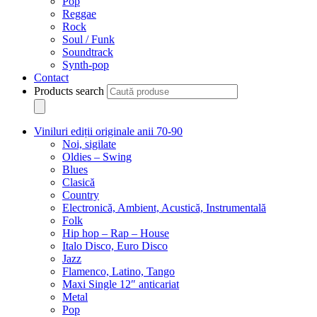
Pop
Reggae
Rock
Soul / Funk
Soundtrack
Synth-pop
Contact
Products search
Viniluri ediții originale anii 70-90
Noi, sigilate
Oldies – Swing
Blues
Clasică
Country
Electronică, Ambient, Acustică, Instrumentală
Folk
Hip hop – Rap – House
Italo Disco, Euro Disco
Jazz
Flamenco, Latino, Tango
Maxi Single 12″ anticariat
Metal
Pop