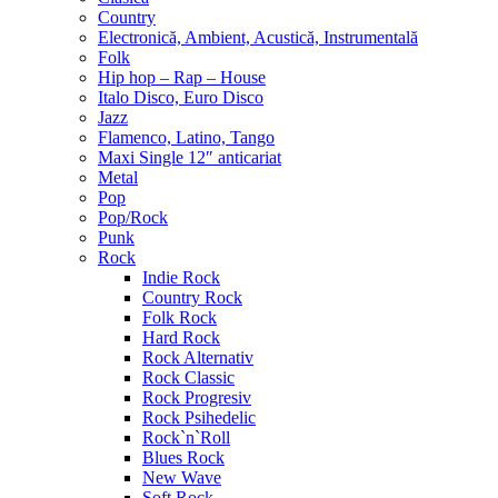
Country
Electronică, Ambient, Acustică, Instrumentală
Folk
Hip hop – Rap – House
Italo Disco, Euro Disco
Jazz
Flamenco, Latino, Tango
Maxi Single 12″ anticariat
Metal
Pop
Pop/Rock
Punk
Rock
Indie Rock
Country Rock
Folk Rock
Hard Rock
Rock Alternativ
Rock Classic
Rock Progresiv
Rock Psihedelic
Rock`n`Roll
Blues Rock
New Wave
Soft Rock