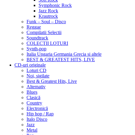
Symphonic Rock
Jazz Rock
Krautrock
Funk – Soul – Disco
Reggae
Compilatii Selectii
Soundtrack
COLECTII LOTURI
Synth-pop
Italia Ungaria Germania Grecia si altele
BEST & GREATEST HITS, LIVE
CD-uri originale
Loturi CD
Noi, sigilate
Best & Greatest Hits, Live
Alternativ
Blues
Clasică
Country
Electronică
Hip hop / Rap
Italo Disco
Jazz
Metal