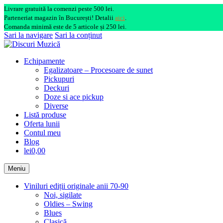
Livrare gratuită la comenzi peste 500 lei.
Parteneriat magazin în București! Detalii
aici
.
Comanda minimă este de 5 articole și 250 lei.
Sari la navigare
Sari la conținut
Echipamente
Egalizatoare – Procesoare de sunet
Pickupuri
Deckuri
Doze si ace pickup
Diverse
Listă produse
Oferta lunii
Contul meu
Blog
lei0,00
Meniu
Viniluri ediții originale anii 70-90
Noi, sigilate
Oldies – Swing
Blues
Clasică