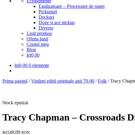
Echipamente
Egalizatoare – Procesoare de sunet
Pickupuri
Deckuri
Doze si ace pickup
Diverse
Listă produse
Oferta lunii
Contul meu
Blog
lei0,00
lei
0,00
0 elemente
Prima pagină
/
Viniluri ediții originale anii 70-90
/
Folk
/
Tracy Chapm
Stock epuizat
Tracy Chapman – Crossroads D
lei
149,00
RON