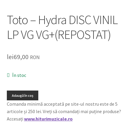
Listă produse
Toto – Hydra DISC VINIL
Oferta lunii
LP VG VG+(REPOSTAT)
Contul meu
Blog
lei
69,00
RON
lei0,00
În stoc
Adaugă în coș
Comanda minimă acceptată pe site-ul nostru este de 5
articole și 250 lei. Vreți să comandați mai puține produse?
Accesați
www.hiturimuzicale.ro