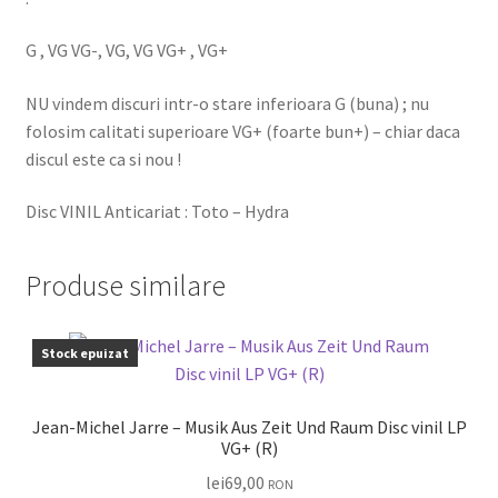
G , VG VG-, VG, VG VG+ , VG+
NU vindem discuri intr-o stare inferioara G (buna) ; nu
folosim calitati superioare VG+ (foarte bun+) – chiar daca
discul este ca si nou !
Disc VINIL Anticariat : Toto – Hydra
Produse similare
Stock epuizat
Jean-Michel Jarre – Musik Aus Zeit Und Raum Disc vinil LP
VG+ (R)
lei
69,00
RON