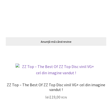
Anunță-mă când revine
ZZ Top – The Best Of ZZ Top Disc vinil VG+ cel din imagine
vandut !
lei
119,00
RON