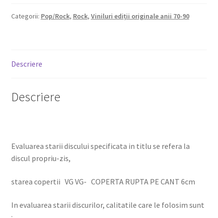
Categorii:
Pop/Rock
,
Rock
,
Viniluri ediții originale anii 70-90
Descriere
Descriere
Evaluarea starii discului specificata in titlu se refera la
discul propriu-zis,
starea copertii VG VG- COPERTA RUPTA PE CANT 6cm
In evaluarea starii discurilor, calitatile care le folosim sunt
: