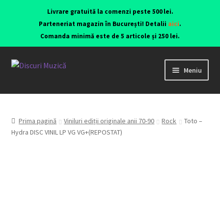
Livrare gratuită la comenzi peste 500 lei.
Parteneriat magazin în București! Detalii
aici
.
Comanda minimă este de 5 articole și 250 lei.
Meniu
Viniluri ediții originale anii 70-90
CD-uri originale
Prima pagină
Viniluri ediții originale anii 70-90
Rock
Toto –
Hydra DISC VINIL LP VG VG+(REPOSTAT)
Contact
Echipamente