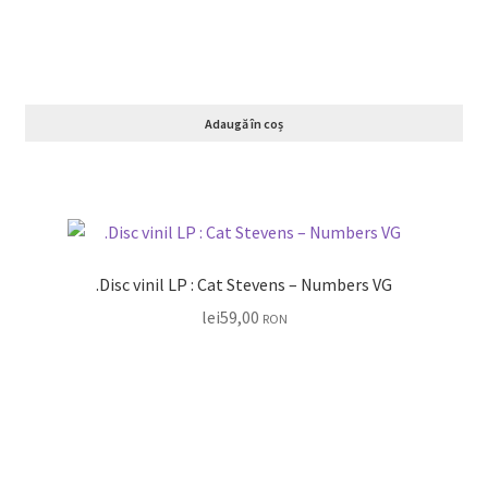
Adaugă în coș
.Disc vinil LP : Cat Stevens – Numbers VG
lei
59,00
RON