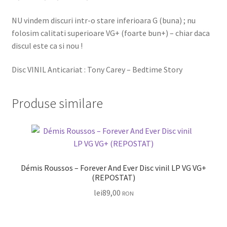
NU vindem discuri intr-o stare inferioara G (buna) ; nu
folosim calitati superioare VG+ (foarte bun+) – chiar daca
discul este ca si nou !
Disc VINIL Anticariat : Tony Carey – Bedtime Story
Produse similare
Démis Roussos – Forever And Ever Disc vinil LP VG VG+
(REPOSTAT)
lei
89,00
RON