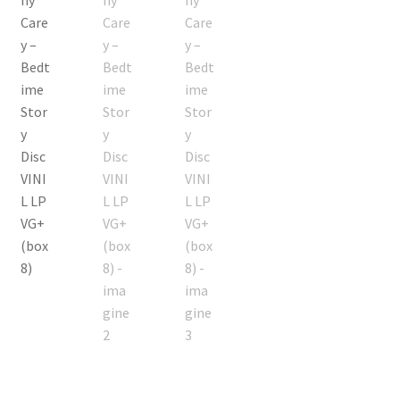
Echipamente
Listă produse
Oferta lunii
Contul meu
Blog
lei0,00