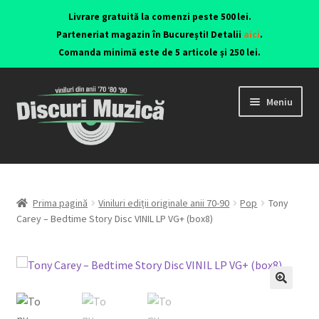
Livrare gratuită la comenzi peste 500 lei.
Parteneriat magazin în București! Detalii
aici
.
Comanda minimă este de 5 articole și 250 lei.
Meniu
Viniluri ediții originale anii 70-90
CD-uri originale
Prima pagină
Viniluri ediții originale anii 70-90
Pop
Tony
Carey – Bedtime Story Disc VINIL LP VG+ (box8)
Contact
🔍