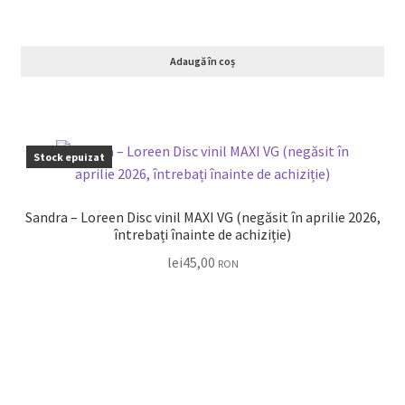
Adaugă în coș
Stock epuizat
Sandra ‎– Loreen Disc vinil MAXI VG (negăsit în aprilie 2026,
întrebați înainte de achiziție)
lei
45,00
RON