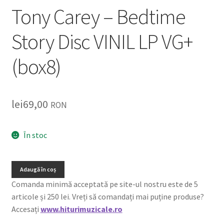
Tony Carey – Bedtime
Story Disc VINIL LP VG+
(box8)
lei
69,00
RON
În stoc
Adaugă în coș
Comanda minimă acceptată pe site-ul nostru este de 5
articole și 250 lei. Vreți să comandați mai puține produse?
Accesați
www.hiturimuzicale.ro