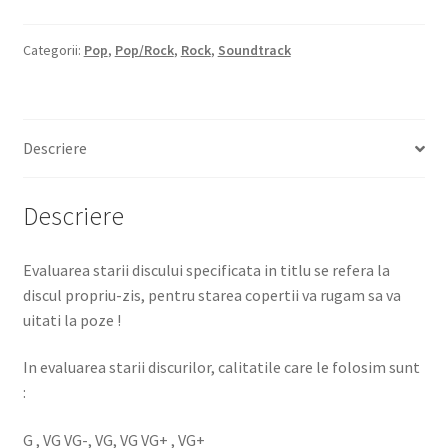
Categorii:
Pop
,
Pop/Rock
,
Rock
,
Soundtrack
Descriere
Descriere
Evaluarea starii discului specificata in titlu se refera la
discul propriu-zis, pentru starea copertii va rugam sa va
uitati la poze !
In evaluarea starii discurilor, calitatile care le folosim sunt
:
G , VG VG-, VG, VG VG+ , VG+