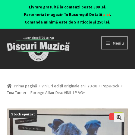
Livrare gratuită la comenzi peste 500 lei.
Parteneriat magazin în București! Detalii
aici
.
Comanda minimă este de 5 articole și 250 lei.
Meniu
Viniluri ediții originale anii 70-90
CD-uri originale
Prima pagină
Viniluri ediții originale anii 70-90
Pop/Rock
Tina Turner – Foreign Affair Disc VINIL LP VG+
Contact
Stock epuizat
-17%
🔍