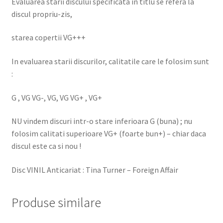
Evaluarea starii discului specificata in titlu se refera la
discul propriu-zis,
starea copertii VG+++
In evaluarea starii discurilor, calitatile care le folosim sunt
:
G , VG VG-, VG, VG VG+ , VG+
NU vindem discuri intr-o stare inferioara G (buna) ; nu
folosim calitati superioare VG+ (foarte bun+) – chiar daca
discul este ca si nou !
Disc VINIL Anticariat : Tina Turner – Foreign Affair
Produse similare