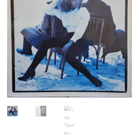
Echipamente
Listă produse
Oferta lunii
Contul meu
Blog
lei0,00