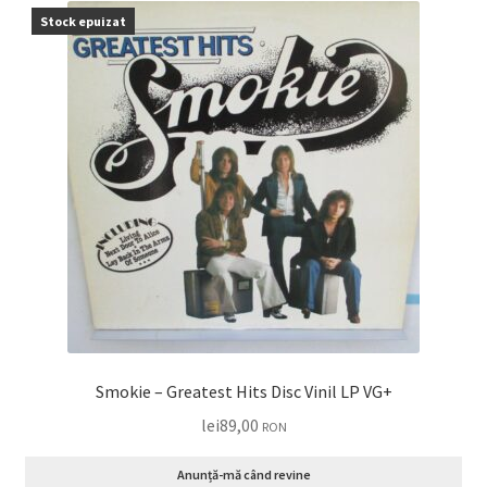
Stock epuizat
Smokie – Greatest Hits Disc Vinil LP VG+
lei
89,00
RON
Anunță-mă când revine