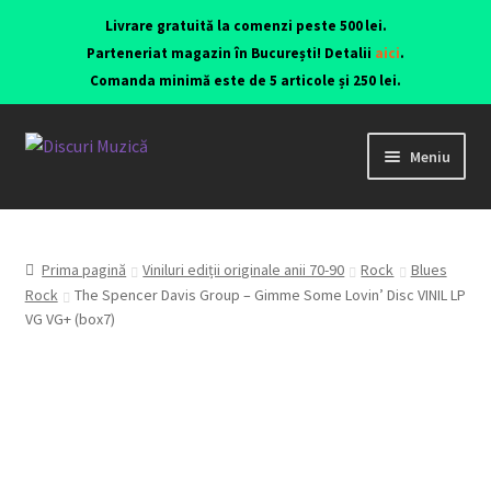
Livrare gratuită la comenzi peste 500 lei.
Parteneriat magazin în București! Detalii
aici
.
Comanda minimă este de 5 articole și 250 lei.
Meniu
Viniluri ediții originale anii 70-90
CD-uri originale
Prima pagină
Viniluri ediții originale anii 70-90
Rock
Blues
Rock
The Spencer Davis Group – Gimme Some Lovin’ Disc VINIL LP
VG VG+ (box7)
Contact
Echipamente