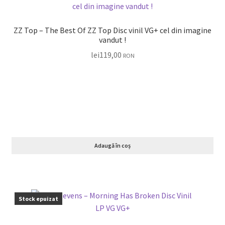
ZZ Top – The Best Of ZZ Top Disc vinil VG+ cel din imagine
vandut !
lei
119,00
RON
Adaugă în coș
Stock epuizat