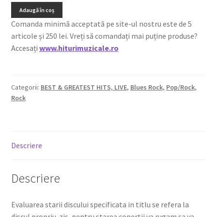
Adaugă în coș
Comanda minimă acceptată pe site-ul nostru este de 5
articole și 250 lei. Vreți să comandați mai puține produse?
Accesați
www.hiturimuzicale.ro
Categorii:
BEST & GREATEST HITS, LIVE
,
Blues Rock
,
Pop/Rock
,
Rock
Descriere
Descriere
Evaluarea starii discului specificata in titlu se refera la
discul propriu-zis, pentru starea copertii va rugam sa va