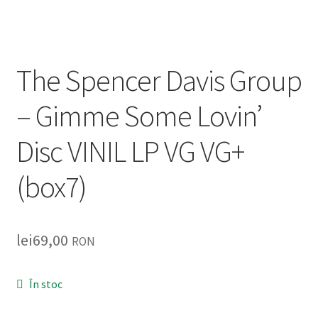
Listă produse
Oferta lunii
The Spencer Davis Group
Contul meu
– Gimme Some Lovin’
Blog
Disc VINIL LP VG VG+
lei0,00
(box7)
lei
69,00
RON
În stoc