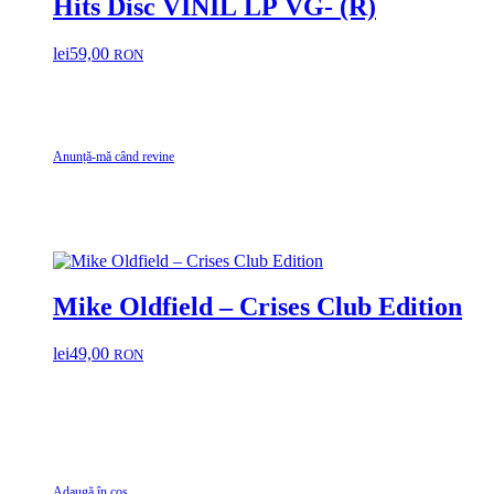
Hits Disc VINIL LP VG- (R)
lei
59,00
RON
Anunță-mă când revine
Mike Oldfield – Crises Club Edition
lei
49,00
RON
Adaugă în coș