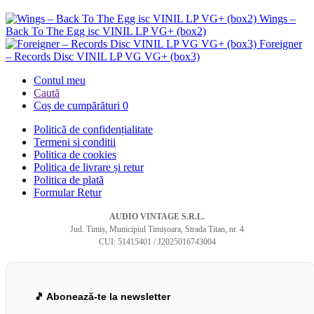
Wings –
Back To The Egg isc VINIL LP VG+ (box2)
Foreigner
– Records Disc VINIL LP VG VG+ (box3)
Contul meu
Caută
Coș de cumpărături
0
Politică de confidențialitate
Termeni si conditii
Politica de cookies
Politica de livrare și retur
Politica de plată
Formular Retur
AUDIO VINTAGE S.R.L.
Jud. Timiș, Municipiul Timișoara, Strada Titan, nr. 4
CUI: 51415401 / J2025016743004
🎵 Abonează-te la newsletter