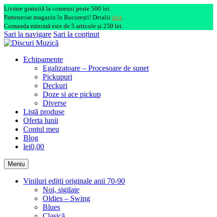
Livrare gratuită la comenzi peste 500 lei.
Parteneriat magazin în București! Detalii
aici
.
Comanda minimă este de 5 articole și 250 lei.
Sari la navigare
Sari la conținut
Echipamente
Egalizatoare – Procesoare de sunet
Pickupuri
Deckuri
Doze si ace pickup
Diverse
Listă produse
Oferta lunii
Contul meu
Blog
lei0,00
Meniu
Viniluri ediții originale anii 70-90
Noi, sigilate
Oldies – Swing
Blues
Clasică