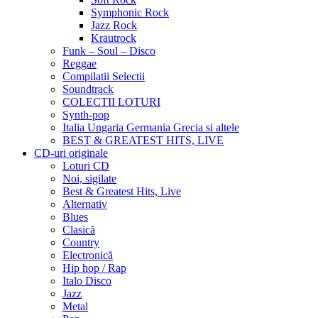
Symphonic Rock
Jazz Rock
Krautrock
Funk – Soul – Disco
Reggae
Compilatii Selectii
Soundtrack
COLECTII LOTURI
Synth-pop
Italia Ungaria Germania Grecia si altele
BEST & GREATEST HITS, LIVE
CD-uri originale
Loturi CD
Noi, sigilate
Best & Greatest Hits, Live
Alternativ
Blues
Clasică
Country
Electronică
Hip hop / Rap
Italo Disco
Jazz
Metal