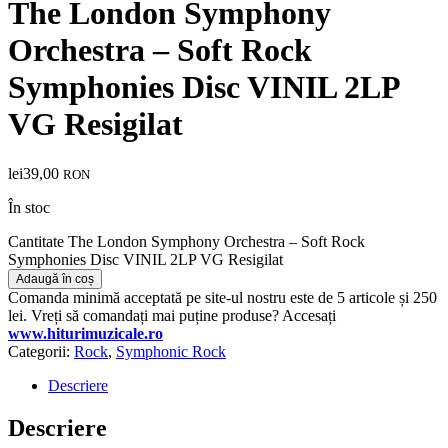
The London Symphony
Orchestra – Soft Rock
Symphonies Disc VINIL 2LP
VG Resigilat
lei
39,00
RON
În stoc
Cantitate The London Symphony Orchestra – Soft Rock
Symphonies Disc VINIL 2LP VG Resigilat
Adaugă în coș
Comanda minimă acceptată pe site-ul nostru este de 5 articole și 250
lei. Vreți să comandați mai puține produse? Accesați
www.hiturimuzicale.ro
Categorii:
Rock
,
Symphonic Rock
Descriere
Descriere