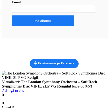
Email
👍 Urmărește-ne pe Facebook
Vizualizezi:
The London Symphony Orchestra – Soft Rock
Symphonies Disc VINIL 2LP VG Resigilat
lei
39,00
RON
Adaugă în coș
0
0
Coșul tău