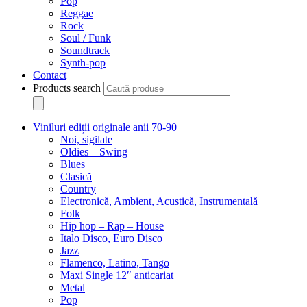
Pop
Reggae
Rock
Soul / Funk
Soundtrack
Synth-pop
Contact
Products search
Viniluri ediții originale anii 70-90
Noi, sigilate
Oldies – Swing
Blues
Clasică
Country
Electronică, Ambient, Acustică, Instrumentală
Folk
Hip hop – Rap – House
Italo Disco, Euro Disco
Jazz
Flamenco, Latino, Tango
Maxi Single 12″ anticariat
Metal
Pop