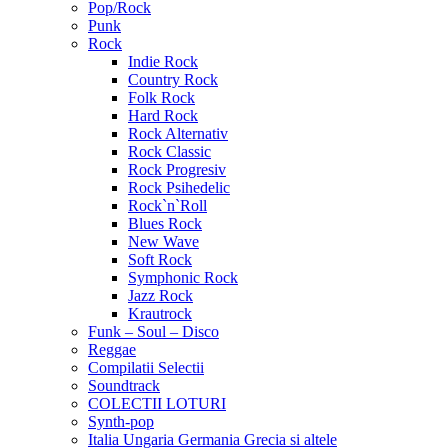
Pop/Rock
Punk
Rock
Indie Rock
Country Rock
Folk Rock
Hard Rock
Rock Alternativ
Rock Classic
Rock Progresiv
Rock Psihedelic
Rock`n`Roll
Blues Rock
New Wave
Soft Rock
Symphonic Rock
Jazz Rock
Krautrock
Funk – Soul – Disco
Reggae
Compilatii Selectii
Soundtrack
COLECTII LOTURI
Synth-pop
Italia Ungaria Germania Grecia si altele