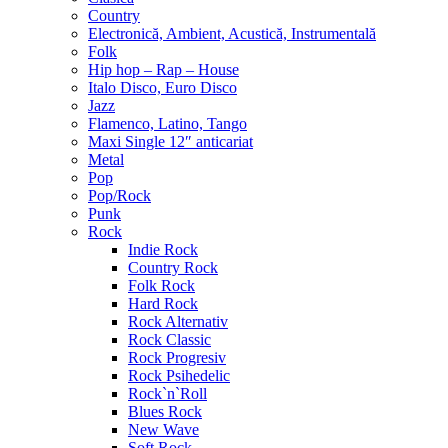
Country
Electronică, Ambient, Acustică, Instrumentală
Folk
Hip hop – Rap – House
Italo Disco, Euro Disco
Jazz
Flamenco, Latino, Tango
Maxi Single 12″ anticariat
Metal
Pop
Pop/Rock
Punk
Rock
Indie Rock
Country Rock
Folk Rock
Hard Rock
Rock Alternativ
Rock Classic
Rock Progresiv
Rock Psihedelic
Rock`n`Roll
Blues Rock
New Wave
Soft Rock