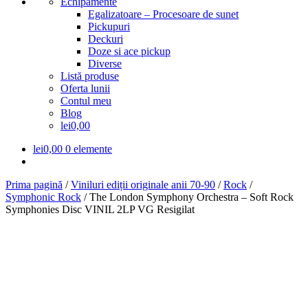
Echipamente
Egalizatoare – Procesoare de sunet
Pickupuri
Deckuri
Doze si ace pickup
Diverse
Listă produse
Oferta lunii
Contul meu
Blog
lei0,00
lei
0,00
0 elemente
Prima pagină
/
Viniluri ediții originale anii 70-90
/
Rock
/
Symphonic Rock
/
The London Symphony Orchestra – Soft Rock
Symphonies Disc VINIL 2LP VG Resigilat