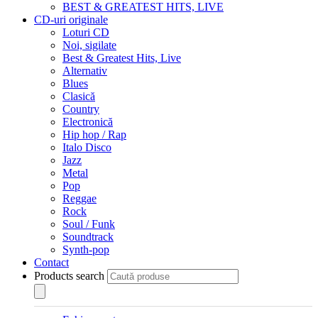
BEST & GREATEST HITS, LIVE
CD-uri originale
Loturi CD
Noi, sigilate
Best & Greatest Hits, Live
Alternativ
Blues
Clasică
Country
Electronică
Hip hop / Rap
Italo Disco
Jazz
Metal
Pop
Reggae
Rock
Soul / Funk
Soundtrack
Synth-pop
Contact
Products search