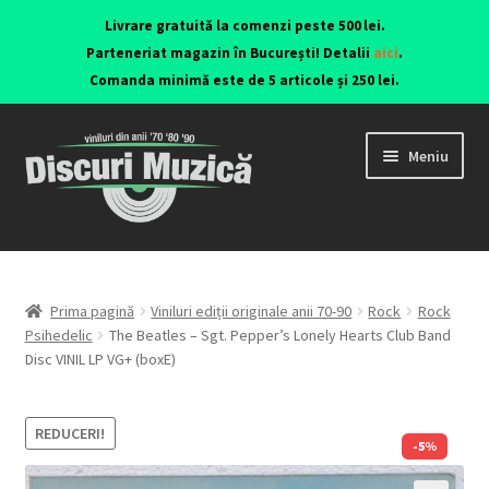
Livrare gratuită la comenzi peste 500 lei.
Parteneriat magazin în București! Detalii
aici
.
Comanda minimă este de 5 articole și 250 lei.
Meniu
Viniluri ediții originale anii 70-90
CD-uri originale
Prima pagină
Viniluri ediții originale anii 70-90
Rock
Rock
Psihedelic
The Beatles – Sgt. Pepper’s Lonely Hearts Club Band
Disc VINIL LP VG+ (boxE)
Contact
REDUCERI!
-5%