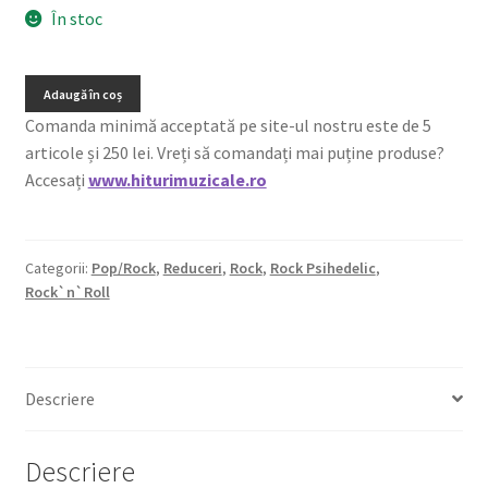
În stoc
Adaugă în coș
Comanda minimă acceptată pe site-ul nostru este de 5
articole și 250 lei. Vreți să comandați mai puține produse?
Accesați
www.hiturimuzicale.ro
Categorii:
Pop/Rock
,
Reduceri
,
Rock
,
Rock Psihedelic
,
Rock`n`Roll
Descriere
Descriere