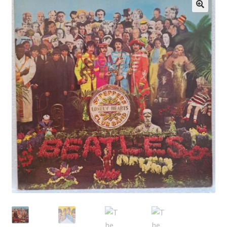
Echipamente
🔍
Listă produse
Oferta lunii
Contul meu
Blog
lei0,00