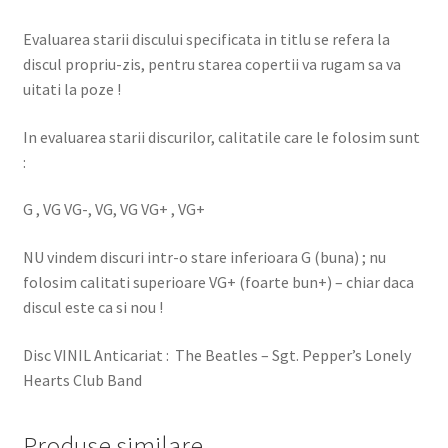
Evaluarea starii discului specificata in titlu se refera la
discul propriu-zis, pentru starea copertii va rugam sa va
uitati la poze !
In evaluarea starii discurilor, calitatile care le folosim sunt
:
G , VG VG-, VG, VG VG+ , VG+
NU vindem discuri intr-o stare inferioara G (buna) ; nu
folosim calitati superioare VG+ (foarte bun+) – chiar daca
discul este ca si nou !
Disc VINIL Anticariat : The Beatles – Sgt. Pepper’s Lonely
Hearts Club Band
Produse similare