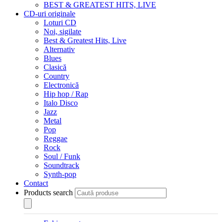
BEST & GREATEST HITS, LIVE
CD-uri originale
Loturi CD
Noi, sigilate
Best & Greatest Hits, Live
Alternativ
Blues
Clasică
Country
Electronică
Hip hop / Rap
Italo Disco
Jazz
Metal
Pop
Reggae
Rock
Soul / Funk
Soundtrack
Synth-pop
Contact
Products search