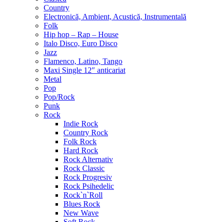
Country
Electronică, Ambient, Acustică, Instrumentală
Folk
Hip hop – Rap – House
Italo Disco, Euro Disco
Jazz
Flamenco, Latino, Tango
Maxi Single 12″ anticariat
Metal
Pop
Pop/Rock
Punk
Rock
Indie Rock
Country Rock
Folk Rock
Hard Rock
Rock Alternativ
Rock Classic
Rock Progresiv
Rock Psihedelic
Rock`n`Roll
Blues Rock
New Wave
Soft Rock