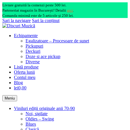
Livrare gratuită la comenzi peste 500 lei.
Parteneriat magazin în București! Detalii
aici
.
Comanda minimă este de 5 articole și 250 lei.
Sari la navigare
Sari la conținut
Echipamente
Egalizatoare – Procesoare de sunet
Pickupuri
Deckuri
Doze si ace pickup
Diverse
Listă produse
Oferta lunii
Contul meu
Blog
lei0,00
Meniu
Viniluri ediții originale anii 70-90
Noi, sigilate
Oldies – Swing
Blues
Clasică