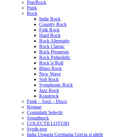
Pop/Rock
Punk
Rock
Indie Rock
Country Rock
Folk Rock
Hard Rock
Rock Alternativ
Rock Classic
Rock Progresiv
Rock Psihedelic
Rock`n`Roll
Blues Rock
New Wave
Soft Rock
Symphonic Rock
Jazz Rock
Krautrock
Funk – Soul – Disco
Reggae
Compilatii Selectii
Soundtrack
COLECTII LOTURI
Synth-pop
Italia Ungaria Germania Grecia si altele