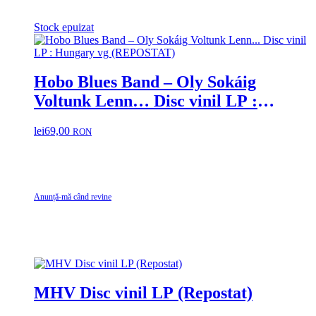
Stock epuizat
Hobo Blues Band – Oly Sokáig
Voltunk Lenn… Disc vinil LP :
Hungary vg (REPOSTAT)
lei
69,00
RON
Anunță-mă când revine
MHV Disc vinil LP (Repostat)