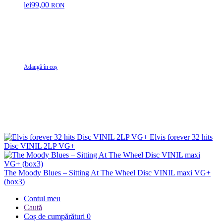
lei
99,00
RON
Adaugă în coș
Elvis forever 32 hits
Disc VINIL 2LP VG+
The Moody Blues – Sitting At The Wheel Disc VINIL maxi VG+
(box3)
Contul meu
Caută
Coș de cumpărături
0