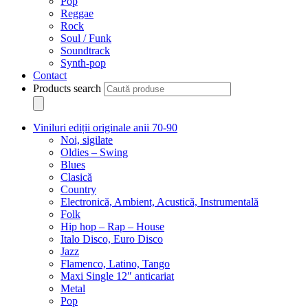
Pop
Reggae
Rock
Soul / Funk
Soundtrack
Synth-pop
Contact
Products search
Viniluri ediții originale anii 70-90
Noi, sigilate
Oldies – Swing
Blues
Clasică
Country
Electronică, Ambient, Acustică, Instrumentală
Folk
Hip hop – Rap – House
Italo Disco, Euro Disco
Jazz
Flamenco, Latino, Tango
Maxi Single 12″ anticariat
Metal
Pop