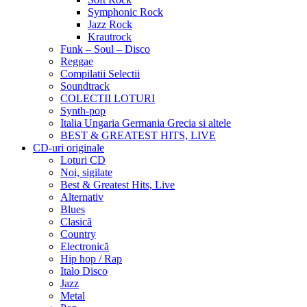
Symphonic Rock
Jazz Rock
Krautrock
Funk – Soul – Disco
Reggae
Compilatii Selectii
Soundtrack
COLECTII LOTURI
Synth-pop
Italia Ungaria Germania Grecia si altele
BEST & GREATEST HITS, LIVE
CD-uri originale
Loturi CD
Noi, sigilate
Best & Greatest Hits, Live
Alternativ
Blues
Clasică
Country
Electronică
Hip hop / Rap
Italo Disco
Jazz
Metal