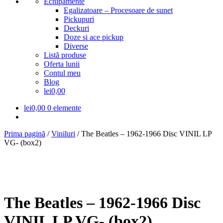
Echipamente
Egalizatoare – Procesoare de sunet
Pickupuri
Deckuri
Doze si ace pickup
Diverse
Listă produse
Oferta lunii
Contul meu
Blog
lei0,00
lei
0,00
0 elemente
Prima pagină
/
Viniluri
/
The Beatles – 1962-1966 Disc VINIL LP
VG- (box2)
The Beatles – 1962-1966 Disc
VINIL LP VG- (box2)