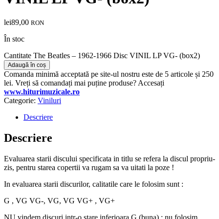
lei
89,00
RON
În stoc
Cantitate The Beatles – 1962-1966 Disc VINIL LP VG- (box2)
Adaugă în coș
Comanda minimă acceptată pe site-ul nostru este de 5 articole și 250
lei. Vreți să comandați mai puține produse? Accesați
www.hiturimuzicale.ro
Categorie:
Viniluri
Descriere
Descriere
Evaluarea starii discului specificata in titlu se refera la discul propriu-
zis, pentru starea copertii va rugam sa va uitati la poze !
In evaluarea starii discurilor, calitatile care le folosim sunt :
G , VG VG-, VG, VG VG+ , VG+
NU vindem discuri intr-o stare inferioara G (buna) ; nu folosim