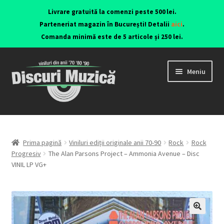
Livrare gratuită la comenzi peste 500 lei.
Parteneriat magazin în București! Detalii
aici
.
Comanda minimă este de 5 articole și 250 lei.
Meniu
Viniluri ediții originale anii 70-90
CD-uri originale
Prima pagină
Viniluri ediții originale anii 70-90
Rock
Rock
Progresiv
The Alan Parsons Project – Ammonia Avenue – Disc
VINIL LP VG+
Contact
🔍