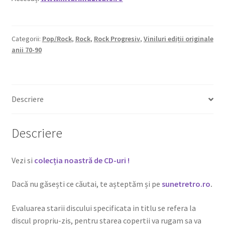
Categorii:
Pop/Rock
,
Rock
,
Rock Progresiv
,
Viniluri ediții originale
anii 70-90
Descriere
Descriere
Vezi si
colecția noastră de CD-uri !
Dacă nu găsești ce căutai, te așteptăm și pe
sunetretro.ro
.
Evaluarea starii discului specificata in titlu se refera la
discul propriu-zis, pentru starea copertii va rugam sa va