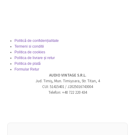
Politică de confidențialitate
Termeni si conditii
Politica de cookies
Politica de livrare și retur
Politica de plată
Formular Retur
AUDIO VINTAGE S.R.L.
Jud. Timiș, Mun. Timișoara, Str. Titan, 4
CUI: 51415401 / J2025016743004
Telefon: +40 722 220 434