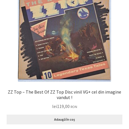
ZZ Top – The Best Of ZZ Top Disc vinil VG+ cel din imagine
vandut !
lei
119,00
RON
Adaugă în coș