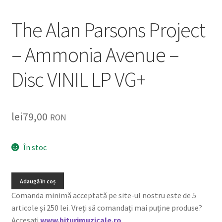
The Alan Parsons Project
– Ammonia Avenue –
Disc VINIL LP VG+
lei
79,00
RON
În stoc
Adaugă în coș
Comanda minimă acceptată pe site-ul nostru este de 5
articole și 250 lei. Vreți să comandați mai puține produse?
Accesați
www.hiturimuzicale.ro