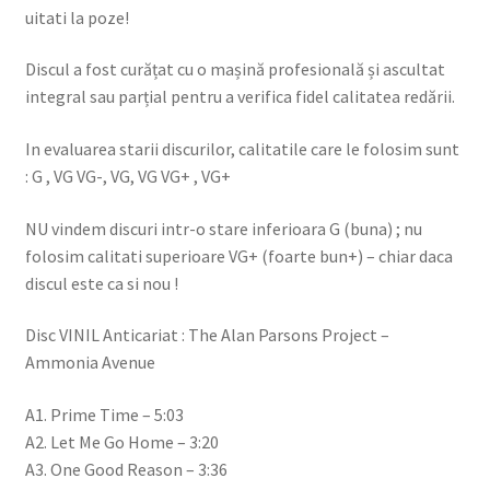
uitati la poze!
Discul a fost curățat cu o mașină profesională și ascultat
integral sau parțial pentru a verifica fidel calitatea redării.
In evaluarea starii discurilor, calitatile care le folosim sunt
: G , VG VG-, VG, VG VG+ , VG+
NU vindem discuri intr-o stare inferioara G (buna) ; nu
folosim calitati superioare VG+ (foarte bun+) – chiar daca
discul este ca si nou !
Disc VINIL Anticariat : The Alan Parsons Project –
Ammonia Avenue
A1. Prime Time – 5:03
A2. Let Me Go Home – 3:20
A3. One Good Reason – 3:36