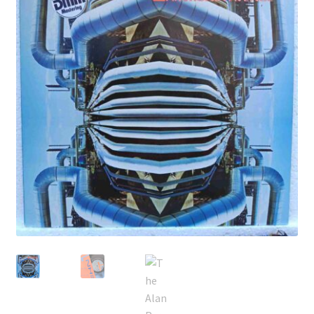
Echipamente
Listă produse
Oferta lunii
Contul meu
Blog
lei0,00