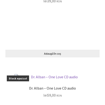
lei
39,00
RON
Adaugă în coș
Stock epuizat
Dr. Alban – One Love CD audio
lei
59,00
RON