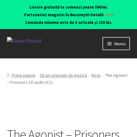
Livrare gratuită la comenzi peste 500 lei.
Parteneriat magazin în București! Detalii
aici
.
Comanda minimă este de 5 articole și 250 lei.
Meniu
Viniluri ediții originale anii 70-90
CD-uri originale
Prima pagină
CD-uri originale de muzică
Rock
The Agonist
– Prisoners CD audio (C1)
Contact
Echipamente
The Agonist – Prisoners