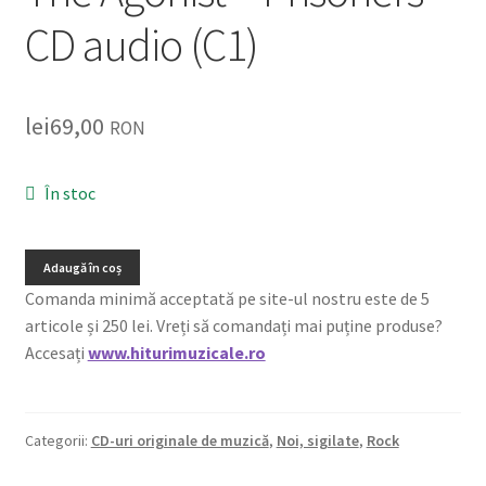
Listă produse
CD audio (C1)
Oferta lunii
lei
69,00
RON
Contul meu
Blog
În stoc
lei0,00
Adaugă în coș
Comanda minimă acceptată pe site-ul nostru este de 5
articole și 250 lei. Vreți să comandați mai puține produse?
Accesați
www.hiturimuzicale.ro
Categorii:
CD-uri originale de muzică
,
Noi, sigilate
,
Rock