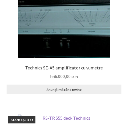
Technics SE-A5 amplificator cu vumetre
lei
6.000,00
RON
Anunță-mă când revine
Stock epuizat