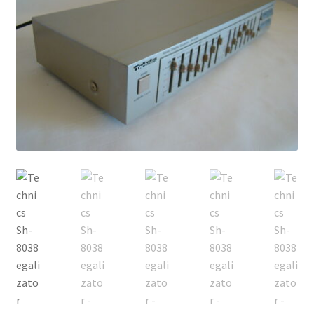
Echipamente
Listă produse
Oferta lunii
Contul meu
Blog
lei0,00