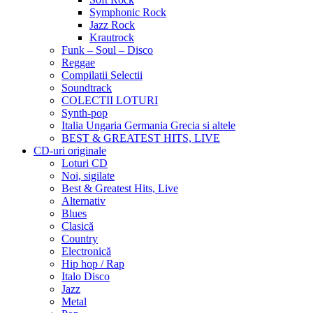
Symphonic Rock
Jazz Rock
Krautrock
Funk – Soul – Disco
Reggae
Compilatii Selectii
Soundtrack
COLECTII LOTURI
Synth-pop
Italia Ungaria Germania Grecia si altele
BEST & GREATEST HITS, LIVE
CD-uri originale
Loturi CD
Noi, sigilate
Best & Greatest Hits, Live
Alternativ
Blues
Clasică
Country
Electronică
Hip hop / Rap
Italo Disco
Jazz
Metal