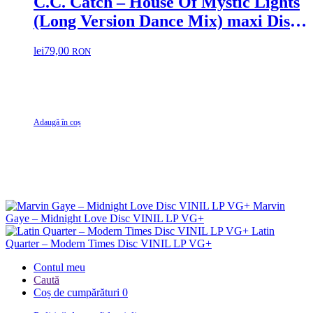
C.C. Catch – House Of Mystic Lights
(Long Version Dance Mix) maxi Disc
vinil (R)
lei
79,00
RON
Adaugă în coș
Marvin
Gaye – Midnight Love Disc VINIL LP VG+
Latin
Quarter – Modern Times Disc VINIL LP VG+
Contul meu
Caută
Coș de cumpărături
0