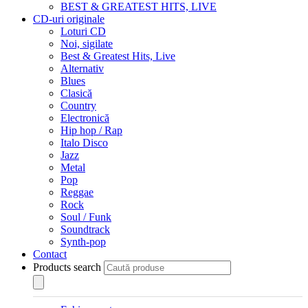
BEST & GREATEST HITS, LIVE
CD-uri originale
Loturi CD
Noi, sigilate
Best & Greatest Hits, Live
Alternativ
Blues
Clasică
Country
Electronică
Hip hop / Rap
Italo Disco
Jazz
Metal
Pop
Reggae
Rock
Soul / Funk
Soundtrack
Synth-pop
Contact
Products search