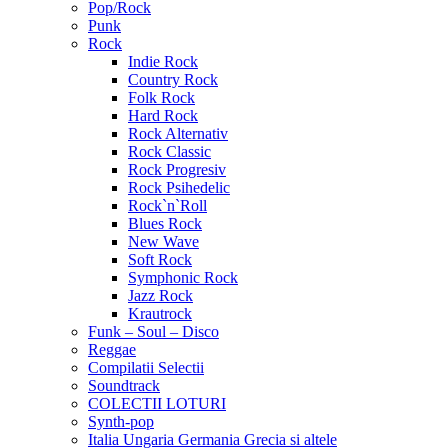
Pop/Rock
Punk
Rock
Indie Rock
Country Rock
Folk Rock
Hard Rock
Rock Alternativ
Rock Classic
Rock Progresiv
Rock Psihedelic
Rock`n`Roll
Blues Rock
New Wave
Soft Rock
Symphonic Rock
Jazz Rock
Krautrock
Funk – Soul – Disco
Reggae
Compilatii Selectii
Soundtrack
COLECTII LOTURI
Synth-pop
Italia Ungaria Germania Grecia si altele