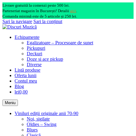
Livrare gratuită la comenzi peste 500 lei.
Parteneriat magazin în București! Detalii
aici
.
Comanda minimă este de 5 articole și 250 lei.
Sari la navigare
Sari la conținut
Echipamente
Egalizatoare – Procesoare de sunet
Pickupuri
Deckuri
Doze si ace pickup
Diverse
Listă produse
Oferta lunii
Contul meu
Blog
lei0,00
Meniu
Viniluri ediții originale anii 70-90
Noi, sigilate
Oldies – Swing
Blues
Clasică