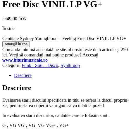
Free Disc VINIL LP VG+
lei
49,00
RON
În stoc
Cantitate Sydney Youngblood – Feeling Free Disc VINIL LP VG+
Adaugă în coș
Comanda minimă acceptată pe site-ul nostru este de 5 articole și 250
lei. Vreți să comandați mai puține produse? Accesați
www.hiturimuzicale.ro
Categorii:
Funk - Soul - Disco
,
Synth-pop
Descriere
Descriere
Evaluarea starii discului specificata in titlu se refera la discul propriu-
zis, pentru starea copertii va rugam sa va uitati la poze !
In evaluarea starii discurilor, calitatile care le folosim sunt :
G , VG VG-, VG, VG VG+ , VG+