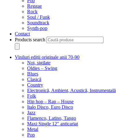
Pop
Reggae
Rock
Soul / Funk
Soundtrack
Synth-pop
Contact
Products search
Viniluri ediții originale anii 70-90
Noi, sigilate
Oldies – Swing
Blues
Clasică
Country
Electronică, Ambient, Acustică, Instrumentală
Folk
Hip hop – Rap – House
Italo Disco, Euro Disco
Jazz
Flamenco, Latino, Tango
Maxi Single 12″ anticariat
Metal
Pop