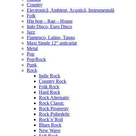
Country
Electronică, Ambient, Acustică, Instrumentală
Folk
Hip hop – Rap – House
Italo Disco, Euro Disco
Jazz
Flamenco, Latino, Tango
Maxi Single 12″ anticariat
Metal
Pop
Pop/Rock
Punk
Rock
Indie Rock
Country Rock
Folk Rock
Hard Rock
Rock Alternativ
Rock Classic
Rock Progresiv
Rock Psihedelic
Rock`n`Roll
Blues Rock
New Wave
Soft Rock