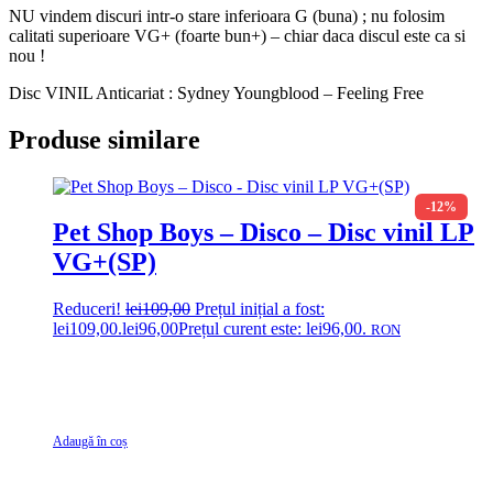
NU vindem discuri intr-o stare inferioara G (buna) ; nu folosim
calitati superioare VG+ (foarte bun+) – chiar daca discul este ca si
nou !
Disc VINIL Anticariat : Sydney Youngblood – Feeling Free
Produse similare
-12%
Pet Shop Boys – Disco – Disc vinil LP
VG+(SP)
Reduceri!
lei
109,00
Prețul inițial a fost:
lei109,00.
lei
96,00
Prețul curent este: lei96,00.
RON
Adaugă în coș