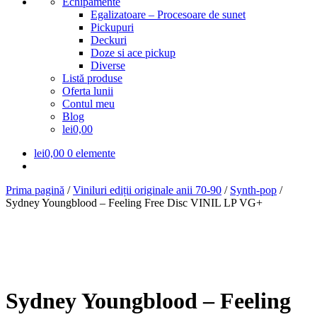
Echipamente
Egalizatoare – Procesoare de sunet
Pickupuri
Deckuri
Doze si ace pickup
Diverse
Listă produse
Oferta lunii
Contul meu
Blog
lei0,00
lei
0,00
0 elemente
Prima pagină
/
Viniluri ediții originale anii 70-90
/
Synth-pop
/
Sydney Youngblood – Feeling Free Disc VINIL LP VG+
Sydney Youngblood – Feeling