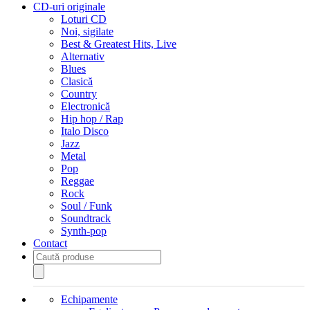
CD-uri originale
Loturi CD
Noi, sigilate
Best & Greatest Hits, Live
Alternativ
Blues
Clasică
Country
Electronică
Hip hop / Rap
Italo Disco
Jazz
Metal
Pop
Reggae
Rock
Soul / Funk
Soundtrack
Synth-pop
Contact
Products
search
Echipamente