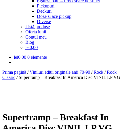
Egalizatoare – Procesoare de sunet
Pickupuri
Deckuri
Doze si ace pickup
Diverse
Listă produse
Oferta lunii
Contul meu
Blog
lei0,00
lei
0,00
0 elemente
Prima pagină
/
Viniluri ediții originale anii 70-90
/
Rock
/
Rock
Classic
/
Supertramp – Breakfast In America Disc VINIL LP VG
Supertramp – Breakfast In
America Disc VINIL LP VG