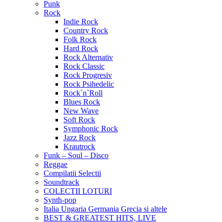
Punk
Rock
Indie Rock
Country Rock
Folk Rock
Hard Rock
Rock Alternativ
Rock Classic
Rock Progresiv
Rock Psihedelic
Rock`n`Roll
Blues Rock
New Wave
Soft Rock
Symphonic Rock
Jazz Rock
Krautrock
Funk – Soul – Disco
Reggae
Compilatii Selectii
Soundtrack
COLECTII LOTURI
Synth-pop
Italia Ungaria Germania Grecia si altele
BEST & GREATEST HITS, LIVE