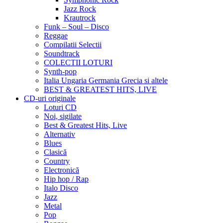
Jazz Rock
Krautrock
Funk – Soul – Disco
Reggae
Compilatii Selectii
Soundtrack
COLECTII LOTURI
Synth-pop
Italia Ungaria Germania Grecia si altele
BEST & GREATEST HITS, LIVE
CD-uri originale
Loturi CD
Noi, sigilate
Best & Greatest Hits, Live
Alternativ
Blues
Clasică
Country
Electronică
Hip hop / Rap
Italo Disco
Jazz
Metal
Pop