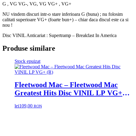
G , VG VG-, VG, VG VG+ , VG+
NU vindem discuri intr-o stare inferioara G (buna) ; nu folosim
calitati superioare VG+ (foarte bun+) – chiar daca discul este ca si
nou !
Disc VINIL Anticariat : Supertramp – Breakfast In America
Produse similare
Stock epuizat
Fleetwood Mac – Fleetwood Mac
Greatest Hits Disc VINIL LP VG+
(R)
lei
109,00
RON