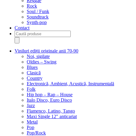
Reggae
Rock
Soul / Funk
Soundtrack
Synth-pop
Contact
Products
search
Viniluri ediții originale anii 70-90
Noi, sigilate
Oldies – Swing
Blues
Clasică
Country
Electronică, Ambient, Acustică, Instrumentală
Folk
Hip hop – Rap – House
Italo Disco, Euro Disco
Jazz
Flamenco, Latino, Tango
Maxi Single 12″ anticariat
Metal
Pop
Pop/Rock