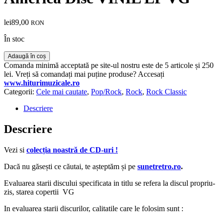
lei
89,00
RON
În stoc
Cantitate
Adaugă în coș
Supertramp
Comanda minimă acceptată pe site-ul nostru este de 5 articole și 250
–
lei. Vreți să comandați mai puține produse? Accesați
Breakfast
www.hiturimuzicale.ro
In
Categorii:
Cele mai cautate
,
Pop/Rock
,
Rock
,
Rock Classic
America
Disc
Descriere
VINIL
LP
Descriere
VG
Vezi si
colecția noastră de CD-uri !
Dacă nu găsești ce căutai, te așteptăm și pe
sunetretro.ro
.
Evaluarea starii discului specificata in titlu se refera la discul propriu-
zis, starea copertii VG
In evaluarea starii discurilor, calitatile care le folosim sunt :