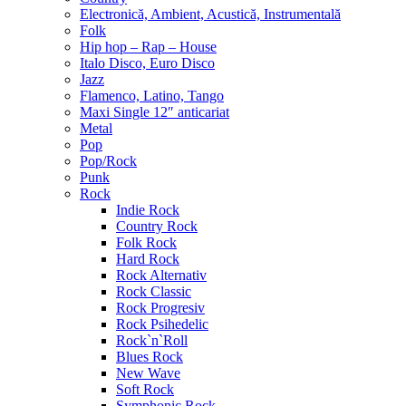
Electronică, Ambient, Acustică, Instrumentală
Folk
Hip hop – Rap – House
Italo Disco, Euro Disco
Jazz
Flamenco, Latino, Tango
Maxi Single 12″ anticariat
Metal
Pop
Pop/Rock
Punk
Rock
Indie Rock
Country Rock
Folk Rock
Hard Rock
Rock Alternativ
Rock Classic
Rock Progresiv
Rock Psihedelic
Rock`n`Roll
Blues Rock
New Wave
Soft Rock
Symphonic Rock