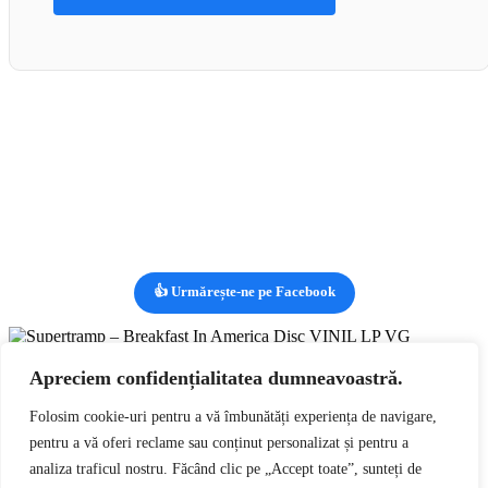
👍 Urmărește-ne pe Facebook
Vizualizezi:
Supertramp – Breakfast In America Disc VINIL LP
VG
lei
89,00
Apreciem confidențialitatea dumneavoastră.
RON
Adaugă în coș
0
Folosim cookie-uri pentru a vă îmbunătăți experiența de navigare,
pentru a vă oferi reclame sau conținut personalizat și pentru a
0
analiza traficul nostru. Făcând clic pe „Accept toate”, sunteți de
Coșul tău