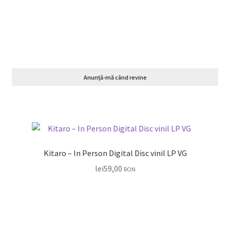
Anunță-mă când revine
Kitaro – In Person Digital Disc vinil LP VG
lei
59,00
RON