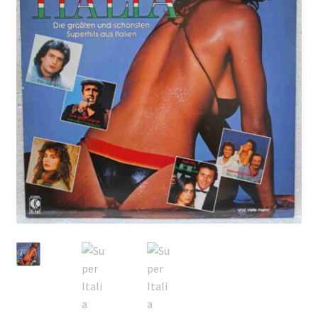
Echipamente
Listă produse
Oferta lunii
Contul meu
Blog
lei0,00