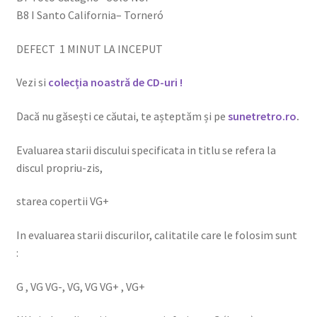
B8 I Santo California– Torneró
DEFECT 1 MINUT LA INCEPUT
Vezi si
colecția noastră de CD-uri !
Dacă nu găsești ce căutai, te așteptăm și pe
sunetretro.ro
.
Evaluarea starii discului specificata in titlu se refera la
discul propriu-zis,
starea copertii VG+
In evaluarea starii discurilor, calitatile care le folosim sunt
:
G , VG VG-, VG, VG VG+ , VG+