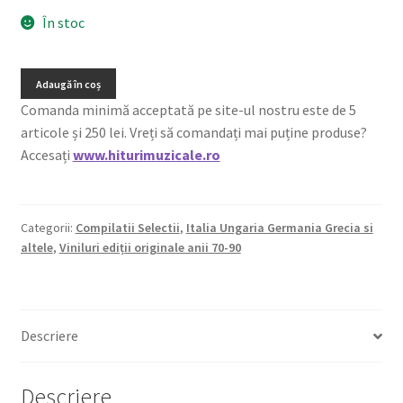
În stoc
Adaugă în coș
Comanda minimă acceptată pe site-ul nostru este de 5
articole și 250 lei. Vreți să comandați mai puține produse?
Accesați
www.hiturimuzicale.ro
Categorii:
Compilatii Selectii
,
Italia Ungaria Germania Grecia si
altele
,
Viniluri ediții originale anii 70-90
Descriere
Descriere