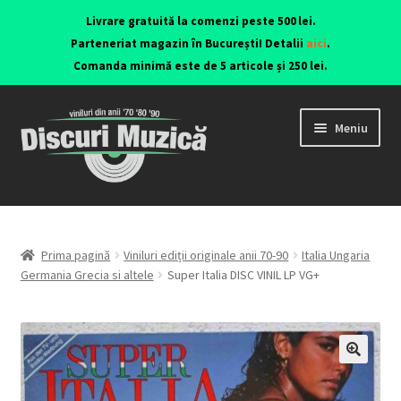
Livrare gratuită la comenzi peste 500 lei.
Parteneriat magazin în București! Detalii
aici
.
Comanda minimă este de 5 articole și 250 lei.
Meniu
Viniluri ediții originale anii 70-90
CD-uri originale
Prima pagină
Viniluri ediții originale anii 70-90
Italia Ungaria
Germania Grecia si altele
Super Italia DISC VINIL LP VG+
Contact
🔍