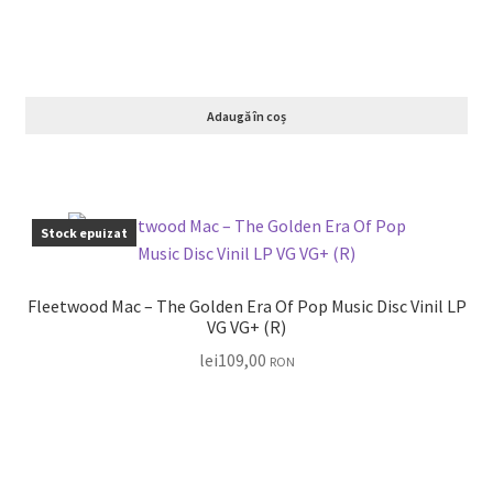
Adaugă în coș
Stock epuizat
Fleetwood Mac – The Golden Era Of Pop Music Disc Vinil LP
VG VG+ (R)
lei
109,00
RON