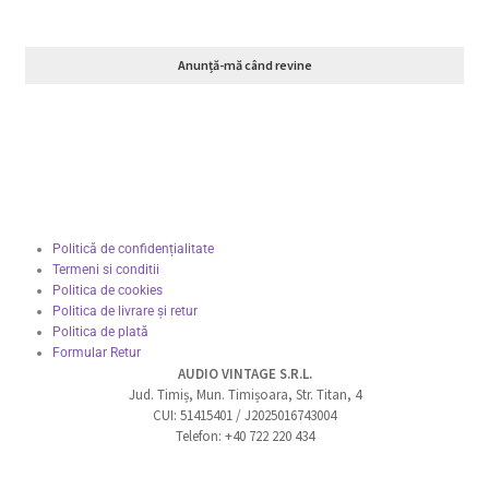
Anunță-mă când revine
Politică de confidențialitate
Termeni si conditii
Politica de cookies
Politica de livrare și retur
Politica de plată
Formular Retur
AUDIO VINTAGE S.R.L.
Jud. Timiș, Mun. Timișoara, Str. Titan, 4
CUI: 51415401 / J2025016743004
Telefon: +40 722 220 434