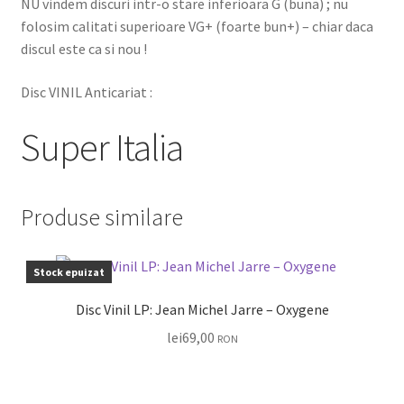
NU vindem discuri intr-o stare inferioara G (buna) ; nu
folosim calitati superioare VG+ (foarte bun+) – chiar daca
discul este ca si nou !
Disc VINIL Anticariat :
Super Italia
Produse similare
Stock epuizat
Disc Vinil LP: Jean Michel Jarre – Oxygene
lei
69,00
RON