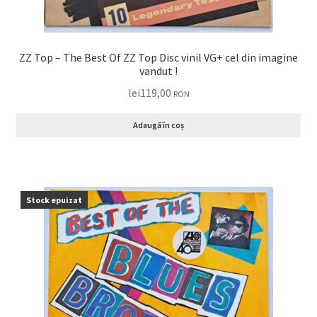
ZZ Top – The Best Of ZZ Top Disc vinil VG+ cel din imagine
vandut !
lei
119,00
RON
Adaugă în coș
Stock epuizat