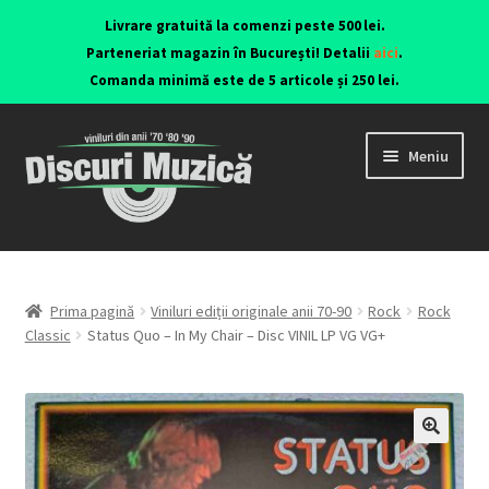
Livrare gratuită la comenzi peste 500 lei.
Parteneriat magazin în București! Detalii
aici
.
Comanda minimă este de 5 articole și 250 lei.
Meniu
Viniluri ediții originale anii 70-90
CD-uri originale
Prima pagină
Viniluri ediții originale anii 70-90
Rock
Rock
Classic
Status Quo – In My Chair – Disc VINIL LP VG VG+
Contact
🔍