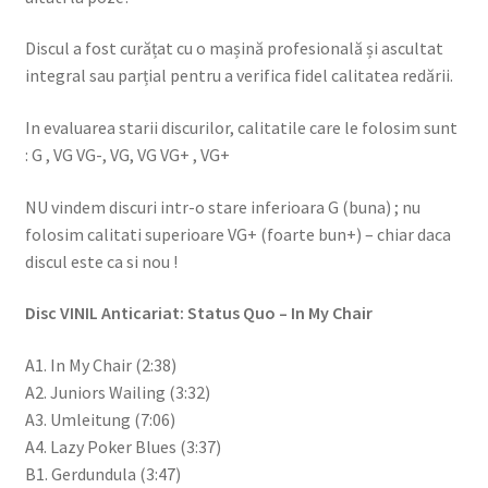
Discul a fost curățat cu o mașină profesională și ascultat
integral sau parțial pentru a verifica fidel calitatea redării.
In evaluarea starii discurilor, calitatile care le folosim sunt
: G , VG VG-, VG, VG VG+ , VG+
NU vindem discuri intr-o stare inferioara G (buna) ; nu
folosim calitati superioare VG+ (foarte bun+) – chiar daca
discul este ca si nou !
Disc VINIL Anticariat: Status Quo – In My Chair
A1. In My Chair (2:38)
A2. Juniors Wailing (3:32)
A3. Umleitung (7:06)
A4. Lazy Poker Blues (3:37)
B1. Gerdundula (3:47)