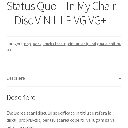
Status Quo – In My Chair
– Disc VINIL LP VG VG+
Categorii:
Pop
,
Rock
,
Rock Classic
,
Viniluri ediții originale anii 70-
90
Descriere
Descriere
Evaluarea starii discului specificata in titlu se refera la
discul propriu-zis, pentru starea copertii va rugam sa va
uitati la poze!