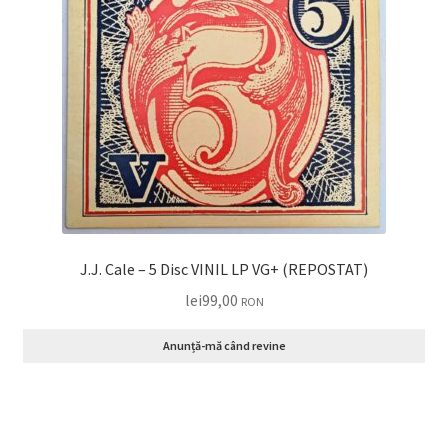
J.J. Cale – 5 Disc VINIL LP VG+ (REPOSTAT)
lei
99,00
RON
Anunță-mă când revine