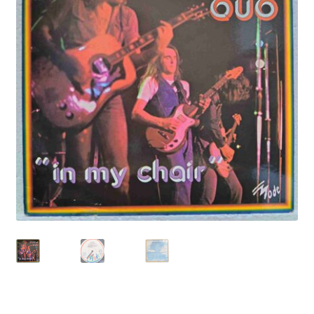
Echipamente
Listă produse
Oferta lunii
Contul meu
Blog
lei0,00