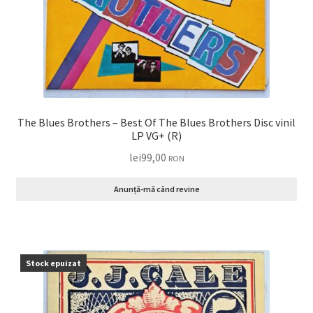
The Blues Brothers – Best Of The Blues Brothers Disc vinil
LP VG+ (R)
lei
99,00
RON
Anunță-mă când revine
Stock epuizat