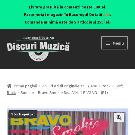
Livrare gratuită la comenzi peste 500 lei.
Parteneriat magazin în București! Detalii
aici
.
Comanda minimă este de 5 articole și 250 lei.
Meniu
Viniluri ediții originale anii 70-90
CD-uri originale
Prima pagină
Viniluri ediții originale anii 70-90
Rock
Soft
Rock
Smokie – Bravo Smokie Disc VINIL LP VG VG – (R1)
Contact
Stock epuizat
🔍