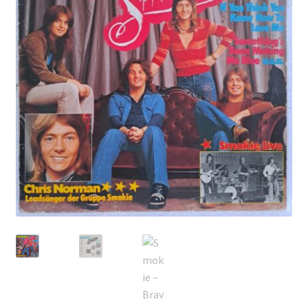
Echipamente
Listă produse
Oferta lunii
Contul meu
Blog
lei0,00