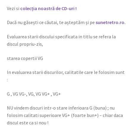
Vezi si
colecția noastră de CD-uri !
Dacă nu găsești ce căutai, te așteptăm și pe
sunetretro.ro
.
Evaluarea starii discului specificata in titlu se refera la
discul propriu-zis,
starea copertii VG
In evaluarea starii discurilor, calitatile care le folosim sunt
:
G , VG VG-, VG, VG VG+ , VG+
NU vindem discuri intr-o stare inferioara G (buna) ; nu
folosim calitati superioare VG+ (foarte bun+) – chiar daca
discul este ca si nou !