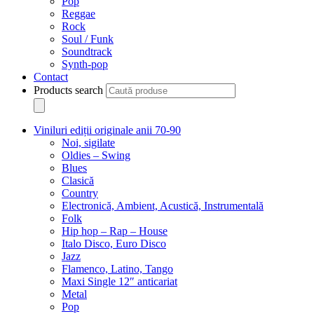
Pop
Reggae
Rock
Soul / Funk
Soundtrack
Synth-pop
Contact
Products search
Viniluri ediții originale anii 70-90
Noi, sigilate
Oldies – Swing
Blues
Clasică
Country
Electronică, Ambient, Acustică, Instrumentală
Folk
Hip hop – Rap – House
Italo Disco, Euro Disco
Jazz
Flamenco, Latino, Tango
Maxi Single 12″ anticariat
Metal
Pop