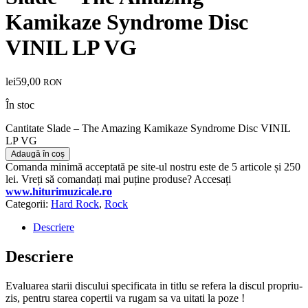
Kamikaze Syndrome Disc
VINIL LP VG
lei
59,00
RON
În stoc
Cantitate Slade – The Amazing Kamikaze Syndrome Disc VINIL
LP VG
Adaugă în coș
Comanda minimă acceptată pe site-ul nostru este de 5 articole și 250
lei. Vreți să comandați mai puține produse? Accesați
www.hiturimuzicale.ro
Categorii:
Hard Rock
,
Rock
Descriere
Descriere
Evaluarea starii discului specificata in titlu se refera la discul propriu-
zis, pentru starea copertii va rugam sa va uitati la poze !