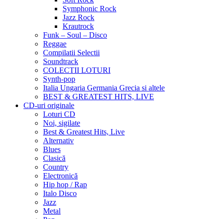
Symphonic Rock
Jazz Rock
Krautrock
Funk – Soul – Disco
Reggae
Compilatii Selectii
Soundtrack
COLECTII LOTURI
Synth-pop
Italia Ungaria Germania Grecia si altele
BEST & GREATEST HITS, LIVE
CD-uri originale
Loturi CD
Noi, sigilate
Best & Greatest Hits, Live
Alternativ
Blues
Clasică
Country
Electronică
Hip hop / Rap
Italo Disco
Jazz
Metal