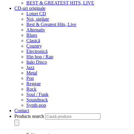
BEST & GREATEST HITS, LIVE
CD-uri originale
Loturi CD
Noi, sigilate
Best & Greatest Hits, Live
Alternativ
Blues
Clasică
Country
Electronică
Hip hop / Rap
Italo Disco
Jazz
Metal
Pop
Reggae
Rock
Soul / Funk
Soundtrack
Synth-pop
Contact
Products search