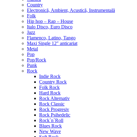
Country
Electronică, Ambient, Acustică, Instrumentală
Folk
Hip hop – Rap – House
Italo Disco, Euro Disco
Jazz
Flamenco, Latino, Tango
Maxi Single 12″ anticariat
Metal
Pop
Pop/Rock
Punk
Rock
Indie Rock
Country Rock
Folk Rock
Hard Rock
Rock Alternativ
Rock Classic
Rock Progresiv
Rock Psihedelic
Rock`n`Roll
Blues Rock
New Wave
Soft Rock