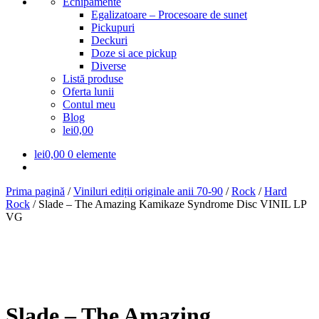
Echipamente
Egalizatoare – Procesoare de sunet
Pickupuri
Deckuri
Doze si ace pickup
Diverse
Listă produse
Oferta lunii
Contul meu
Blog
lei0,00
lei
0,00
0 elemente
Prima pagină
/
Viniluri ediții originale anii 70-90
/
Rock
/
Hard
Rock
/
Slade – The Amazing Kamikaze Syndrome Disc VINIL LP
VG
Slade – The Amazing