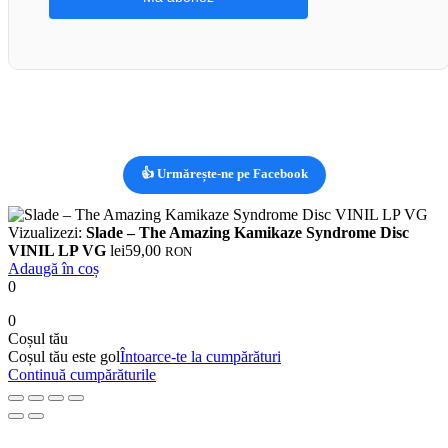
👍 Urmărește-ne pe Facebook
Vizualizezi:
Slade – The Amazing Kamikaze Syndrome Disc
VINIL LP VG
lei
59,00
RON
Adaugă în coș
0
0
Coșul tău
Coșul tău este gol
Întoarce-te la cumpărături
Continuă cumpărăturile