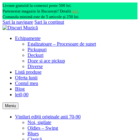
Livrare gratuită la comenzi peste 500 lei.
Parteneriat magazin în București! Detalii
aici
.
Comanda minimă este de 5 articole și 250 lei.
Sari la navigare
Sari la conținut
Echipamente
Egalizatoare – Procesoare de sunet
Pickupuri
Deckuri
Doze si ace pickup
Diverse
Listă produse
Oferta lunii
Contul meu
Blog
lei0,00
Meniu
Viniluri ediții originale anii 70-90
Noi, sigilate
Oldies – Swing
Blues
Clasică