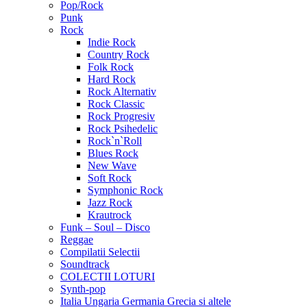
Pop/Rock
Punk
Rock
Indie Rock
Country Rock
Folk Rock
Hard Rock
Rock Alternativ
Rock Classic
Rock Progresiv
Rock Psihedelic
Rock`n`Roll
Blues Rock
New Wave
Soft Rock
Symphonic Rock
Jazz Rock
Krautrock
Funk – Soul – Disco
Reggae
Compilatii Selectii
Soundtrack
COLECTII LOTURI
Synth-pop
Italia Ungaria Germania Grecia si altele