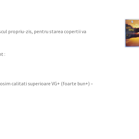
iscul propriu-zis, pentru starea copertii va
t :
olosim calitati superioare VG+ (foarte bun+) –