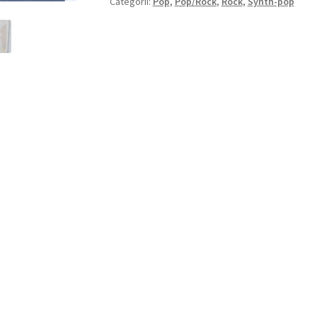
Categorii:
Pop
,
Pop/Rock
,
Rock
,
Synth-pop