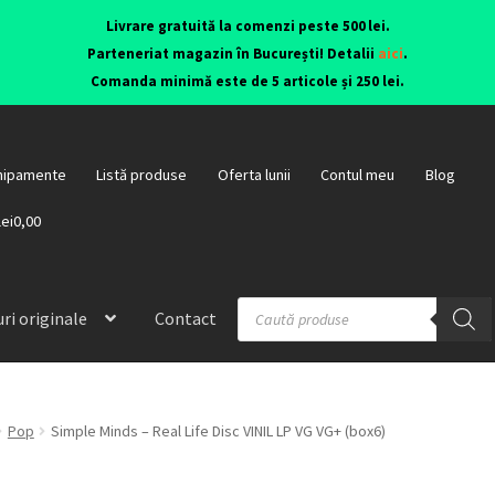
Livrare gratuită la comenzi peste 500 lei.
Parteneriat magazin în București! Detalii
aici
.
Comanda minimă este de 5 articole și 250 lei.
hipamente
Listă produse
Oferta lunii
Contul meu
Blog
lei0,00
ri originale
Contact
Pop
Simple Minds – Real Life Disc VINIL LP VG VG+ (box6)