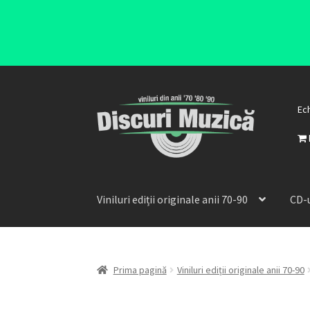
Ec
Viniluri ediții originale anii 70-90
CD-u
Prima pagină
Viniluri ediții originale anii 70-90