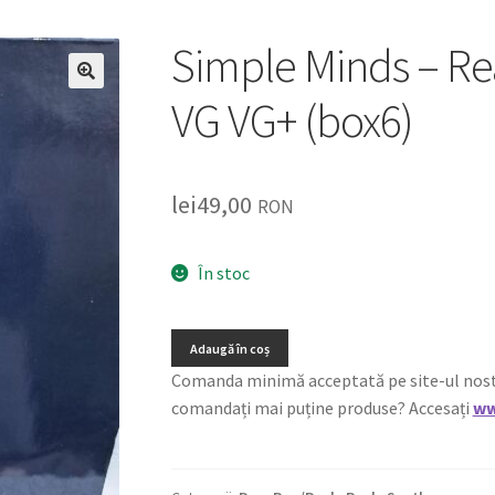
Simple Minds – Rea
🔍
VG VG+ (box6)
lei
49,00
RON
În stoc
Adaugă în coș
Comanda minimă acceptată pe site-ul nostru e
comandați mai puține produse? Accesați
ww