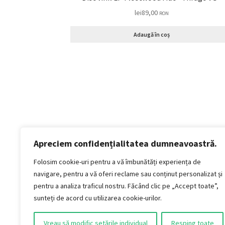
lei
89,00
RON
Adaugă în coș
Apreciem confidențialitatea dumneavoastră.
Politică de confidențialitate
Termeni si conditii
Folosim cookie-uri pentru a vă îmbunătăți experiența de
Politica de cookies
navigare, pentru a vă oferi reclame sau conținut personalizat și
Politica de livrare și retur
pentru a analiza traficul nostru. Făcând clic pe „Accept toate”,
Politica de plată
sunteți de acord cu utilizarea cookie-urilor.
Formular Retur
Vreau să modific setările individual
Resping toate