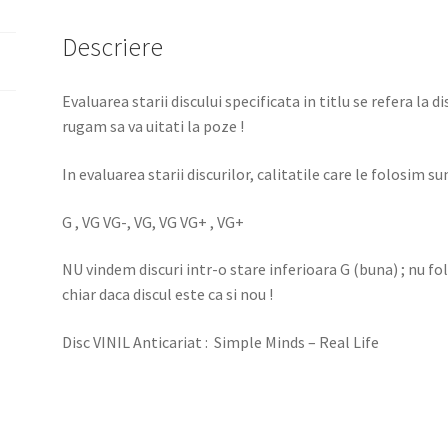
Descriere
Evaluarea starii discului specificata in titlu se refera la d
rugam sa va uitati la poze !
In evaluarea starii discurilor, calitatile care le folosim sun
G , VG VG-, VG, VG VG+ , VG+
NU vindem discuri intr-o stare inferioara G (buna) ; nu f
chiar daca discul este ca si nou !
Disc VINIL Anticariat : Simple Minds – Real Life