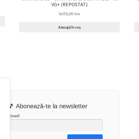
VG+ (REPOSTAT)
lei
59,00
RON
Adaugă în coș
🎵 Abonează-te la newsletter
Email