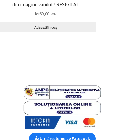
din imagine vandut ! RESIGILAT
lei
69,00
RON
Adaugă în coș
👍 Urmărește-ne pe Facebook