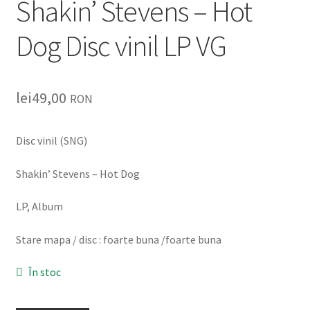
Shakin’ Stevens – Hot
Listă produse
Dog Disc vinil LP VG
Oferta lunii
Contul meu
lei
49,00
RON
Blog
Disc vinil (SNG)
lei0,00
Shakin’ Stevens – Hot Dog
LP, Album
Stare mapa / disc : foarte buna /foarte buna
În stoc