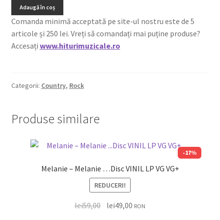
Adaugă în coș
Comanda minimă acceptată pe site-ul nostru este de 5
articole și 250 lei. Vreți să comandați mai puține produse?
Accesați
www.hiturimuzicale.ro
Categorii:
Country
,
Rock
Produse similare
-17%
Melanie – Melanie …Disc VINIL LP VG VG+
REDUCERI!
lei
59,00
lei
49,00
RON