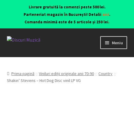
Livrare gratuită la comenzi peste 500 lei.
Parteneriat magazin în București! Detalii
aici
.
Comanda minimă este de 5 articole și 250 lei.
Meniu
Viniluri ediții originale anii 70-90
CD-uri originale
Prima pagină
Viniluri ediții originale anii 70-90
Country
Shakin’ Stevens – Hot Dog Disc vinil LP VG
Contact
Echipamente