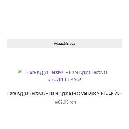
Adaugă în coș
Hare Kṛṣṇa Festival – Hare Kṛṣṇa Festival Disc VINIL LP VG+
lei
69,00
RON