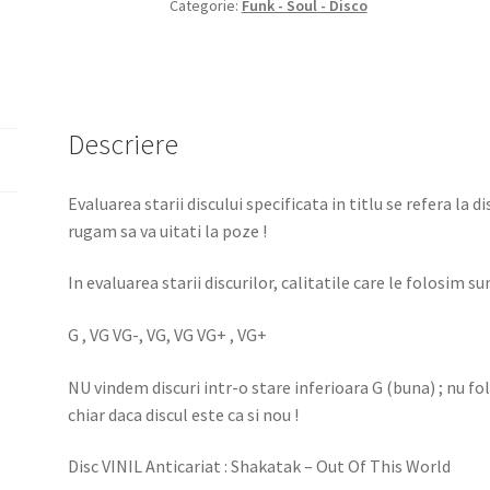
Categorie:
Funk - Soul - Disco
Descriere
Evaluarea starii discului specificata in titlu se refera la d
rugam sa va uitati la poze !
In evaluarea starii discurilor, calitatile care le folosim sun
G , VG VG-, VG, VG VG+ , VG+
NU vindem discuri intr-o stare inferioara G (buna) ; nu f
chiar daca discul este ca si nou !
Disc VINIL Anticariat : Shakatak – Out Of This World