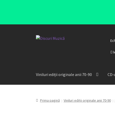
Ec
l
Viniluri ediții originale anii 70-90
CD-u
Prima pagină
Viniluri ediții originale anii 70-90