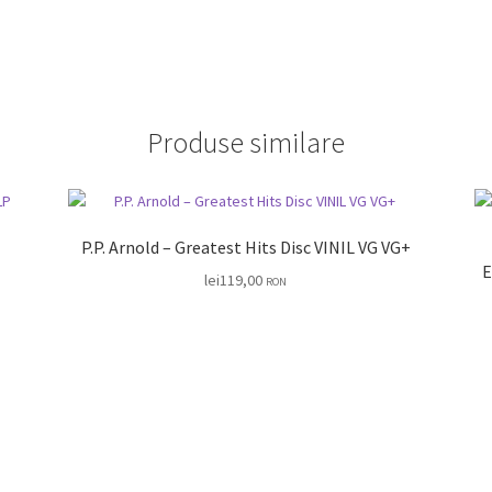
Produse similare
P.P. Arnold – Greatest Hits Disc VINIL VG VG+
E
lei
119,00
RON