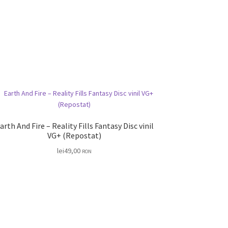
arth And Fire – Reality Fills Fantasy Disc vinil
VG+ (Repostat)
lei
49,00
RON