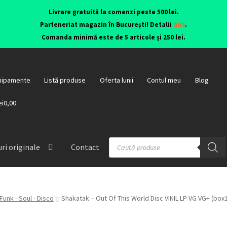
Livrare gratuită la comenzi peste 500 lei.
Parteneriat magazin în București! Detalii
aici
.
Comanda minimă este de 5 articole și 250 lei.
hipamente
Listă produse
Oferta lunii
Contul meu
Blog
ei0,00
ri originale
Contact
Funk - Soul - Disco
Shakatak – Out Of This World Disc VINIL LP VG VG+ (box