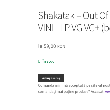
Shakatak – Out Of 
VINIL LP VG VG+ (b
lei
59,00
RON
În stoc
Adaugă în coș
Comanda minimă acceptată pe site-ul nostru e
comandați mai puține produse? Accesați
ww