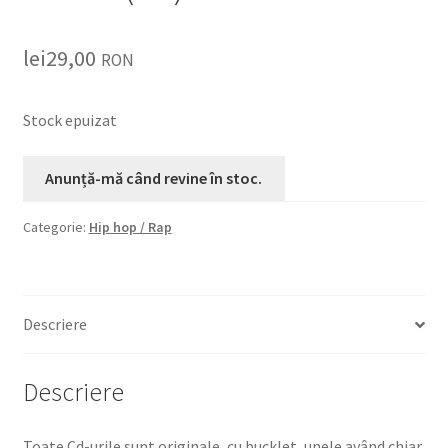
lei
29,00
RON
Stock epuizat
Categorie:
Hip hop / Rap
Descriere
Descriere
Toate Cd-urile sunt originale, cu bucklet, unele având chiar