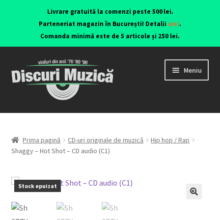
Livrare gratuită la comenzi peste 500 lei.
Parteneriat magazin în București! Detalii
aici
.
Comanda minimă este de 5 articole și 250 lei.
Meniu
Viniluri ediții originale anii 70-90
CD-uri originale
Prima pagină
CD-uri originale de muzică
Hip hop / Rap
Shaggy – Hot Shot – CD audio (C1)
Contact
Stock epuizat
🔍