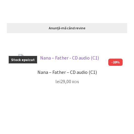
Anunță-mă când revine
Stock epuizat
-20%
Nana – Father – CD audio (C1)
lei
29,00
RON