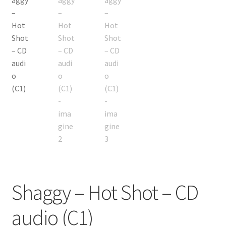
Echipamente
Listă produse
Oferta lunii
Contul meu
Blog
lei0,00
Shaggy – Hot Shot – CD
audio (C1)