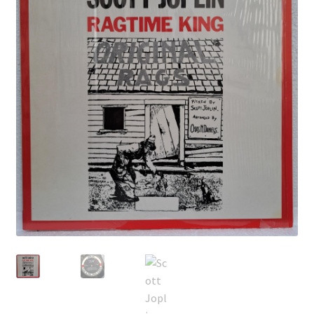
Echipamente
Listă produse
Oferta lunii
Contul meu
Blog
lei0,00