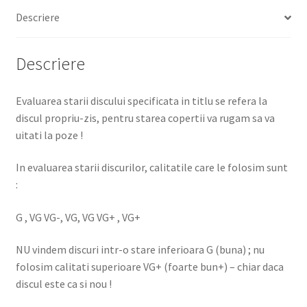
Descriere
Descriere
Evaluarea starii discului specificata in titlu se refera la
discul propriu-zis, pentru starea copertii va rugam sa va
uitati la poze !
In evaluarea starii discurilor, calitatile care le folosim sunt
:
G , VG VG-, VG, VG VG+ , VG+
NU vindem discuri intr-o stare inferioara G (buna) ; nu
folosim calitati superioare VG+ (foarte bun+) – chiar daca
discul este ca si nou !