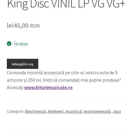
King Disc VINIL LP VG VG+
lei
45,00
RON
În stoc
Adaugă în coș
Comanda minimă acceptată pe site-ul nostru este de 5
articole și 250 lei. Vreți să comandați mai puține produse?
Accesați
www.hiturimuzicale.ro
Categorii:
Electronică, Ambient, Acustică, Instrumentală
,
Jazz