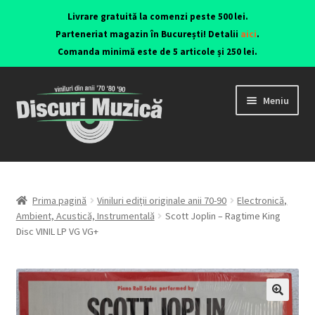
Livrare gratuită la comenzi peste 500 lei.
Parteneriat magazin în București! Detalii
aici
.
Comanda minimă este de 5 articole și 250 lei.
Meniu
Viniluri ediții originale anii 70-90
CD-uri originale
Prima pagină
Viniluri ediții originale anii 70-90
Electronică,
Ambient, Acustică, Instrumentală
Scott Joplin – Ragtime King
Disc VINIL LP VG VG+
Contact
🔍