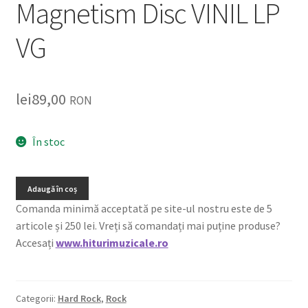
Magnetism Disc VINIL LP
VG
lei
89,00
RON
În stoc
Adaugă în coș
Comanda minimă acceptată pe site-ul nostru este de 5
articole și 250 lei. Vreți să comandați mai puține produse?
Accesați
www.hiturimuzicale.ro
Categorii:
Hard Rock
,
Rock