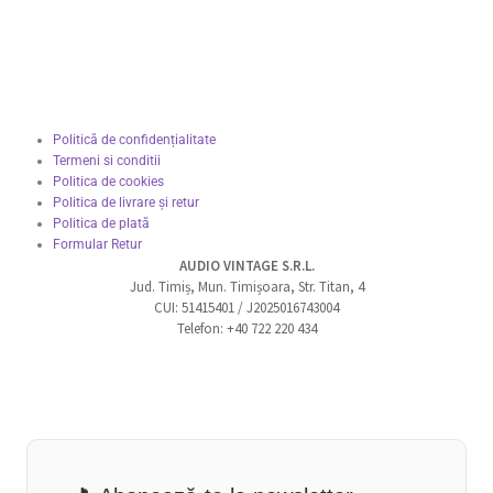
Politică de confidențialitate
Termeni si conditii
Politica de cookies
Politica de livrare și retur
Politica de plată
Formular Retur
AUDIO VINTAGE S.R.L.
Jud. Timiș, Mun. Timișoara, Str. Titan, 4
CUI: 51415401 / J2025016743004
Telefon: +40 722 220 434