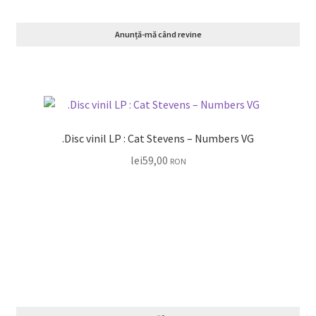
Anunță-mă când revine
.Disc vinil LP : Cat Stevens – Numbers VG
lei
59,00
RON