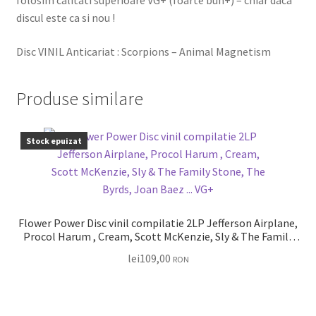
folosim calitati superioare VG+ (foarte bun+) – chiar daca
discul este ca si nou !
Disc VINIL Anticariat : Scorpions – Animal Magnetism
Produse similare
Stock epuizat
Flower Power Disc vinil compilatie 2LP Jefferson Airplane,
Procol Harum , Cream, Scott McKenzie, Sly & The Family
Stone, The Byrds, Joan Baez … VG+
lei
109,00
RON