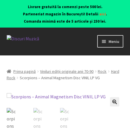
Livrare gratuită la comenzi peste 500 lei.
Parteneriat magazin în București! Detalii
aici
.
Comanda minimă este de 5 articole și 250 lei.
Meniu
Viniluri ediții originale anii 70-90
CD-uri originale
Prima pagină
Viniluri ediții originale anii 70-90
Rock
Hard
Rock
Scorpions – Animal Magnetism Disc VINIL LP VG
Contact
🔍
Echipamente