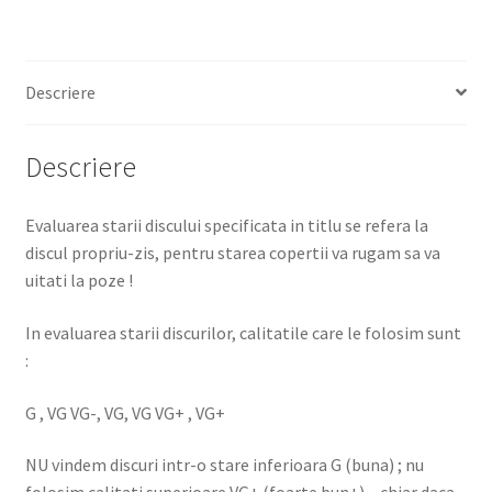
Descriere
Descriere
Evaluarea starii discului specificata in titlu se refera la
discul propriu-zis, pentru starea copertii va rugam sa va
uitati la poze !
In evaluarea starii discurilor, calitatile care le folosim sunt
:
G , VG VG-, VG, VG VG+ , VG+
NU vindem discuri intr-o stare inferioara G (buna) ; nu