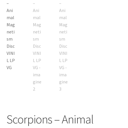
Listă produse
Oferta lunii
Contul meu
Blog
lei0,00
Scorpions – Animal