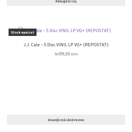
Adaugă în coș
Stock epuizat
J.J. Cale – 5 Disc VINIL LP VG+ (REPOSTAT)
lei
99,00
RON
Anunță-mă când revine