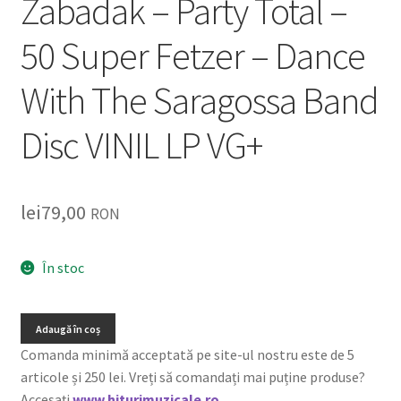
Zabadak – Party Total –
50 Super Fetzer – Dance
With The Saragossa Band
Disc VINIL LP VG+
lei
79,00
RON
În stoc
Adaugă în coș
Comanda minimă acceptată pe site-ul nostru este de 5
articole și 250 lei. Vreți să comandați mai puține produse?
Accesați
www.hiturimuzicale.ro