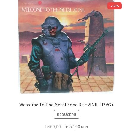
-17%
Welcome To The Metal Zone Disc VINIL LP VG+
REDUCERI!
lei
69,00
lei
57,00
RON