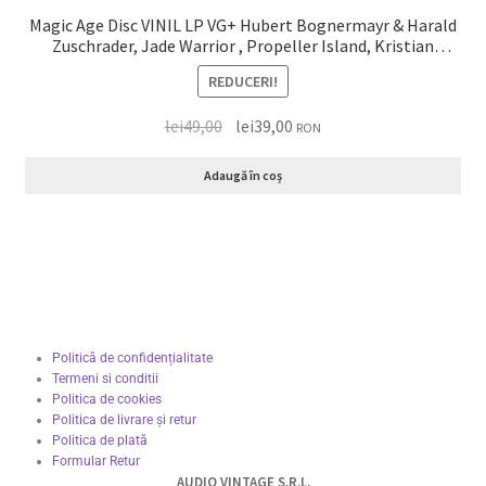
Magic Age Disc VINIL LP VG+ Hubert Bognermayr & Harald
Zuschrader, Jade Warrior , Propeller Island, Kristian
Schultze
REDUCERI!
lei
49,00
lei
39,00
RON
Adaugă în coș
Politică de confidențialitate
Termeni si conditii
Politica de cookies
Politica de livrare și retur
Politica de plată
Formular Retur
AUDIO VINTAGE S.R.L.