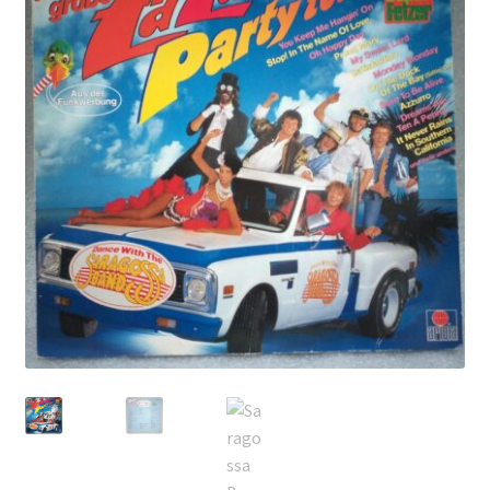
Echipamente
Listă produse
Oferta lunii
Contul meu
Blog
lei0,00