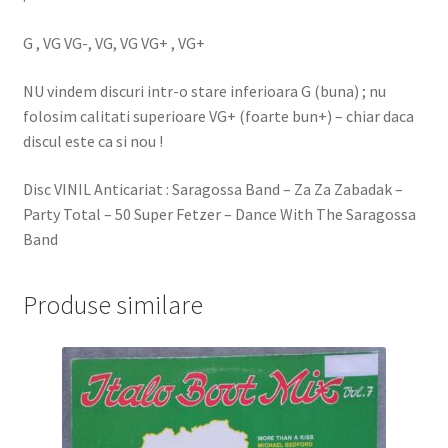
G , VG VG-, VG, VG VG+ , VG+
NU vindem discuri intr-o stare inferioara G (buna) ; nu
folosim calitati superioare VG+ (foarte bun+) – chiar daca
discul este ca si nou !
Disc VINIL Anticariat : Saragossa Band – Za Za Zabadak –
Party Total – 50 Super Fetzer – Dance With The Saragossa
Band
Produse similare