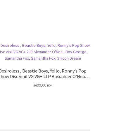
Desireless , Beastie Boys, Yello, Ronny’s Pop
Show Disc vinil VG VG+ 2LP Alexander O’Neal,
Boy George, Samantha Fox, Samantha Fox,
lei
99,00
RON
Silicon Dream