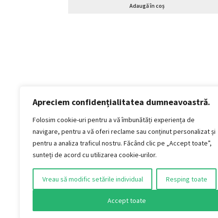
Adaugă în coș
Apreciem confidențialitatea dumneavoastră.
Politică de confidențialitate
Termeni si conditii
Folosim cookie-uri pentru a vă îmbunătăți experiența de
Politica de cookies
navigare, pentru a vă oferi reclame sau conținut personalizat și
Politica de livrare și retur
pentru a analiza traficul nostru. Făcând clic pe „Accept toate”,
Politica de plată
sunteți de acord cu utilizarea cookie-urilor.
Formular Retur
Vreau să modific setările individual
Resping toate
AUDIO VINTAGE S.R.L.
Jud. Timiș, Municipiul Timișoara, Strada Titan,
Accept toate
nr. 4
CUI: 51415401 / J2025016743004