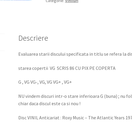
Categorie:
Viniluri
Descriere
Evaluarea starii discului specificata in titlu se refera la d
starea copertii VG SCRIS 86 CU PIX PE COPERTA
G , VG VG-, VG, VG VG+ , VG+
NU vindem discuri intr-o stare inferioara G (buna) ; nu f
chiar daca discul este ca si nou !
Disc VINIL Anticariat : Roxy Music – The Atlantic Years 19