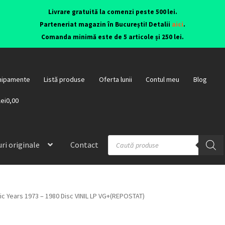
Livrare gratuită la comenzi peste 500 lei.
Parteneriat magazin în București! Detalii
aici
.
Comanda minimă este de 5 articole și 250 lei.
hipamente
Listă produse
Oferta lunii
Contul meu
Blog
lei0,00
ri originale
Contact
ic Years 1973 – 1980 Disc VINIL LP VG+(REPOSTAT)