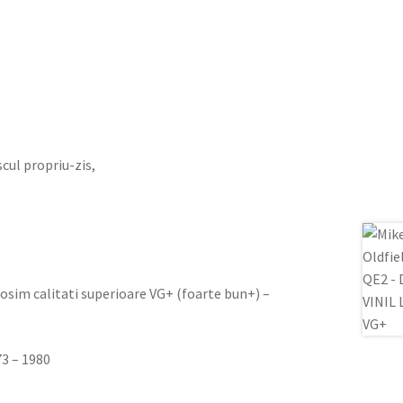
iscul propriu-zis,
olosim calitati superioare VG+ (foarte bun+) –
73 – 1980