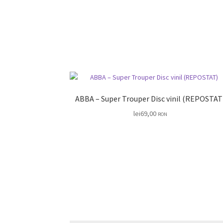
ABBA ‎– Super Trouper Disc vinil (REPOST
lei
69,00
RON