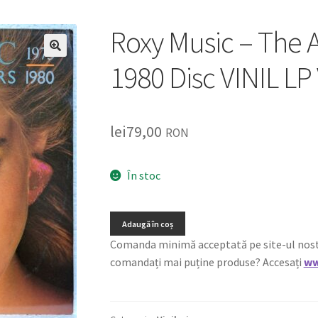
Roxy Music – The A
🔍
1980 Disc VINIL L
lei
79,00
RON
În stoc
Adaugă în coș
Comanda minimă acceptată pe site-ul nostru e
comandați mai puține produse? Accesați
ww