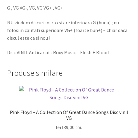
G , VG VG-, VG, VG VG+ , VG+
NU vindem discuri intr-o stare inferioara G (buna) ; nu
folosim calitati superioare VG+ (foarte bun+) – chiar daca
discul este ca si nou !
Disc VINIL Anticariat : Roxy Music – Flesh + Blood
Produse similare
Pink Floyd – A Collection Of Great Dance Songs Disc vinil
VG
lei
139,00
RON