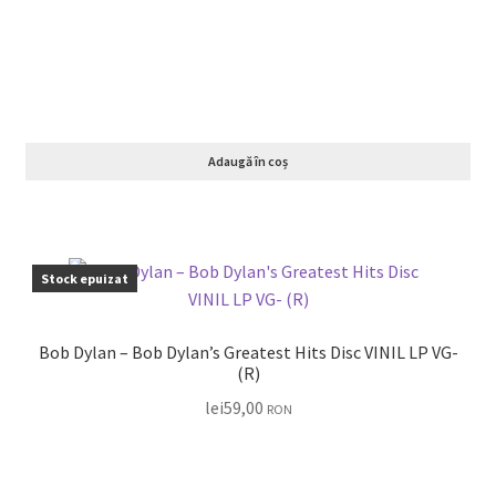
Adaugă în coș
Stock epuizat
Bob Dylan – Bob Dylan’s Greatest Hits Disc VINIL LP VG-
(R)
lei
59,00
RON