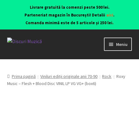
Livrare gratuită la comenzi peste 500 lei.
Parteneriat magazin în București! Detalii
aici
.
Comanda minimă este de 5 articole și 250 lei.
Meniu
Viniluri ediții originale anii 70-90
CD-uri originale
Prima pagină
Viniluri ediții originale anii 70-90
Rock
Roxy
Music – Flesh + Blood Disc VINIL LP VG VG+ (box6)
Contact
Echipamente