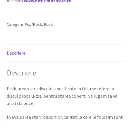
Accesați
www.hiturimuzicale.ro
Categorii:
Pop/Rock
,
Rock
Descriere
Descriere
Evaluarea starii discului specificata in titlu se refera la
discul propriu-zis, pentru starea copertii va rugam sa va
uitati la poze !
In evaluarea starii discurilor, calitatile care le folosim sunt
: