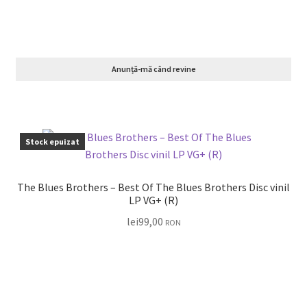
Anunță-mă când revine
Stock epuizat
The Blues Brothers – Best Of The Blues Brothers Disc vinil
LP VG+ (R)
lei
99,00
RON