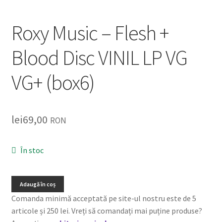
Listă produse
Roxy Music – Flesh +
Oferta lunii
Blood Disc VINIL LP VG
Contul meu
VG+ (box6)
Blog
lei0,00
lei
69,00
RON
În stoc
Adaugă în coș
Comanda minimă acceptată pe site-ul nostru este de 5
articole și 250 lei. Vreți să comandați mai puține produse?