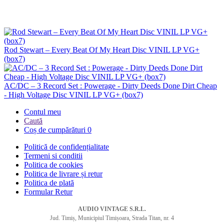
Rod Stewart – Every Beat Of My Heart Disc VINIL LP VG+
(box7)
AC/DC – 3 Record Set : Powerage - Dirty Deeds Done Dirt Cheap
- High Voltage Disc VINIL LP VG+ (box7)
Contul meu
Caută
Coș de cumpărături
0
Politică de confidențialitate
Termeni si conditii
Politica de cookies
Politica de livrare și retur
Politica de plată
Formular Retur
AUDIO VINTAGE S.R.L.
Jud. Timiș, Municipiul Timișoara, Strada Titan, nr. 4