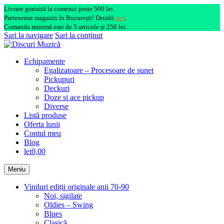
Livrare gratuită la comenzi peste 500 lei.
Parteneriat magazin în București! Detalii
aici
.
Comanda minimă este de 5 articole și 250 lei.
Sari la navigare
Sari la conținut
Echipamente
Egalizatoare – Procesoare de sunet
Pickupuri
Deckuri
Doze si ace pickup
Diverse
Listă produse
Oferta lunii
Contul meu
Blog
lei0,00
Meniu
Viniluri ediții originale anii 70-90
Noi, sigilate
Oldies – Swing
Blues
Clasică