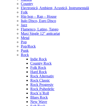
Country
Electronică, Ambient, Acustică, Instrumentală
Folk
Hip hop – Rap – House
Italo Disco, Euro Disco
Jazz
Flamenco, Latino, Tango
Maxi Single 12″ anticariat
Metal
Pop
Pop/Rock
Punk
Rock
Indie Rock
Country Rock
Folk Rock
Hard Rock
Rock Alternativ
Rock Classic
Rock Progresiv
Rock Psihedelic
Rock`n`Roll
Blues Rock
New Wave
Soft Rock