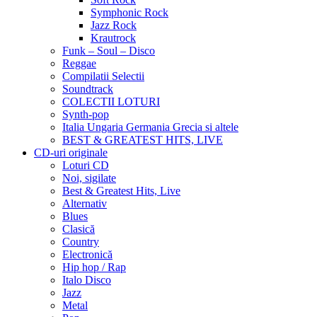
Symphonic Rock
Jazz Rock
Krautrock
Funk – Soul – Disco
Reggae
Compilatii Selectii
Soundtrack
COLECTII LOTURI
Synth-pop
Italia Ungaria Germania Grecia si altele
BEST & GREATEST HITS, LIVE
CD-uri originale
Loturi CD
Noi, sigilate
Best & Greatest Hits, Live
Alternativ
Blues
Clasică
Country
Electronică
Hip hop / Rap
Italo Disco
Jazz
Metal