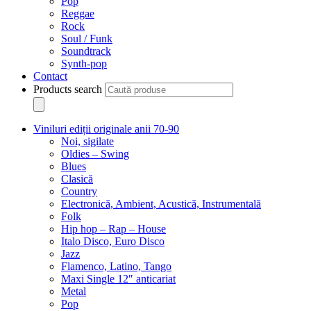
Pop
Reggae
Rock
Soul / Funk
Soundtrack
Synth-pop
Contact
Products search
Viniluri ediții originale anii 70-90
Noi, sigilate
Oldies – Swing
Blues
Clasică
Country
Electronică, Ambient, Acustică, Instrumentală
Folk
Hip hop – Rap – House
Italo Disco, Euro Disco
Jazz
Flamenco, Latino, Tango
Maxi Single 12″ anticariat
Metal
Pop