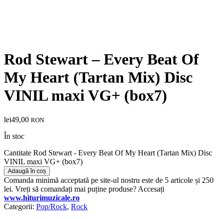
Rod Stewart – Every Beat Of
My Heart (Tartan Mix) Disc
VINIL maxi VG+ (box7)
lei
49,00
RON
În stoc
Cantitate Rod Stewart - Every Beat Of My Heart (Tartan Mix) Disc
VINIL maxi VG+ (box7)
Adaugă în coș
Comanda minimă acceptată pe site-ul nostru este de 5 articole și 250
lei. Vreți să comandați mai puține produse? Accesați
www.hiturimuzicale.ro
Categorii:
Pop/Rock
,
Rock