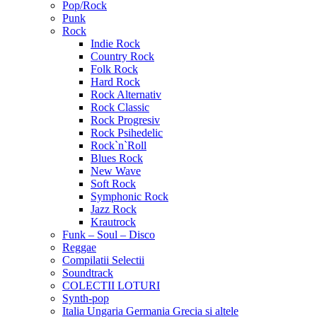
Pop/Rock
Punk
Rock
Indie Rock
Country Rock
Folk Rock
Hard Rock
Rock Alternativ
Rock Classic
Rock Progresiv
Rock Psihedelic
Rock`n`Roll
Blues Rock
New Wave
Soft Rock
Symphonic Rock
Jazz Rock
Krautrock
Funk – Soul – Disco
Reggae
Compilatii Selectii
Soundtrack
COLECTII LOTURI
Synth-pop
Italia Ungaria Germania Grecia si altele