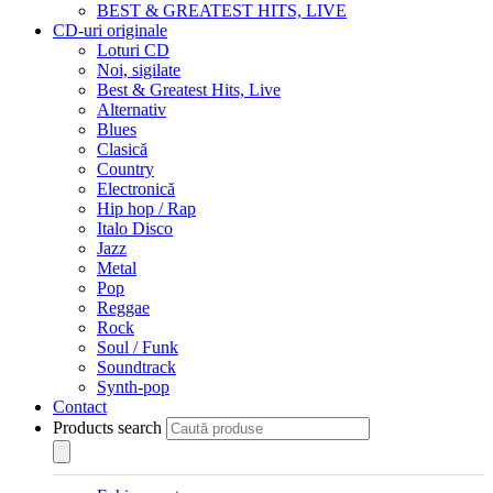
BEST & GREATEST HITS, LIVE
CD-uri originale
Loturi CD
Noi, sigilate
Best & Greatest Hits, Live
Alternativ
Blues
Clasică
Country
Electronică
Hip hop / Rap
Italo Disco
Jazz
Metal
Pop
Reggae
Rock
Soul / Funk
Soundtrack
Synth-pop
Contact
Products search