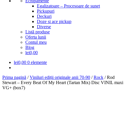
Echipamente
Egalizatoare – Procesoare de sunet
Pickupuri
Deckuri
Doze si ace pickup
Diverse
Listă produse
Oferta lunii
Contul meu
Blog
lei0,00
lei
0,00
0 elemente
Prima pagină
/
Viniluri ediții originale anii 70-90
/
Rock
/
Rod
Stewart – Every Beat Of My Heart (Tartan Mix) Disc VINIL maxi
VG+ (box7)