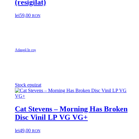
(resigilat)
lei
59,00
RON
Adaugă în coș
Stock epuizat
Cat Stevens – Morning Has Broken
Disc Vinil LP VG VG+
lei
49,00
RON