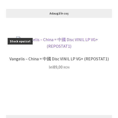
Adaugă în coș
Stock epuizat
Vangelis – China = 中國 Disc VINIL LP VG+ (REPOSTAT1)
lei
89,00
RON