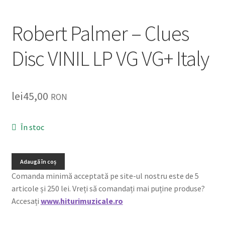
Listă produse
Robert Palmer – Clues
Oferta lunii
Disc VINIL LP VG VG+ Italy
Contul meu
Blog
lei
45,00
RON
lei0,00
În stoc
Adaugă în coș
Comanda minimă acceptată pe site-ul nostru este de 5
articole și 250 lei. Vreți să comandați mai puține produse?
Accesați
www.hiturimuzicale.ro