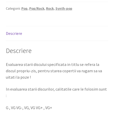
Categorii:
Pop
,
Pop/Rock
,
Rock
,
Synth-pop
Descriere
Descriere
Evaluarea starii discului specificata in titlu se refera la
discul propriu-zis, pentru starea copertii va rugam sa va
uitati la poze !
In evaluarea starii discurilor, calitatile care le folosim sunt
:
G , VG VG-, VG, VG VG+ , VG+