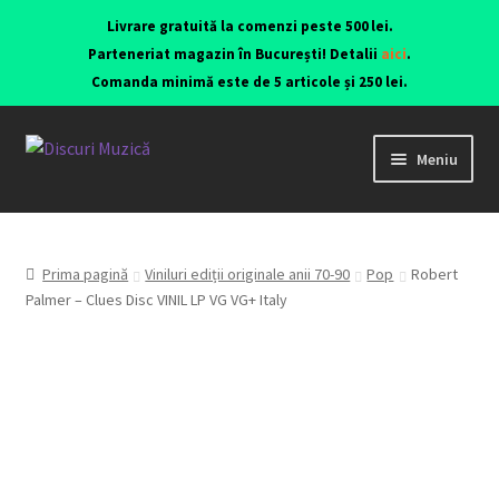
Livrare gratuită la comenzi peste 500 lei.
Parteneriat magazin în București! Detalii
aici
.
Comanda minimă este de 5 articole și 250 lei.
Meniu
Viniluri ediții originale anii 70-90
CD-uri originale
Prima pagină
Viniluri ediții originale anii 70-90
Pop
Robert
Palmer – Clues Disc VINIL LP VG VG+ Italy
Contact
Echipamente