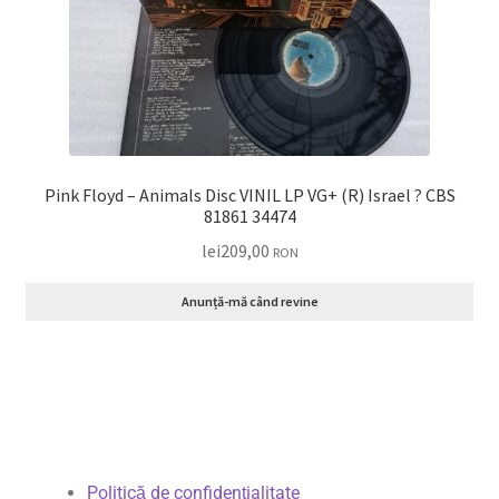
Pink Floyd – Animals Disc VINIL LP VG+ (R) Israel ? CBS
81861 34474
lei
209,00
RON
Anunță-mă când revine
Politică de confidențialitate