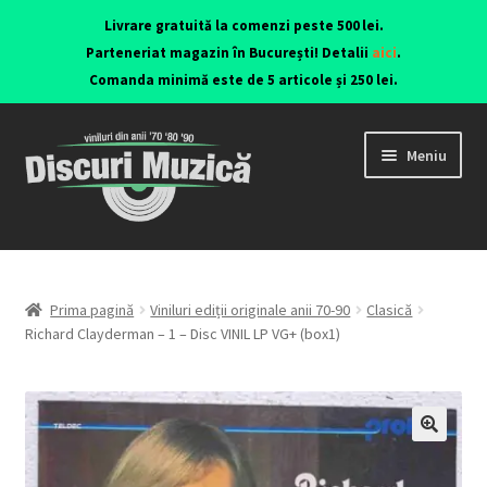
Livrare gratuită la comenzi peste 500 lei.
Parteneriat magazin în București! Detalii
aici
.
Comanda minimă este de 5 articole și 250 lei.
Meniu
Viniluri ediții originale anii 70-90
CD-uri originale
Prima pagină
Viniluri ediții originale anii 70-90
Clasică
Richard Clayderman – 1 – Disc VINIL LP VG+ (box1)
Contact
🔍