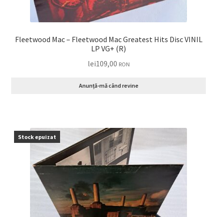
Fleetwood Mac – Fleetwood Mac Greatest Hits Disc VINIL
LP VG+ (R)
lei
109,00
RON
Anunță-mă când revine
Stock epuizat