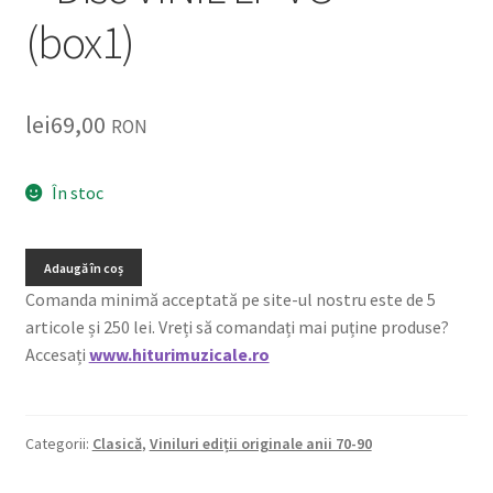
(box1)
lei
69,00
RON
În stoc
Adaugă în coș
Comanda minimă acceptată pe site-ul nostru este de 5
articole și 250 lei. Vreți să comandați mai puține produse?
Accesați
www.hiturimuzicale.ro
Categorii:
Clasică
,
Viniluri ediții originale anii 70-90