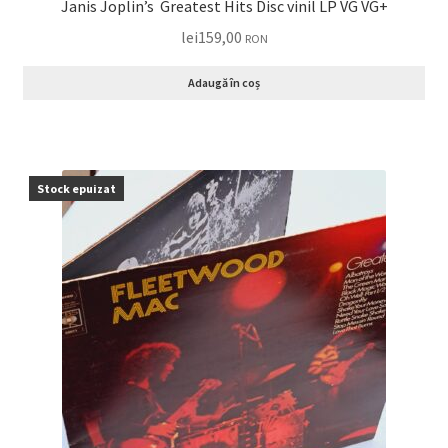
Janis Joplin’s Greatest Hits Disc vinil LP VG VG+
lei
159,00
RON
Adaugă în coș
Stock epuizat