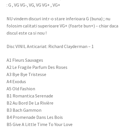
: G , VG VG-, VG, VG VG+ , VG+
NU vindem discuri intr-o stare inferioara G (buna) ; nu
folosim calitati superioare VG+ (foarte bun+) – chiar daca
discul este ca si nou !
Disc VINIL Anticariat: Richard Clayderman – 1
A1 Fleurs Sauvages
A2 Le Fragile Parfum Des Roses
A3 Bye Bye Tristesse
A4 Exodus
A5 Old Fashion
B1 Romantica Serenade
B2 Au Bord De La Rivière
B3 Bach Gammon
B4 Promenade Dans Les Bois
B5 Give A Little Time To Your Love