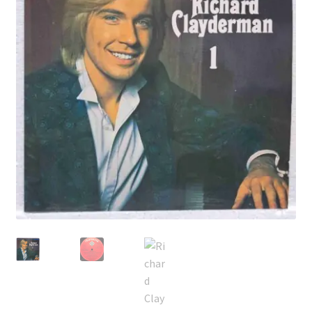
Echipamente
Listă produse
Oferta lunii
Contul meu
Blog
lei0,00