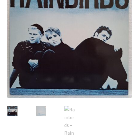
Echipamente
Listă produse
Oferta lunii
Contul meu
Blog
lei0,00