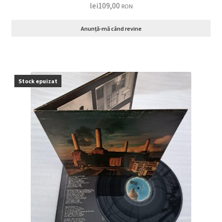
lei
109,00
RON
Anunță-mă când revine
Stock epuizat