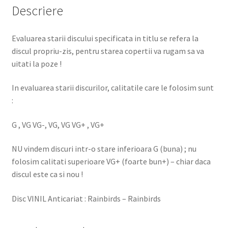
Descriere
Evaluarea starii discului specificata in titlu se refera la
discul propriu-zis, pentru starea copertii va rugam sa va
uitati la poze !
In evaluarea starii discurilor, calitatile care le folosim sunt
:
G , VG VG-, VG, VG VG+ , VG+
NU vindem discuri intr-o stare inferioara G (buna) ; nu
folosim calitati superioare VG+ (foarte bun+) – chiar daca
discul este ca si nou !
Disc VINIL Anticariat : Rainbirds – Rainbirds