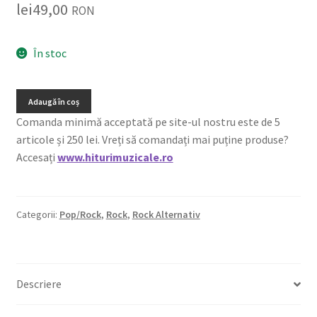
lei
49,00
RON
În stoc
Adaugă în coș
Comanda minimă acceptată pe site-ul nostru este de 5
articole și 250 lei. Vreți să comandați mai puține produse?
Accesați
www.hiturimuzicale.ro
Categorii:
Pop/Rock
,
Rock
,
Rock Alternativ
Descriere