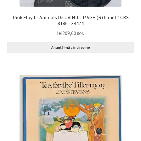
Pink Floyd – Animals Disc VINIL LP VG+ (R) Israel ? CBS
81861 34474
lei
209,00
RON
Anunță-mă când revine