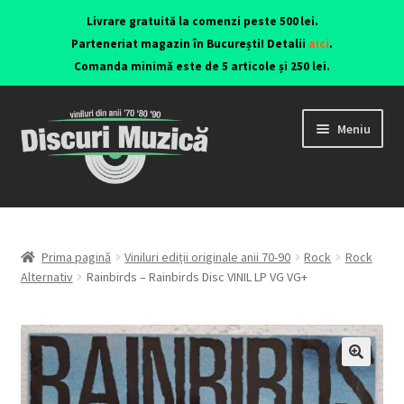
Livrare gratuită la comenzi peste 500 lei.
Parteneriat magazin în București! Detalii
aici
.
Comanda minimă este de 5 articole și 250 lei.
Meniu
Viniluri ediții originale anii 70-90
CD-uri originale
Prima pagină
Viniluri ediții originale anii 70-90
Rock
Rock
Alternativ
Rainbirds – Rainbirds Disc VINIL LP VG VG+
Contact
🔍